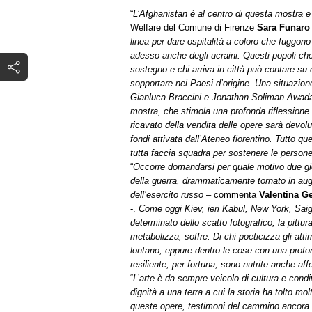
“
L’Afghanistan è al centro di questa mostra e 
Welfare del Comune di Firenze
Sara Funar
linea per dare ospitalità a coloro che fuggono 
adesso anche degli ucraini. Questi popoli che 
sostegno e chi arriva in città può contare su
sopportare nei Paesi d’origine. Una situazion
Gianluca Braccini e Jonathan Soliman Awadal
mostra, che stimola una profonda riflessione s
ricavato della vendita delle opere sarà devolut
fondi attivata dall’Ateneo fiorentino. Tutto q
tutta faccia squadra per sostenere le person
“
Occorre domandarsi per quale motivo due giov
della guerra, drammaticamente tornato in auge
dell’esercito russo
– commenta
Valentina G
-.
Come oggi Kiev, ieri Kabul, New York, Saigon:
determinato dello scatto fotografico, la pittu
metabolizza, soffre. Di chi poeticizza gli at
lontano, eppure dentro le cose con una profo
resiliente, per fortuna, sono nutrite anche af
“
L’arte è da sempre veicolo di cultura e condi
dignità a una terra a cui la storia ha tolto m
queste opere, testimoni del cammino ancora l