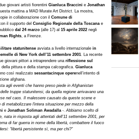
ue giovani artisti fiorentini
Gianluca Braccini
e
Jonathan
questa mattina a MAD Murate Art District. La mostra,
topie in collaborazione con il
Comune di
con il supporto del
Consiglio Regionale della Toscana
e
 pubblico
dal 24 marzo
(alle 17) al
15 aprile 2022
negli
uman Rights
, a Firenze.
litare statunitense
avviata a livello internazionale
in
i Gemelle di New York dell’11 settembre 2001
. La recente
due giovani pittori a intraprendere una
riflessione sul
 della pittura e della stampa calcografica.
Gianluca
no così realizzato
sessantacinque opere
nell’intento di
azione afghana.
sta agli eventi che hanno preso piede in Afghanistan
a delle truppe statunitensi, da quella regione arrivavano una
ese nel caos. Il malessere causato da queste scene e
re di metabolizzare l'intera situazione per mezzo della
ni
e
Jonathan Soliman Awadalla
-.
Abbiamo scelto di
 nata in risposta agli attentati dell’11 settembre 2001, per
na di far guerra in nome della libertà, combattere il fuoco
ersi: “libertà persistente sì, ma per chi?”