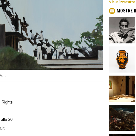
Visualizza tutte
MOSTRE I
0 cm.
e
 Rights
 alle 20
.it