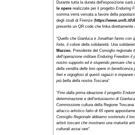
Durante tutta la durata dell'esposizione sarà 
le opere
realizzate per il progetto
Enduring 
somma verrà versata a favore della popolazion
degli studi di Firenze (
https://www.unifi.it/
presente un QR code che linka direttamente al
“
Quello che Gianluca e Jonathan fanno con ques
forte, il colore della solidarietà. Una solidar
Mazzeo
, Presidente del Consiglio regionale 
dell’operazione militare Enduring Freedom il 
nostro supporto ed è stupendo pensare che du
della vendita delle loro opere in beneficenza
fieri e orgogliosi di questi ragazzi e imparare 
più bella della nostra Toscana
”.
“
Fino dalla prima ideazione il progetto Endur
determinazione e dell’entusiasmo di Gianluca
Commissione cultura della Regione Toscana 
attacco artistico fatto di 65 opere appositam
Consiglio Regionale abbiamo sostenuto il loro 
artisti toscani che mostrano una maturità art
culturali assai rare
”.