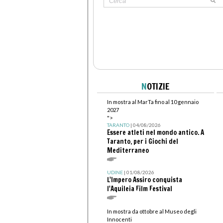
N
OTIZIE
In mostra al MarTa fino al 10 gennaio
2027
">
TARANTO
| 04/08/2026
Essere atleti nel mondo antico. A
Taranto, per i Giochi del
Mediterraneo
UDINE
| 01/08/2026
L'Impero Assiro conquista
l'Aquileia Film Festival
In mostra da ottobre al Museo degli
Innocenti