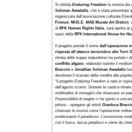
Si intitola
Enduring Freedom
la mostra dei d
Soliman Awadalla
, che è stata presentata 
organizzata dall’associazione culturale Etero
Firenze
,
MUS.E
,
MAD Murate Art District
, 
di
RFK Human Rights Italia
, sarà aperta al
spazi della
RFK
International House for H
Il progetto prende il nome
dall
’
operazione mi
risposta a
ll
’
attacco terroristico alle Torr
ritirata delle truppe statunitensi ha portato i 
conflitto afgano
, elaborato tramite il medium
Braccini
e
Jonathan Soliman Awadalla
han
devolvere il ricavato della vendita alla popol
“
Il progetto Enduring Freedom è nato in rispo
dall’agosto scorso. Durante la caotica ritirat
moltitudine di immagini che ritraevano un pa
l'impossibilità di reagire ci ha spinto a cerca
pittura
– spiegano gli artisti
Gianluca Bracci
chiamare la mostra come l’operazione militare,
evidenziarne il paradosso. L’ossessione moder
con il fuoco, lascia perplessi e viene da chied