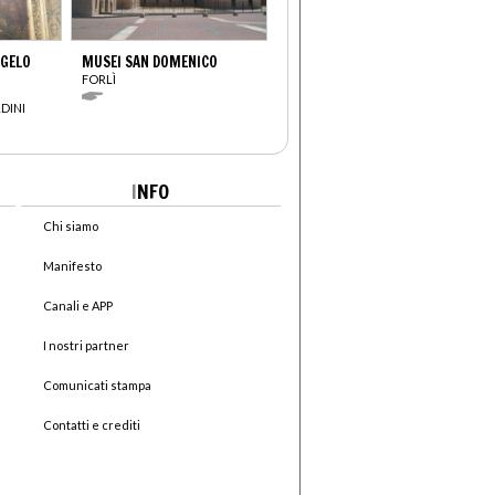
NGELO
MUSEI SAN DOMENICO
FORLÌ
DINI
I
NFO
Chi siamo
Manifesto
Canali e APP
I nostri partner
Comunicati stampa
Contatti e crediti