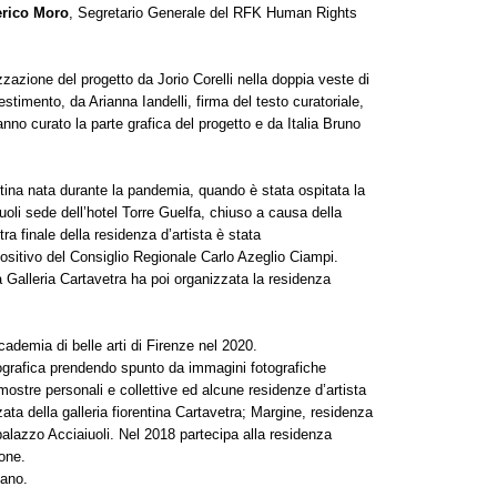
rico Moro
, Segretario Generale del RFK Human Rights
zzazione del progetto da Jorio Corelli nella doppia veste di
lestimento, da Arianna Iandelli, firma del testo curatoriale,
nno curato la parte grafica del progetto e da Italia Bruno
tina nata durante la pandemia, quando è stata ospitata la
uoli sede dell’hotel Torre Guelfa, chiuso a causa della
a finale della residenza d’artista è stata
ositivo del Consiglio Regionale Carlo Azeglio Ciampi.
a Galleria Cartavetra ha poi organizzata la residenza
cademia di belle arti di Firenze nel 2020.
grafica prendendo spunto da immagini fotografiche
mostre personali e collettive ed alcune residenze d’artista
zata della galleria fiorentina Cartavetra; Margine, residenza
alazzo Acciaiuoli. Nel 2018 partecipa alla residenza
ione.
cano.