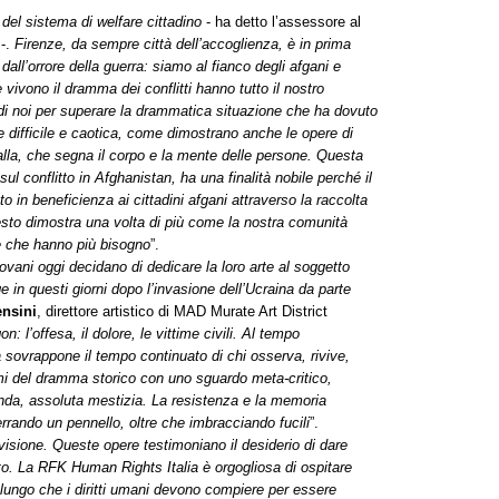
del sistema di welfare cittadino
- ha detto l’assessore al
o
-.
Firenze, da sempre città dell’accoglienza, è in prima
dall’orrore della guerra: siamo al fianco degli afgani e
vivono il dramma dei conflitti hanno tutto il nostro
 di noi per superare la drammatica situazione che ha dovuto
e difficile e caotica, come dimostrano anche le opere di
la, che segna il corpo e la mente delle persone. Questa
ul conflitto in Afghanistan, ha una finalità nobile perché il
o in beneficienza ai cittadini afgani attraverso la raccolta
uesto dimostra una volta di più come la nostra comunità
e che hanno più bisogno
”.
ani oggi decidano di dedicare la loro arte al soggetto
 in questi giorni dopo l’invasione dell’Ucraina da parte
ensini
, direttore artistico di MAD Murate Art District
 l’offesa, il dolore, le vittime civili. Al tempo
ra sovrappone il tempo continuato di chi osserva, rivive,
timi del dramma storico con uno sguardo meta-critico,
nda, assoluta mestizia. La resistenza e la memoria
ferrando un pennello, oltre che imbracciando fucili
”.
visione. Queste opere testimoniano il desiderio di dare
olto. La RFK Human Rights Italia è orgogliosa di ospitare
ungo che i diritti umani devono compiere per essere