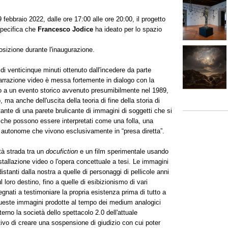
febbraio 2022, dalle ore 17:00 alle ore 20:00, il progetto
specifica che
Francesco Jodice
ha ideato per lo spazio
posizione durante l'inaugurazione.
 di venticinque minuti ottenuto dall'incedere da parte
arrazione video è messa fortemente in dialogo con la
o a un evento storico avvenuto presumibilmente nel 1989,
 ma anche dell'uscita della teoria di fine della storia di
nte di una parete brulicante di immagini di soggetti che si
che possono essere interpretati come una folla, una
 autonome che vivono esclusivamente in “presa diretta”.
tà strada tra un
docufiction
e un film sperimentale usando
nstallazione video o l'opera concettuale a tesi. Le immagini
stanti dalla nostra a quelle di personaggi di pellicole anni
l loro destino, fino a quelle di esibizionismo di vari
gnati a testimoniare la propria esistenza prima di tutto a
 queste immagini prodotte al tempo dei medium analogici
nterno la società dello spettacolo 2.0 dell'attuale
ativo di creare una sospensione di giudizio con cui poter