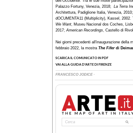
dell’Occidente. Tra le sue molte partecipazio
Palazzo Fortuny, Venezia, 2018;
La Terra In
Architettura, Padiglione Italia, Venezia, 201
dOCUMENTA11 (Multiplicity), Kassel, 2002. Tr
We Want
, Museu Nacional dos Coches, Lisb
2017;
American Recordings
, Castello di Riv
Nei giorni precedenti all'inaugurazione della 
febbraio 2022, la mostra
The Fifer
di
Deiman
SCARICA IL COMUNICATO IN PDF
VAI ALLA GUIDA D'ARTE DI FIRENZE
·
FRANCESCO JODICE