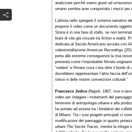
analizzare perché siamo giunti ad un'assenza 
umano sembra aver conquistato i mezzi per co
L'artista nello spiegare il sistema narrativo 
proporre il video come un documento oggettiv
Storia è in una fase di stallo, se non termina
brani di vite già vissute tra
fiction
e realtà. Pr
dedicata al Secolo Americano avviata con
At
videoinstallazione
American Recordings
(2015
porta alle estreme conseguenze la mia ossess
presenta come l’improbabile filmato originario
“vedere” e filmare cosa c'era oltre il bordo d
dovrebbero rappresentare l’altra faccia dell’u
stessi e delle nostre convenzioni culturali.”
Francesco Jodice
(Napoli, 1967; vive e lavo
video per indagare i mutamenti del paesaggio
fenomeni di antropologia urbana e alla produz
ha portato ad essere tra i fondatori dei collet
di Milano. Tra i suoi progetti principali ci son
modificazioni del paesaggio in quanto proiezion
urbani
The Secret Traces
, mentre la trilogia 