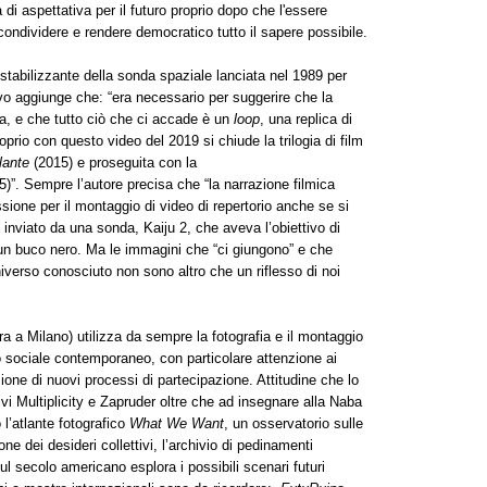
di aspettativa per il futuro proprio dopo che l'essere
ndividere e rendere democratico tutto il sapere possibile.
destabilizzante della sonda spaziale lanciata nel 1989 per
o aggiunge che: “era necessario per suggerire che la
ta, e che tutto ciò che ci accade è un
loop
, una replica di
oprio con questo video del 2019 si chiude la trilogia di film
lante
(2015) e proseguita con la
)”. Sempre l’autore precisa che “la narrazione filmica
ione per il montaggio di video di repertorio anche se si
 inviato da una sonda, Kaiju 2, che aveva l’obiettivo di
i un buco nero. Ma le immagini che “ci giungono” e che
niverso conosciuto non sono altro che un riflesso di noi
ra a Milano) utilizza da sempre la fotografia e il montaggio
 sociale contemporaneo, con particolare attenzione ai
ione di nuovi processi di partecipazione. Attitudine che lo
tivi Multiplicity e Zapruder oltre che ad insegnare alla Naba
o l’atlante fotografico
What We Want
, un osservatorio sulle
e dei desideri collettivi, l’archivio di pedinamenti
sul secolo americano esplora i possibili scenari futuri