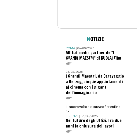
N
OTIZIE
ROMA
| 06/08/2026
ARTE.it media partner de "I
GRANDI MAESTRI" di KUBLAI Film
06/08/2026
I Grandi Maestri: da Caravaggio
a Herzog, cinque appuntamenti
al cinema con i giganti
dell'immaginario
Il nuovo volto del museo fiorentino
">
FIRENZE
| 06/08/2026
Nel futuro degli Uffizi. Tra due
anni la chiusura dei lavori