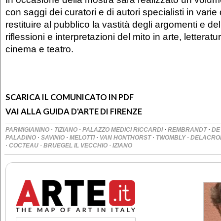
con saggi dei curatori e di autori specialisti in varie 
restituire al pubblico la vastità degli argomenti e del
riflessioni e interpretazioni del mito in arte, letteratu
cinema e teatro.
SCARICA IL COMUNICATO IN PDF
VAI ALLA GUIDA D'ARTE DI FIRENZE
·
·
·
·
PARMIGIANINO
TIZIANO
PALAZZO MEDICI RICCARDI
REMBRANDT
DE
·
·
·
·
·
PALADINO
SAVINIO
MELOTTI
VAN HONTHORST
TWOMBLY
DELACRO
·
·
·
COCTEAU
BRUEGEL IL VECCHIO
IZIANO