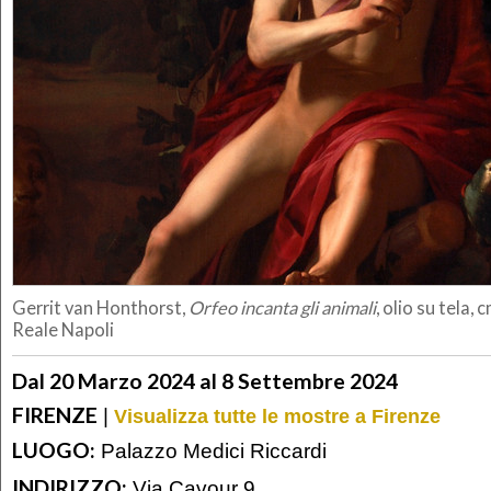
Gerrit van Honthorst,
Orfeo incanta gli animali
, o
lio su tela,
Reale Napoli
Dal 20 Marzo 2024 al 8 Settembre 2024
FIRENZE
|
Visualizza tutte le mostre a Firenze
LUOGO:
Palazzo Medici Riccardi
INDIRIZZO:
Via Cavour 9