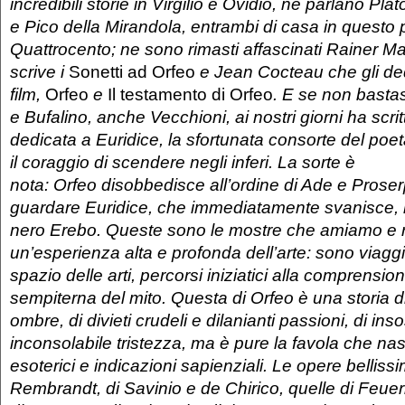
incredibili storie in Virgilio e Ovidio, ne parlano Pla
e Pico della Mirandola, entrambi di casa in questo 
Quattrocento; ne sono rimasti affascinati Rainer Ma
scrive i
Sonetti ad Orfeo
e Jean Cocteau che gli ded
film,
Orfeo
e
Il testamento di Orfeo
. E se non basta
e Bufalino, anche Vecchioni, ai nostri giorni ha scr
dedicata a Euridice, la sfortunata consorte del poe
il coraggio di scendere negli inferi. La sorte è
nota: Orfeo disobbedisce all’ordine di Ade e Proserp
guardare Euridice, che immediatamente svanisce, r
nero Erebo. Queste sono le mostre che amiamo e ri
un’esperienza alta e profonda dell’arte: sono viagg
spazio delle arti, percorsi iniziatici alla comprensione
sempiterna del mito. Questa di Orfeo è una storia d
ombre, di divieti crudeli e dilanianti passioni, di ins
inconsolabile tristezza, ma è pure la favola che na
esoterici e indicazioni sapienziali. Le opere bellissi
Rembrandt, di Savinio e de Chirico, quelle di Feue