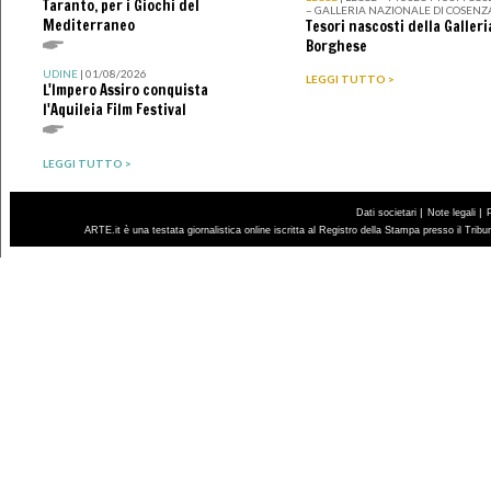
Taranto, per i Giochi del
– GALLERIA NAZIONALE DI COSENZ
Mediterraneo
Tesori nascosti della Galleri
Borghese
UDINE
| 01/08/2026
LEGGI TUTTO >
L'Impero Assiro conquista
l'Aquileia Film Festival
LEGGI TUTTO >
|
|
Dati societari
Note legali
ARTE.it è una testata giornalistica online iscritta al Registro della Stampa presso il Trib