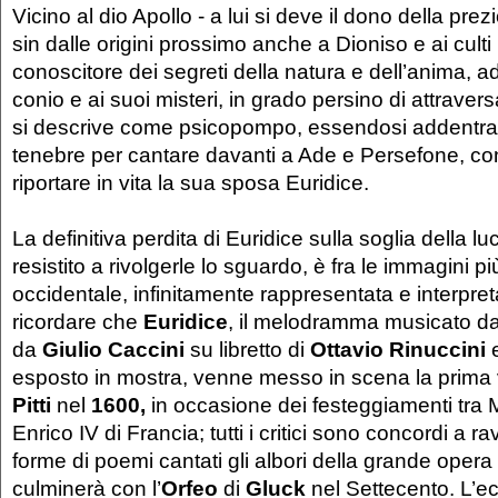
Vicino al dio Apollo - a lui si deve il dono della prezi
sin dalle origini prossimo anche a Dioniso e ai culti 
conoscitore dei segreti della natura e dell’anima, 
conio e ai suoi misteri, in grado persino di attravers
si descrive come psicopompo, essendosi addentrat
tenebre per cantare davanti a Ade e Persefone, con
riportare in vita la sua sposa Euridice.
La definitiva perdita di Euridice sulla soglia della 
resistito a rivolgerle lo sguardo, è fra le immagini più
occidentale, infinitamente rappresentata e interpreta
ricordare che
Euridice
, il melodramma musicato d
da
Giulio Caccini
su libretto di
Ottavio Rinuccini
e
esposto in mostra, venne messo in scena la prima 
Pitti
nel
1600,
in occasione dei festeggiamenti tra 
Enrico IV di Francia; tutti i critici sono concordi a r
forme di poemi cantati gli albori della grande opera 
culminerà con l’
Orfeo
di
Gluck
nel Settecento. L’e