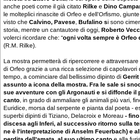
anche poeti come il già citato
Rilke
e
Dino Campa
le molteplici rinascite di Orfeo e dell’Orfismo, giunte
visto che
Calvino,
Pavese
,
Bufalino s
i sono cimen
storia, mentre un cantautore di oggi,
Roberto Vecc
volerci ricordare che: “
ogni volta sempre è Orfeo
(R.M. Rilke).
La mostra permetterà di ripercorrere e attraversare i
di Orfeo grazie a una ricca selezione di capolavori d
tempo, a cominciare dal bellissimo dipinto di
Gerrit
assunto a icona della mostra. Fra le sale si sno
sue avventure con gli Argonauti e si diffonde il
canto
, in grado di ammaliare gli animali più vari, fin
Euridice, morsa dal serpente e pianta dal poeta - e
superbi dipinti di Tiziano, Delacroix e Moreau
- fin
discesa agli Inferi, al successivo ritorno sulla t
ne è l’interpretazione di Anselm Feuerbach) e a
perdita dell’amata, al suo ultimo canto
e alla furi