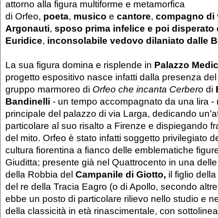
attorno alla figura multiforme e metamorfica
di Orfeo,
poeta
,
musico
e
cantore
,
compagno di v
Argonauti
,
sposo prima infelice e poi disperato 
Euridice
,
inconsolabile vedovo dilaniato dalle 
La sua figura domina e risplende in
Palazzo Medici
progetto espositivo nasce infatti dalla presenza de
gruppo marmoreo di
Orfeo che incanta Cerber
o
di
Bandinelli
- un tempo accompagnato da una lira - n
principale del palazzo di via Larga, dedicando un’a
particolare al suo risalto a Firenze e dispiegando fr
del mito. Orfeo è stato infatti soggetto privilegiato de
cultura fiorentina a fianco delle emblematiche figur
Giuditta; presente già nel Quattrocento in una delle
della Robbia del
Campanile di Giotto,
il figlio del
del re della Tracia Eagro (o di Apollo, secondo altre
ebbe un posto di particolare rilievo nello studio e ne
della classicità in età rinascimentale, con sottolineat