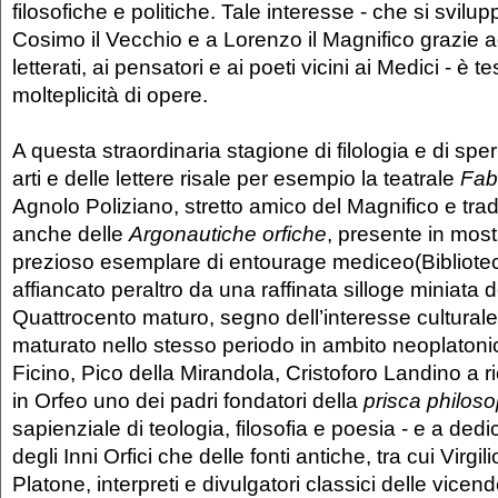
filosofiche e politiche. Tale interesse - che si svilu
Cosimo il Vecchio e a Lorenzo il Magnifico grazie agli
letterati, ai pensatori e ai poeti vicini ai Medici - è 
molteplicità di opere.
A questa straordinaria stagione di filologia e di sp
arti e delle lettere risale per esempio la teatrale
Fab
Agnolo Poliziano, stretto amico del Magnifico e tradu
anche delle
Argonautiche orfiche
, presente in most
prezioso esemplare di entourage mediceo(Bibliote
affiancato peraltro da una raffinata silloge miniata de
Quattrocento maturo, segno dell’interesse culturale
maturato nello stesso periodo in ambito neoplatoni
Ficino, Pico della Mirandola, Cristoforo Landino a 
in Orfeo uno dei padri fondatori della
prisca philos
sapienziale di teologia, filosofia e poesia - e a dedic
degli Inni Orfici che delle fonti antiche, tra cui Virgil
Platone, interpreti e divulgatori classici delle vicen