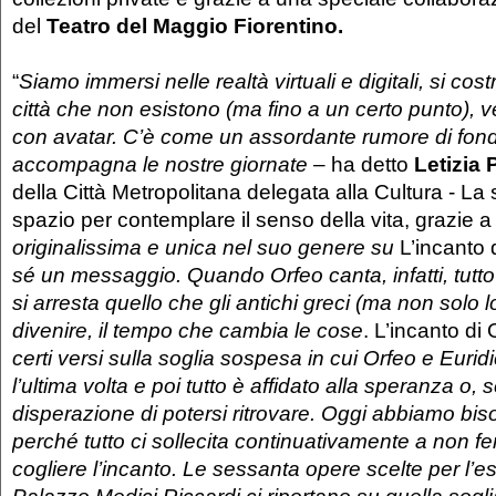
del
Teatro del Maggio Fiorentino.
“
Siamo immersi nelle realtà virtuali e digitali, si co
città che non esistono (ma fino a un certo punto), 
con avatar. C’è come un assordante rumore di fon
accompagna le nostre giornate
– ha detto
Letizia 
della Città Metropolitana delegata alla Cultura - La 
spazio per contemplare il senso della vita, grazie 
originalissima e unica nel suo genere su
L’incanto 
sé un messaggio. Quando Orfeo canta, infatti, tutto
si arresta quello che gli antichi greci (ma non solo l
divenire, il tempo che cambia le cose
. L’incanto di
certi versi sulla soglia sospesa in cui Orfeo e Euri
l’ultima volta e poi tutto è affidato alla speranza o, 
disperazione di potersi ritrovare. Oggi abbiamo bi
perché tutto ci sollecita continuativamente a non fe
cogliere l’incanto. Le sessanta opere scelte per l’e