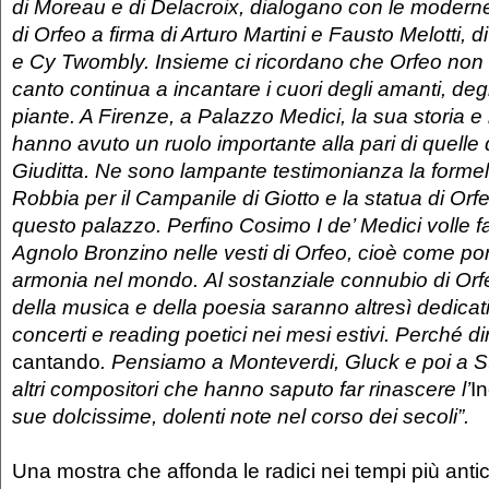
di Moreau e di Delacroix, dialogano con le moderne
di Orfeo a firma di Arturo Martini e Fausto Melotti,
e Cy Twombly. Insieme ci ricordano che Orfeo non 
canto continua a incantare i cuori degli amanti, degl
piante. A Firenze, a Palazzo Medici, la sua storia e 
hanno avuto un ruolo importante alla pari di quelle 
Giuditta. Ne sono lampante testimonianza la formel
Robbia per il Campanile di Giotto e la statua di Orfeo
questo palazzo.
Perfino Cosimo I de’ Medici volle far
Agnolo Bronzino nelle vesti di Orfeo, cioè come por
armonia nel mondo.
Al sostanziale connubio di Or
della musica e della poesia saranno altresì dedicati
concerti e reading poetici nei mesi estivi. Perché d
cantando
. Pensiamo a Monteverdi, Gluck e poi a Str
altri compositori che hanno saputo far rinascere l’
I
sue dolcissime, dolenti note nel corso dei secoli”.
Una mostra che affonda le radici nei tempi più antic