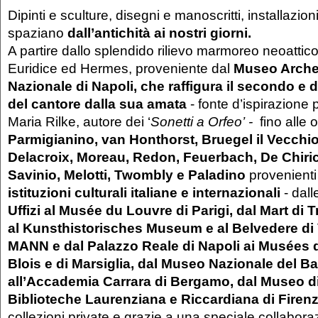
Dipinti e sculture, disegni e manoscritti, installazioni
spaziano
dall’antichità ai nostri giorni.
A partire dallo splendido rilievo marmoreo neoattic
Euridice ed Hermes, proveniente dal
Museo Arche
Nazionale di Napoli, che raffigura il secondo e d
del cantore dalla sua amata
- fonte d’ispirazione 
Maria Rilke, autore dei ‘
Sonetti a Orfeo’
-
fino alle 
Parmigianino, van Honthorst, Bruegel il Vecchi
Delacroix, Moreau, Redon, Feuerbach, De Chiri
Savinio, Melotti, Twombly e Paladino
provenient
istituzioni culturali italiane e internazionali
- dal
Uffizi al Musée du Louvre di Parigi, dal Mart di 
al Kunsthistorisches Museum e al Belvedere di 
MANN e dal Palazzo Reale di Napoli ai Musées 
Blois e di Marsiglia, dal Museo Nazionale del Ba
all’Accademia Carrara di Bergamo, dal Museo d
Biblioteche Laurenziana e Riccardiana di Firenz
collezioni private e grazie a una speciale collabora