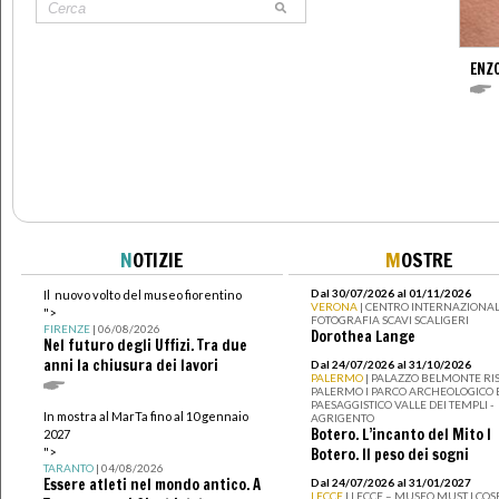
ENZ
N
OTIZIE
M
OSTRE
Dal 30/07/2026 al 01/11/2026
Il nuovo volto del museo fiorentino
VERONA
| CENTRO INTERNAZIONAL
">
FOTOGRAFIA SCAVI SCALIGERI
FIRENZE
| 06/08/2026
Dorothea Lange
Nel futuro degli Uffizi. Tra due
anni la chiusura dei lavori
Dal 24/07/2026 al 31/10/2026
PALERMO
| PALAZZO BELMONTE RIS
PALERMO I PARCO ARCHEOLOGICO 
PAESAGGISTICO VALLE DEI TEMPLI -
In mostra al MarTa fino al 10 gennaio
AGRIGENTO
Botero. L’incanto del Mito I
2027
">
Botero. Il peso dei sogni
TARANTO
| 04/08/2026
Essere atleti nel mondo antico. A
Dal 24/07/2026 al 31/01/2027
LECCE
| LECCE – MUSEO MUST I CO