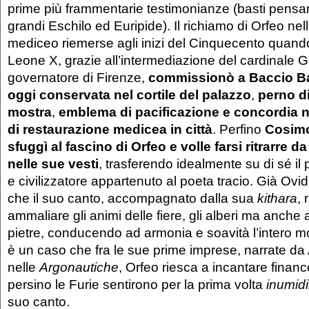
prime più frammentarie testimonianze (basti pensare
grandi Eschilo ed Euripide). Il richiamo di Orfeo ne
mediceo riemerse agli inizi del Cinquecento quando
Leone X, grazie all’intermediazione del cardinale Gi
governatore di Firenze,
commissionò a Baccio Ban
oggi conservata nel cortile del palazzo
,
perno d
mostra
,
emblema di pacificazione e concordia n
di restaurazione medicea in città
. Perfino
Cosimo
sfuggì al fascino di Orfeo e volle farsi ritrarre 
nelle sue vesti
, trasferendo idealmente su di sé il
e civilizzatore appartenuto al poeta tracio. Già Ovidi
che il suo canto, accompagnato dalla sua
kithara
, 
ammaliare gli animi delle fiere, gli alberi ma anche a
pietre, conducendo ad armonia e soavità l’intero 
è un caso che fra le sue prime imprese, narrate da
nelle
Argonautiche
, Orfeo riesca a incantare financ
persino le Furie sentirono per la prima volta
inumidi
suo canto.