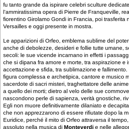
fu tanto grande da ispirare celebri sculture dedicate
l’ammiratissima opera di Pierre de Franqueville, real
fiorentino Girolamo Gondi in Francia, poi trasferit
Versailles e oggi presente in mostra.
Le apparizioni di Orfeo, emblema sublime del potere
anche di debolezze, desideri e follie tutte umane, 
secoli: le sue vicende incarnano in effetti i passaggi
che si dipana fra amore e morte, tra aspirazione e i
accettazione e sfida, tra sublimazione e fallimento.
figura complessa e archetipica, cantore e musico
sacerdote di sacri misteri, traghettatore delle anime
a quello dei morti; dietro al velo delle sue commove
nascondono perle di sapienza, verità gnostiche, riv
Egli non muore definitivamente dilaniato e decapita
che non apprezzarono di essere rifiutate dopo la m
Euridice, perché il mito di Orfeo attraversa il tempo
assoluto nella musica di
Monteverdi
e nelle allegor