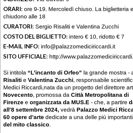
ORARI:
ore 9-19. Mercoledì chiuso. La biglietteria 
chiudono alle 18
CURATORI:
Sergio Risaliti e Valentina Zucchi
COSTO DEL BIGLIETTO:
intero € 10, ridotto € 7
E-MAIL INFO:
info@palazzomediciriccardi.it
SITO UFFICIALE:
http://www.palazzomediciriccardi.i
Si intitola
“L’incanto di Orfeo”
la grande mostra - 
Risaliti
e
Valentina Zucchi
, responsabile scientifi
Medici Riccardi,nata da un progetto del direttore art
Novecento
, promossa da
Città Metropolitana di
Firenze
e
organizzata da MUS.E
- che, a partire
d
all'8 settembre 2024,
vedrà
Palazzo Medici Ricca
60 opere d’arte
dedicate a una delle più importanti
del mito classico
.