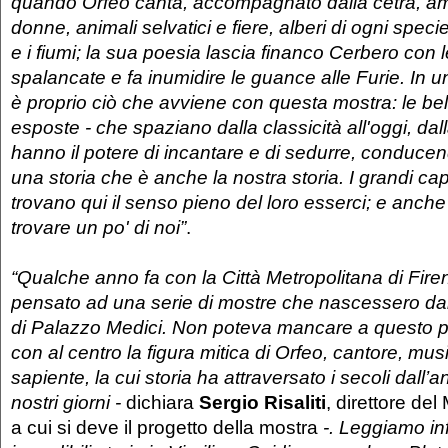
quando Orfeo canta, accompagnato dalla cetra, a
donne, animali selvatici e fiere, alberi di ogni speci
e i fiumi; la sua poesia lascia financo Cerbero con 
spalancate e fa inumidire le guance alle Furie. In u
è proprio ciò che avviene con questa mostra: le be
esposte - che spaziano dalla classicità all'oggi, dall
hanno il potere di incantare e di sedurre, conduce
una storia che è anche la nostra storia. I grandi cap
trovano qui il senso pieno del loro esserci; e anche
trovare un po' di noi”
.
“
Qualche anno fa con la Città Metropolitana di Fir
pensato ad una serie di mostre che nascessero dalla
di Palazzo Medici. Non poteva mancare a questo p
con al centro la figura mitica di Orfeo, cantore, musi
sapiente, la cui storia ha attraversato i secoli dall’a
nostri giorni -
dichiara
Sergio Risaliti
, direttore d
a cui si deve il progetto della mostra
-. Leggiamo inf