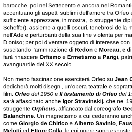
barocche, poi nel Settecento e ancora nel Romant
accentuano gli aspetti sublimi dell’amore tra Orfeo 
sufficiente apprezzare, in mostra, lo struggente dipi
Scheffer), assieme a quelli oscuri, tenebrosi della 
nell’Ade e perturbanti della sua fine violenta per m
Dioniso; per poi diventare oggetto di interesse con 
suscitando l’ammirazione di
Redon
e
Moreau, e
di
farà rinascere
Orfismo
e
Ermetismo
a
Parigi,
patri
avanguardie del XX secolo.
Non meno fascinazione eserciterà Orfeo su
Jean 
dedicherà molti disegni, un’opera teatrale e sopratt
film,
Orfeo
del 1950
e
Il
testamento di Orfeo
del 
sarà affascinato anche
Igor
Stravinskij
,
che nel 1
struggente
Orpheus
,
affiancato dal coreografo
Geo
Balanchine.
Un magnetismo a cui cederanno anche
come
Giorgio
d
e Chirico
e
Alberto Savinio
,
Faus
Melotti
ed
Ettore Colla
, le cui opere sono esposte