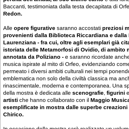
Baccanti, testimoniata dalla testa decapitata di Orf
Redon.
Alle
opere figurative
saranno accostati
preziosi m
provenienti dalla Biblioteca Riccardiana e dalla
Laurenziana - fra cui, oltre agli esemplari già ci
istoriata delle Metamorfosi di Ovidio, di ambito
annotata da Poliziano -
e saranno ricordate anche
musica ispirate al mito di Orfeo, evidenziando co
permeato i diversi ambiti culturali nei tempi ponen
emblematica non solo della civiltà classica ma anch
rinascimentale, moderna e contemporanea. Una sp
della mostra è dedicata alle
scenografie
,
figurini
artisti
che hanno collaborato con il
Maggio Musica
esemplificate in mostra dalle superbe creazioni 
Chirico.
In occasione della mostra sarà realizzato un volume