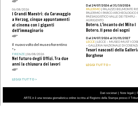
Dal 24/07/2026 al 31/10/2026
PALERMO
| PALAZZO BELMONTE RIS
06/08/2026
PALERMO I PARCO ARCHEOLOGICO 
I Grandi Maestri: da Caravaggio
PAESAGGISTICO VALLE DEI TEMPLI -
a Herzog, cinque appuntamenti
AGRIGENTO
Botero. L’incanto del Mito I
al cinema con i giganti
Botero. Il peso dei sogni
dell'immaginario
Dal 24/07/2026 al 31/01/2027
LECCE
| LECCE – MUSEO MUST I CO
Il nuovo volto del museo fiorentino
– GALLERIA NAZIONALE DI COSENZ
Tesori nascosti della Galleri
">
FIRENZE
| 06/08/2026
Borghese
Nel futuro degli Uffizi. Tra due
anni la chiusura dei lavori
LEGGI TUTTO >
LEGGI TUTTO >
|
|
Dati societari
Note legali
ARTE.it è una testata giornalistica online iscritta al Registro della Stampa presso il Trib