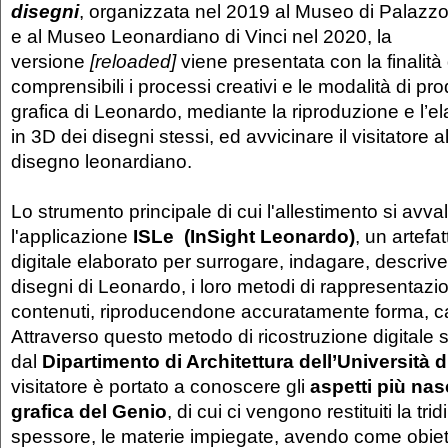
disegni
, organizzata nel 2019 al Museo di Palazz
e al Museo Leonardiano di Vinci nel 2020, la
versione
[reloaded]
viene presentata con la finalità
comprensibili i processi creativi e le modalità di pr
grafica di Leonardo, mediante la riproduzione e l’el
in 3D dei disegni stessi, ed avvicinare il visitatore 
disegno leonardiano.
Lo strumento principale di cui l'allestimento si avva
l'applicazione
ISLe (InSight Leonardo)
, un artefa
digitale elaborato per surrogare, indagare, descriv
disegni di Leonardo, i loro metodi di rappresentazio
contenuti, riproducendone accuratamente forma, car
Attraverso questo metodo di ricostruzione digitale 
dal
Dipartimento di Architettura dell’Università 
visitatore è portato a conoscere gli
aspetti più nas
grafica del Genio
, di cui ci vengono restituiti la tri
spessore, le materie impiegate, avendo come obiett