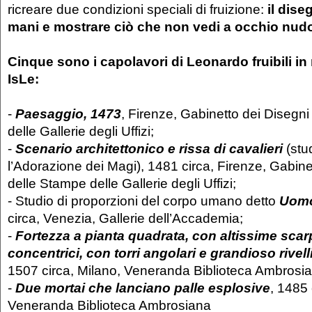
ricreare due condizioni speciali di fruizione:
il dise
mani e mostrare ciò che non vedi a occhio nud
Cinque sono i capolavori di Leonardo fruibili in
IsLe:
-
Paesaggio, 1473
, Firenze, Gabinetto dei Disegn
delle Gallerie degli Uffizi;
-
Scenario architettonico e rissa di cavalieri
(stu
l’Adorazione dei Magi), 1481 circa, Firenze, Gabine
delle Stampe delle Gallerie degli Uffizi;
- Studio di proporzioni del corpo umano detto
Uomo
circa, Venezia, Gallerie dell’Accademia;
-
Fortezza a pianta quadrata, con altissime scar
concentrici, con torri angolari e grandioso rivell
1507 circa, Milano, Veneranda Biblioteca Ambrosi
-
D
ue mortai che lanciano palle esplosive
, 1485 
Veneranda Biblioteca Ambrosiana