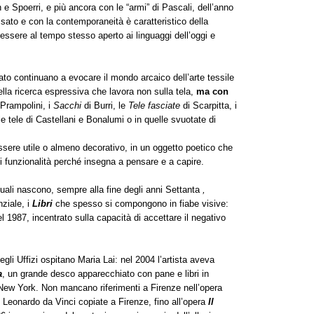
e Spoerri, e più ancora con le “armi” di Pascali, dell’anno
ssato e con la contemporaneità è caratteristico della
 essere al tempo stesso aperto ai linguaggi dell’oggi e
ato continuano a evocare il mondo arcaico dell’arte tessile
uella ricerca espressiva che lavora non sulla tela,
ma con
 Prampolini, i
Sacchi
di Burri, le
Tele fasciate
di Scarpitta, i
 le tele di Castellani e Bonalumi o in quelle svuotate di
essere utile o almeno decorativo, in un oggetto poetico che
i funzionalità perché insegna a pensare e a capire.
quali nascono, sempre alla fine degli anni Settanta
,
ziale, i
Libri
che spesso si compongono in fiabe visive:
el 1987, incentrato sulla capacità di accettare il negativo
egli Uffizi ospitano Maria Lai: nel 2004 l’artista aveva
a
, un grande desco apparecchiato con pane e libri in
 New York. Non mancano riferimenti a Firenze nell’opera
i Leonardo da Vinci copiate a Firenze, fino all’opera
Il