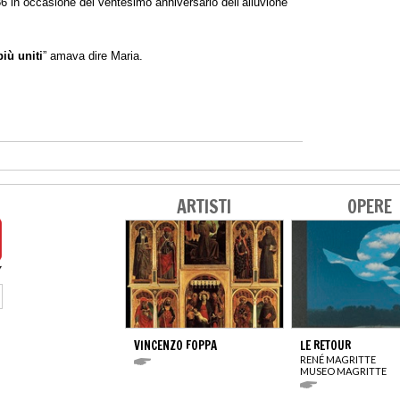
86 in occasione del ventesimo anniversario dell’alluvione
più uniti
” amava dire Maria.
ARTISTI
OPERE
VINCENZO FOPPA
LE RETOUR
RENÉ MAGRITTE
MUSEO MAGRITTE