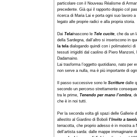
particolare con il Nouveau Réalisme di Arman 
precedente. Già qui il rapporto doppio col pa
ricerca di Maria Lai e porta ogni suo lavoro a
legato alle proprie radici e alla propria storia.
Dai
Telai
nascono le
Tele cucite
, che da un l
della Sardegna, dall’altro si inseriscono in q
la tela
dialogando quindi con i polimaterici di
tessuti irrigiditi dal caolino di Piero Manzoni,
Dadamaino.
Lai trasforma l’oggetto quotidiano, nato per 
non serve a nulla, ma è più importante di ogn
Il passo successive sono le
Scritture
dalle 
secondo un percorso strettamente consequen
tra le prime,
Tenendo per mano l’ombra
, d
che è in noi tutti.
Per la seconda volta gli spazi delle Gallerie d
allestito al Giardino di Boboli
l’
Invito a tavol
terracotta, che proprio adesso è in mostra a
dell’artista sarda: dalle mappe immaginarie d