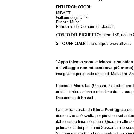
ENTI PROMOTORI:
MiBACT
Gallerie degli Uffizi
Firenze Musei
Patrocinio del Comune di Ulassai
COSTO DEL BIGLIETTO:
intero 16€, ridotto 
SITO UFFICIALE:
http://https://www.uffizi.it/
“Appo intenso sonu’ e telarzu, e sa bidda 
e il villaggio non mi sembrava più morto)
insegnante poi grande amico di Maria Lai. Anzi
L’opera di
Maria Lai
(Ulassai, 27 settembre 1
artistico internazionale e lo dimostra la sua 
Documenta di Kassel.
La mostra, curata da
Elena Pontiggia
e corr
ricerca che si è svolta per più di un settante
dal realismo lirico degli anni Quaranta alle sc
polimaterici dei primi anni Sessanta alle suc
Va compreso in tutta la sua profondità il sign