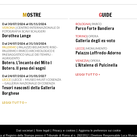
M
OSTRE
G
UIDE
Dal 30/07/2026 al 01/11/2026
BOLOGNA
|
PARCO
VERONA
| CENTRO INTERNAZIONALE DI
Parco Forte Bandiera
FOTOGRAFIA SCAVI SCALIGERI
Dorothea Lange
TORINO
|
OPERA
Galleria degli ex-voto
Dal 24/07/2026 al 31/10/2026
PALERMO
| PALAZZO BELMONTE RISO -
LECCE
|
MONUMENTO
PALERMO I PARCO ARCHEOLOGICO E
Palazzo Loffredo-Adorno
PAESAGGISTICO VALLE DEI TEMPLI -
AGRIGENTO
VENEZIA
|
OPERA
Botero. L’incanto del Mito I
L’Altalena di Pulcinella
Botero. Il peso dei sogni
LEGGI TUTTO >
Dal 24/07/2026 al 31/01/2027
LECCE
| LECCE – MUSEO MUST I COSENZA
– GALLERIA NAZIONALE DI COSENZA
Tesori nascosti della Galleria
Borghese
LEGGI TUTTO >
|
|
e
|
Dati societari
Note legali
Privacy
cookies
Aggiorna le preferenze sui cookie
tta al Registro della Stampa presso il Tribunale di Roma al n. 292/2012 | Direttore Responsabile Luca Muscarà 