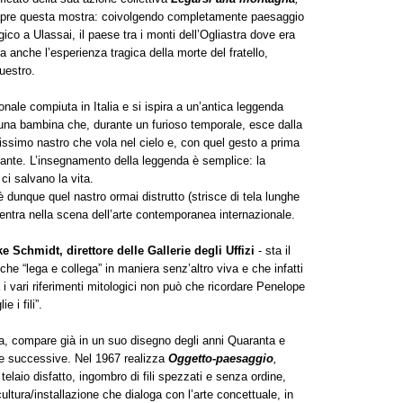
 apre questa mostra: coivolgendo completamente paesaggio
co a Ulassai, il paese tra i monti dell’Ogliastra dove era
ma anche l’esperienza tragica della morte del fratello,
uestro.
onale compiuta in Italia e si ispira a un’antica leggenda
 una bambina che, durante un furioso temporale, esce dalla
llissimo nastro che vola nel cielo e, con quel gesto a prima
tante. L’insegnamento della leggenda è semplice: la
 ci salvano la vita.
è dunque quel nastro ormai distrutto (strisce di tela lunghe
i entra nella scena dell’arte contemporanea internazionale.
ke Schmidt, direttore delle Gallerie degli Uffizi
- sta il
che “lega e collega” in maniera senz’altro viva e che infatti
i vari riferimenti mitologici non può che ricordare Penelope
e i fili”.
tura, compare già in un suo disegno degli anni Quaranta e
arte successive. Nel 1967 realizza
Oggetto-paesaggio
,
telaio disfatto, ingombro di fili spezzati e senza ordine,
tura/installazione che dialoga con l’arte concettuale, in