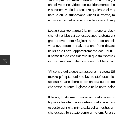
che si vede nei video con cui idealmente si
e persone, Maria Lai realizza qualcosa di magi
nata, a cui la stringevano vincoli di affetto, 
ucciso a trentadue anni in un tentativo di seq
Legarsi alla montagna
è la prima opera relazi
che tutti a Ulassai conoscevano: la storia di
grotta dove si era rifugiata, attratta da un be
vista azzardato, si salva da una frana devas
bellezza e l’arte, apparentemente così inutili,
Il primo filo da considerare in questa mostra 
in tutto ventisei chilometri) con cui Maria La
“Al centro della questa rassegna – spiega
Ei
mezzo più tipico del suo lavoro cioè quel filo 
spesso rimane libero e non ancora cucito: tra 
che tesse durante il giorno e nella notte sciogli
Il telaio, lo strumento millenario della tessi
figure di tessitrici si incontrano nelle sue c
esposto qui nella prima sala della mostra: un 
che occupa lo spazio come un totem. Una scul