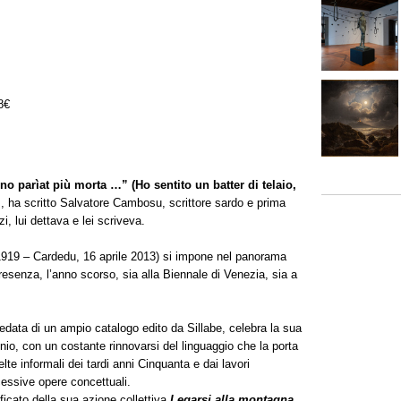
8€
no parìat più morta …” (Ho sentito un batter di telaio,
, ha scritto Salvatore Cambosu, scrittore sardo e prima
, lui dettava e lei scriveva.
919 – Cardedu, 16 aprile 2013) si impone nel panorama
presenza, l’anno scorso, sia alla Biennale di Venezia, sia a
edata di un ampio catalogo edito da Sillabe, celebra la sua
nnio, con un costante rinnovarsi del linguaggio che la porta
elte informali dei tardi anni Cinquanta e dai lavori
cessive opere concettuali.
ificato della sua azione collettiva
Legarsi alla montagna
,