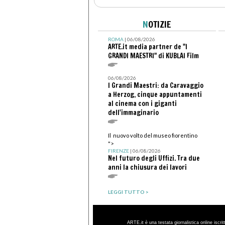
N
OTIZIE
ROMA
| 06/08/2026
ARTE.it media partner de "I
GRANDI MAESTRI" di KUBLAI Film
06/08/2026
I Grandi Maestri: da Caravaggio
a Herzog, cinque appuntamenti
al cinema con i giganti
dell'immaginario
Il nuovo volto del museo fiorentino
">
FIRENZE
| 06/08/2026
Nel futuro degli Uffizi. Tra due
anni la chiusura dei lavori
LEGGI TUTTO >
ARTE.it è una testata giornalistica online iscri