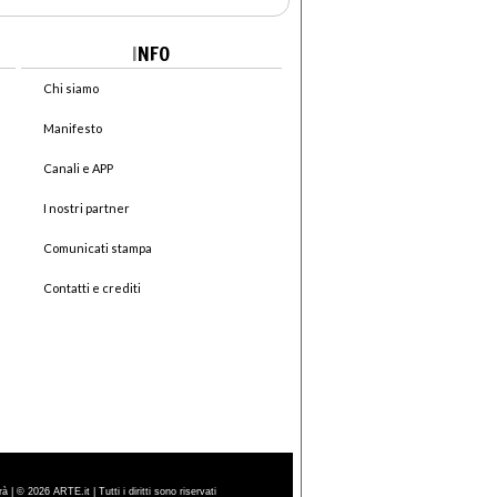
I
NFO
Chi siamo
Manifesto
Canali e APP
I nostri partner
Comunicati stampa
Contatti e crediti
| © 2026 ARTE.it | Tutti i diritti sono riservati