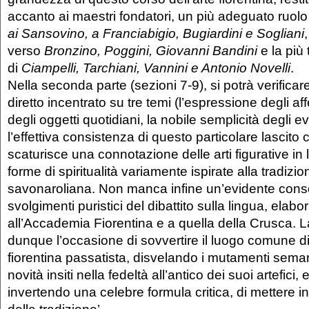
accanto ai maestri fondatori, un più adeguato ruolo
ai Sansovino, a Franciabigio, Bugiardini e Sogliani
,
verso
Bronzino, Poggini, Giovanni Bandini
e la più
di
Ciampelli, Tarchiani, Vannini e Antonio Novelli
.
Nella seconda parte (sezioni 7-9), si potrà verificar
diretto incentrato su tre temi (l’espressione degli aff
degli oggetti quotidiani, la nobile semplicità degli ev
l’effettiva consistenza di questo particolare lascito 
scaturisce una connotazione delle arti figurative in
forme di spiritualità variamente ispirate alla tradizio
savonaroliana. Non manca infine un’evidente cons
svolgimenti puristici del dibattito sulla lingua, elabo
all’Accademia Fiorentina e a quella della Crusca. L
dunque l’occasione di sovvertire il luogo comune di
fiorentina passatista, disvelando i mutamenti semant
novità insiti nella fedeltà all’antico dei suoi artefici
invertendo una celebre formula critica, di mettere in