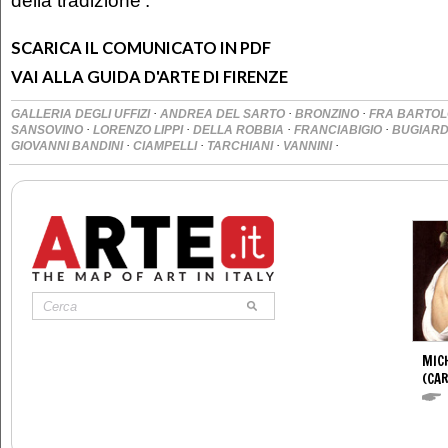
della tradizione’.
SCARICA IL COMUNICATO IN PDF
VAI ALLA GUIDA D'ARTE DI FIRENZE
·
·
·
GALLERIA DEGLI UFFIZI
ANDREA DEL SARTO
BRONZINO
FRA BARTO
·
·
·
·
SANSOVINO
LORENZO LIPPI
DELLA ROBBIA
FRANCIABIGIO
BUGIARD
·
·
·
·
GIOVANNI BANDINI
CIAMPELLI
TARCHIANI
VANNINI
MIC
(CA