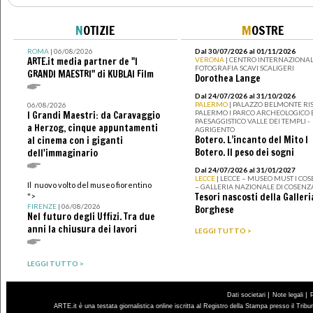
N
OTIZIE
M
OSTRE
ROMA
| 06/08/2026
Dal 30/07/2026 al 01/11/2026
ARTE.it media partner de "I
VERONA
| CENTRO INTERNAZIONAL
FOTOGRAFIA SCAVI SCALIGERI
GRANDI MAESTRI" di KUBLAI Film
Dorothea Lange
Dal 24/07/2026 al 31/10/2026
PALERMO
| PALAZZO BELMONTE RIS
06/08/2026
PALERMO I PARCO ARCHEOLOGICO 
I Grandi Maestri: da Caravaggio
PAESAGGISTICO VALLE DEI TEMPLI -
a Herzog, cinque appuntamenti
AGRIGENTO
Botero. L’incanto del Mito I
al cinema con i giganti
Botero. Il peso dei sogni
dell'immaginario
Dal 24/07/2026 al 31/01/2027
LECCE
| LECCE – MUSEO MUST I CO
Il nuovo volto del museo fiorentino
– GALLERIA NAZIONALE DI COSENZ
Tesori nascosti della Galleri
">
FIRENZE
| 06/08/2026
Borghese
Nel futuro degli Uffizi. Tra due
anni la chiusura dei lavori
LEGGI TUTTO >
LEGGI TUTTO >
|
|
Dati societari
Note legali
ARTE.it è una testata giornalistica online iscritta al Registro della Stampa presso il Trib