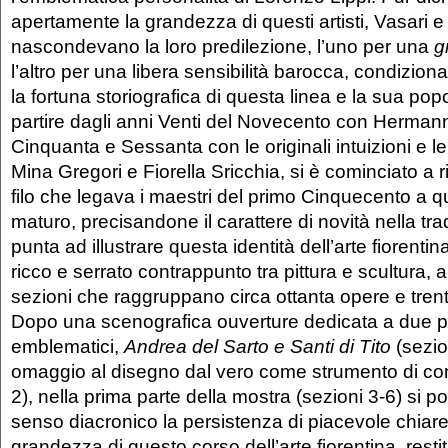
apertamente la grandezza di questi artisti, Vasari 
nascondevano la loro predilezione, l’uno per una
g
l’altro per una libera sensibilità barocca, condizion
la fortuna storiografica di questa linea e la sua popo
partire dagli anni Venti del Novecento con Hermann
Cinquanta e Sessanta con le originali intuizioni e le 
Mina Gregori e Fiorella Sricchia, si è cominciato a r
filo che legava i maestri del primo Cinquecento a qu
maturo, precisandone il carattere di novità nella tr
punta ad illustrare questa identità dell’arte fiorentin
ricco e serrato contrappunto tra pittura e scultura, a
sezioni che raggruppano circa ottanta opere e trenta
Dopo una scenografica ouverture dedicata a due pr
emblematici,
Andrea del Sarto e Santi di Tito
(sezio
omaggio al disegno dal vero come strumento di c
2), nella prima parte della mostra (sezioni 3-6) si po
senso diacronico la persistenza di piacevole chiar
grandezza di questo corso dell’arte fiorentina, rest