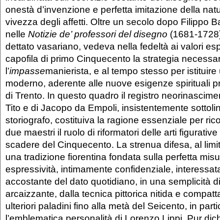
onestà d’invenzione e perfetta imitazione della natu
vivezza degli affetti. Oltre un secolo dopo Filippo B
nelle
Notizie de’ professori del disegno
(1681-1728)
dettato vasariano, vedeva nella fedeltà ai valori es
capofila di primo Cinquecento la strategia necessa
l’
impasse
manierista, e al tempo stesso per istituire
moderno, aderente alle nuove esigenze spirituali pr
di Trento. In questo quadro il registro neorinascimen
Tito e di Jacopo da Empoli, insistentemente sottoli
storiografo, costituiva la ragione essenziale per ri
due maestri il ruolo di riformatori delle arti figurativ
scadere del Cinquecento. La strenua difesa, al limite
una tradizione fiorentina fondata sulla perfetta mis
espressività, intimamente confidenziale, interessata
accostante del dato quotidiano, in una semplicità d
arcaizzante, dalla tecnica pittorica nitida e compat
ulteriori paladini fino alla metà del Seicento, in part
l’emblematica personalità di Lorenzo Lippi. Pur di