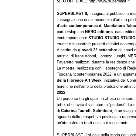
SITO UFFICIALE:
http://www.superblast.it
SUPERBLAST II,
inaugura al pubblico la mo
l’assegnazione di sei residenze d’artista pro
d’arte contemporanea di Manifattura Taba
partnership con
NERO editions
, casa editric
contemporanea e
STUDIO STUDIO STUDIO
creare e supportare progetti artistici contemp
A partire da
giovedì 22 settembre
gli spazi 
artistici di Irene Adorni, Lorenzo Lunghi,
Favaretto realizzati durante la residenza che
La mostra, realizzata con il sostegno di Reg
Toscanaincontemporanea 2022, è un appunt
della Florence Art Week
, iniziativa del Com
fiorentine nell’ambito della produzione arti
2022
.
Un percorso tra gli spazi in attesa di essere 
tetto, che invita il visitatore a “perdersi”. La 
di
Caterina Taurelli Salimbeni
, è un viaggi
sguardo dalla prospettiva privilegiata rapprese
un’atmosfera a tratti onirica e inquietante.
SUPERBLAST II si cala nella storia dei luogh