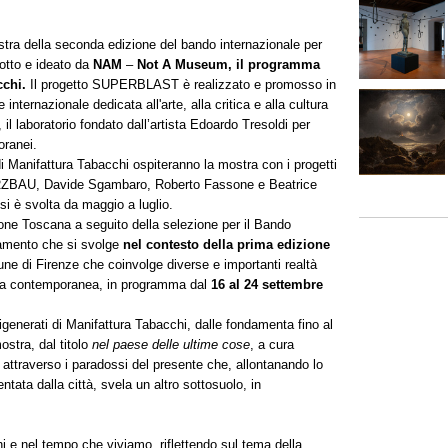
stra della seconda edizione del bando internazionale per
dotto e ideato da
NAM
–
Not A Museum, il programma
cchi.
Il progetto SUPERBLAST è realizzato e promosso in
e internazionale dedicata all'arte, alla critica e alla cultura
, il laboratorio fondato dall’artista Edoardo Tresoldi per
oranei.
di Manifattura Tabacchi ospiteranno la mostra con i progetti
 MERZBAU, Davide Sgambaro, Roberto Fassone e Beatrice
 si è svolta da maggio a luglio.
ione Toscana a seguito della selezione per il Bando
amento che si svolge
nel contesto della
prima edizione
une di Firenze che coinvolge diverse e importanti realtà
stica contemporanea, in programma dal
16 al 24 settembre
rigenerati di Manifattura Tabacchi, dalle fondamenta fino al
mostra, dal titolo
nel paese delle ultime cose
, a cura
o attraverso i paradossi del presente che, allontanando lo
ntata dalla città, svela un altro sottosuolo, in
i e nel tempo che viviamo, riflettendo sul tema della