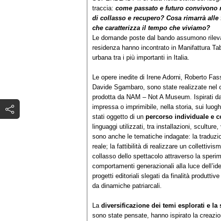
traccia:
come passato e futuro convivono n
di collasso e recupero? Cosa rimarrà alle fu
che caratterizza il tempo che viviamo?
Le domande poste dal bando assumono rilevanz
residenza hanno incontrato in Manifattura Taba
urbana tra i più importanti in Italia.
Le opere inedite di Irene Adorni, Roberto F
Davide Sgambaro, sono state realizzate nel
prodotta da NAM – Not A Museum. Ispirati d
impressa o imprimibile, nella storia, sui luogh
stati oggetto di un
percorso individuale e c
linguaggi utilizzati, tra installazioni, scultur
sono anche le tematiche indagate: la traduzio
reale; la fattibilità di realizzare un collettivi
collasso dello spettacolo attraverso la sperim
comportamenti generazionali alla luce dell’id
progetti editoriali slegati da finalità produtt
da dinamiche patriarcali.
La
diversificazione dei temi esplorati e la
sono state pensate, hanno ispirato la creazio