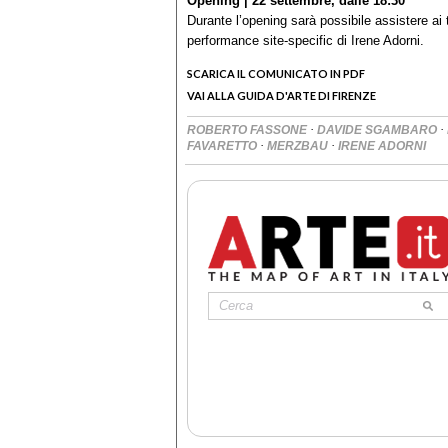
Opening | 22 settembre, dalle 18:30
Durante l’opening sarà possibile assistere a
performance site-specific di Irene Adorni.
SCARICA IL COMUNICATO IN PDF
VAI ALLA GUIDA D'ARTE DI FIRENZE
·
·
ROBERTO FASSONE
DAVIDE SGAMBARO
·
·
FAVARETTO
MERZBAU
IRENE ADORNI