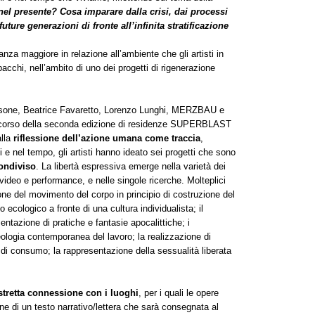
el presente? Cosa imparare dalla crisi, dai processi
ture generazioni di fronte all’infinita stratificazione
a maggiore in relazione all’ambiente che gli artisti in
cchi, nell’ambito di uno dei progetti di rigenerazione
assone, Beatrice Favaretto, Lorenzo Lunghi, MERZBAU e
 corso della seconda edizione di residenze SUPERBLAST
alla
riflessione dell’azione umana come traccia
,
i e nel tempo, gli artisti hanno ideato sei progetti che sono
ondiviso
. La libertà espressiva emerge nella varietà dei
e, video e performance, e nelle singole ricerche. Molteplici
ne del movimento del corpo in principio di costruzione del
smo ecologico a fronte di una cultura individualista; il
entazione di pratiche e fantasie apocalittiche; i
eologia contemporanea del lavoro; la realizzazione di
ive di consumo; la rappresentazione della sessualità liberata
 stretta connessione con i luoghi
, per i quali le opere
ne di un testo narrativo/lettera che sarà consegnata al