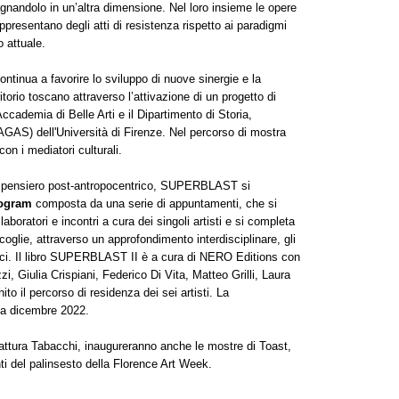
agnandolo in un’altra dimensione. Nel loro insieme le opere
presentano degli atti di resistenza rispetto ai paradigmi
o attuale.
ua a favorire lo sviluppo di nuove sinergie e la
ritorio toscano attraverso l’attivazione di un progetto di
ccademia di Belle Arti e il Dipartimento di Storia,
AGAS) dell'Università di Firenze. Nel percorso di mostra
 con i mediatori culturali.
ul pensiero post-antropocentrico, SUPERBLAST si
rogram
composta da una serie di appuntamenti, che si
laboratori e incontri a cura dei singoli artisti e si completa
oglie, attraverso un approfondimento interdisciplinare, gli
e critici. Il libro SUPERBLAST II è a cura di NERO Editions con
i, Giulia Crispiani, Federico Di Vita, Matteo Grilli, Laura
to il percorso di residenza dei sei artisti. La
 da dicembre 2022.
ifattura Tabacchi, inaugureranno anche le mostre di Toast,
ti del palinsesto della Florence Art Week.