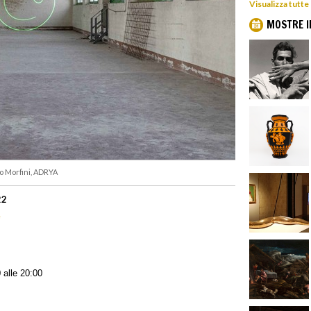
Visualizza tutte
MOSTRE I
o Morfini, ADRYA
22
e
 alle 20:00