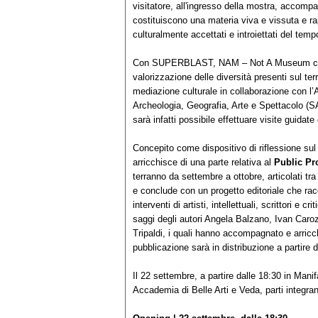
visitatore, all'ingresso della mostra, accomp
costituiscono una materia viva e vissuta e rap
culturalmente accettati e introiettati del temp
Con SUPERBLAST, NAM – Not A Museum contin
valorizzazione delle diversità presenti sul ter
mediazione culturale in collaborazione con l’A
Archeologia, Geografia, Arte e Spettacolo (S
sarà infatti possibile effettuare visite guidate
Concepito come dispositivo di riflessione s
arricchisce di una parte relativa al
Public P
terranno da settembre a ottobre, articolati tra 
e conclude con un progetto editoriale che racc
interventi di artisti, intellettuali, scrittori 
saggi degli autori Angela Balzano, Ivan Carozz
Tripaldi, i quali hanno accompagnato e arricchi
pubblicazione sarà in distribuzione a partire
Il 22 settembre, a partire dalle 18:30 in Man
Accademia di Belle Arti e Veda, parti integran