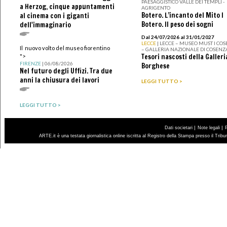
PAESAGGISTICO VALLE DEI TEMPLI -
a Herzog, cinque appuntamenti
AGRIGENTO
Botero. L’incanto del Mito I
al cinema con i giganti
Botero. Il peso dei sogni
dell'immaginario
Dal 24/07/2026 al 31/01/2027
LECCE
| LECCE – MUSEO MUST I CO
Il nuovo volto del museo fiorentino
– GALLERIA NAZIONALE DI COSENZ
Tesori nascosti della Galleri
">
FIRENZE
| 06/08/2026
Borghese
Nel futuro degli Uffizi. Tra due
anni la chiusura dei lavori
LEGGI TUTTO >
LEGGI TUTTO >
|
|
Dati societari
Note legali
ARTE.it è una testata giornalistica online iscritta al Registro della Stampa presso il Trib