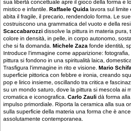
sua libertà concettuale apre il gioco della forma e l
mistico e infantile.
Raffaele Quida
lavora sul limite
abita il fragile, il precario, rendendolo forma. Le su
costruiscono una grammatica del vuoto e della res
Scaccabarozzi
dissolve la pittura in materia pura, 
colore in densità, in pelle, in corpo autonomo, sos
che si fa domanda.
Michele Zaza
fonde identità, sp
Introduce l’immagine come apparizione: fotografia
pittura si fondono in una spiritualità laica, domesti
Trasfigura l’immagine in rito e visione.
Mario Schif
superficie pittorica con febbre e ironia, creando sq
pop e lirico insieme, oscillando tra critica e fascina
su un mondo saturo, dove la pittura si mescola ai 
cromatica e iconografica.
Carlo Zauli
dà forma alla
impulso primordiale. Riporta la ceramica alla sua o
sulla superficie della materia una forma che è anc
assolutamente contemporanea.