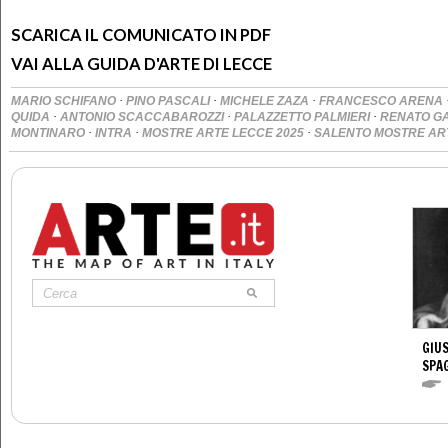
SCARICA IL COMUNICATO IN PDF
VAI ALLA GUIDA D'ARTE DI LECCE
·
·
·
MARIO SCHIFANO
PINO PASCALI
MICHELE ZAZA
FRANCESCO ARENA
·
·
·
QUIDA
ANTONIO SCACCABAROZZI
PALAZZETTO PALMIERI
RENATO G
·
·
·
MONTINARO
INTRA
MOSTRE ARTE LECCE 2025
SALENTO MOSTRE AR
GIUS
SPA