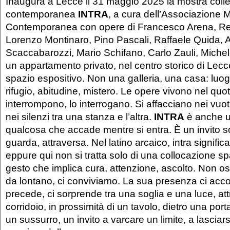
Inaugura a Lecce il 31 maggio 2025 la mostra collet
contemporanea
INTRA
, a cura dell’Associazione 
Contemporanea con opere di Francesco Arena, Re
Lorenzo Montinaro, Pino Pascali, Raffaele Quida, 
Scaccabarozzi, Mario Schifano, Carlo Zauli, Michel
un appartamento privato, nel centro storico di Lecc
spazio espositivo. Non una galleria, una casa: luo
rifugio, abitudine, mistero. Le opere vivono nel quot
interrompono, lo interrogano. Si affacciano nei vuoti, 
nei silenzi tra una stanza e l’altra.
INTRA
è anche u
qualcosa che accade mentre si entra. È un invito 
guarda, attraversa. Nel latino arcaico, intra significa
eppure qui non si tratta solo di una collocazione sp
gesto che implica cura, attenzione, ascolto. Non o
da lontano, ci conviviamo. La sua presenza ci acc
precede, ci sorprende tra una soglia e una luce, at
corridoio, in prossimità di un tavolo, dietro una port
un sussurro, un invito a varcare un limite, a lasciars