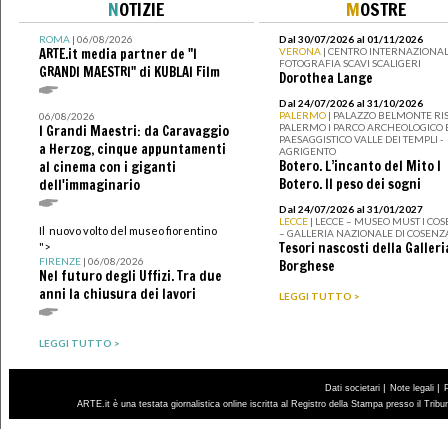
N
OTIZIE
M
OSTRE
ROMA
| 06/08/2026
Dal 30/07/2026 al 01/11/2026
ARTE.it media partner de "I
VERONA
| CENTRO INTERNAZIONAL
FOTOGRAFIA SCAVI SCALIGERI
GRANDI MAESTRI" di KUBLAI Film
Dorothea Lange
Dal 24/07/2026 al 31/10/2026
PALERMO
| PALAZZO BELMONTE RIS
06/08/2026
PALERMO I PARCO ARCHEOLOGICO 
I Grandi Maestri: da Caravaggio
PAESAGGISTICO VALLE DEI TEMPLI -
a Herzog, cinque appuntamenti
AGRIGENTO
Botero. L’incanto del Mito I
al cinema con i giganti
Botero. Il peso dei sogni
dell'immaginario
Dal 24/07/2026 al 31/01/2027
LECCE
| LECCE – MUSEO MUST I CO
Il nuovo volto del museo fiorentino
– GALLERIA NAZIONALE DI COSENZ
Tesori nascosti della Galleri
">
FIRENZE
| 06/08/2026
Borghese
Nel futuro degli Uffizi. Tra due
anni la chiusura dei lavori
LEGGI TUTTO >
LEGGI TUTTO >
|
|
Dati societari
Note legali
ARTE.it è una testata giornalistica online iscritta al Registro della Stampa presso il Trib