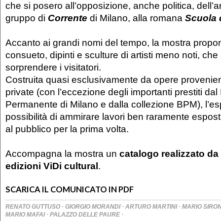
che si posero all’opposizione, anche politica, dell’art
gruppo di
Corrente
di Milano, alla romana
Scuola 
Accanto ai grandi nomi del tempo, la mostra prop
consueto, dipinti e sculture di artisti meno noti, ch
sorprendere i visitatori.
Costruita quasi esclusivamente da opere provenien
private (con l’eccezione degli importanti prestiti da
Permanente di Milano e dalla collezione BPM), l’esp
possibilità di ammirare lavori ben raramente esposti,
al pubblico per la prima volta.
Accompagna la mostra un
catalogo realizzato da
edizioni ViDi cultural
.
SCARICA IL COMUNICATO IN PDF
·
·
·
RENATO GUTTUSO
GIORGIO MORANDI
ARTURO MARTINI
MARIO SIRO
·
·
MARIO MAFAI
PALAZZO DELLE PAURE