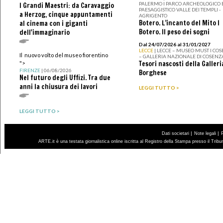
PALERMO I PARCO ARCHEOLOGICO 
I Grandi Maestri: da Caravaggio
PAESAGGISTICO VALLE DEI TEMPLI -
a Herzog, cinque appuntamenti
AGRIGENTO
Botero. L’incanto del Mito I
al cinema con i giganti
Botero. Il peso dei sogni
dell'immaginario
Dal 24/07/2026 al 31/01/2027
LECCE
| LECCE – MUSEO MUST I CO
Il nuovo volto del museo fiorentino
– GALLERIA NAZIONALE DI COSENZ
Tesori nascosti della Galleri
">
FIRENZE
| 06/08/2026
Borghese
Nel futuro degli Uffizi. Tra due
anni la chiusura dei lavori
LEGGI TUTTO >
LEGGI TUTTO >
|
|
Dati societari
Note legali
ARTE.it è una testata giornalistica online iscritta al Registro della Stampa presso il Trib