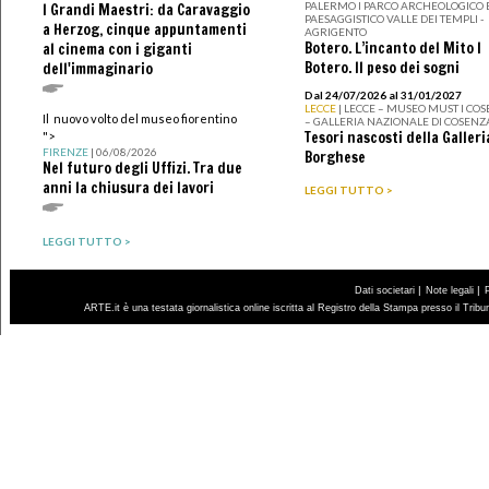
PALERMO I PARCO ARCHEOLOGICO 
I Grandi Maestri: da Caravaggio
PAESAGGISTICO VALLE DEI TEMPLI -
a Herzog, cinque appuntamenti
AGRIGENTO
Botero. L’incanto del Mito I
al cinema con i giganti
Botero. Il peso dei sogni
dell'immaginario
Dal 24/07/2026 al 31/01/2027
LECCE
| LECCE – MUSEO MUST I CO
Il nuovo volto del museo fiorentino
– GALLERIA NAZIONALE DI COSENZ
Tesori nascosti della Galleri
">
FIRENZE
| 06/08/2026
Borghese
Nel futuro degli Uffizi. Tra due
anni la chiusura dei lavori
LEGGI TUTTO >
LEGGI TUTTO >
|
|
Dati societari
Note legali
ARTE.it è una testata giornalistica online iscritta al Registro della Stampa presso il Trib