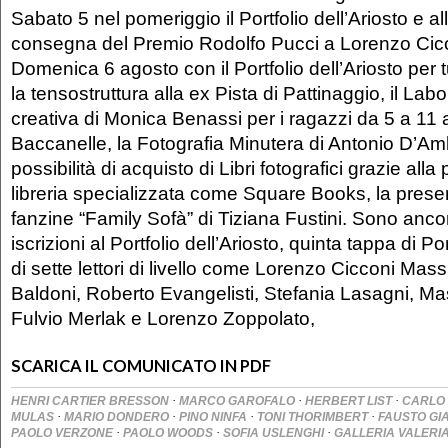
Sabato 5 nel pomeriggio il Portfolio dell’Ariosto e al
consegna del Premio Rodolfo Pucci a Lorenzo Cicc
Domenica 6 agosto con il Portfolio dell’Ariosto per tu
la tensostruttura alla ex Pista di Pattinaggio, il Labo
creativa di Monica Benassi per i ragazzi da 5 a 11 a
Baccanelle, la Fotografia Minutera di Antonio D’Amb
possibilità di acquisto di Libri fotografici grazie all
libreria specializzata come Square Books, la prese
fanzine “Family Sofà” di Tiziana Fustini. Sono ancor
iscrizioni al Portfolio dell’Ariosto, quinta tappa di Por
di sette lettori di livello come Lorenzo Cicconi Mas
Baldoni, Roberto Evangelisti, Stefania Lasagni, M
Fulvio Merlak e Lorenzo Zoppolato,
SCARICA IL COMUNICATO IN PDF
·
·
·
HENRI CARTIER BRESSON
MARCO GAROFALO
HERBERT LIST
CARLO
·
·
·
·
MULAS
MARIO DONDERO
PINO NINFA
TONI THORIMBERT
FAUSTO G
·
·
·
PAOLO VERZONE
PAOLO WOODS
SOFIA USLENGHI
GALLERIA VALERI