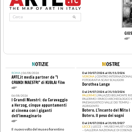
GIUS
N
OTIZIE
M
OSTRE
ROMA
| 06/08/2026
Dal 30/07/2026 al 01/11/2026
ARTE.it media partner de "I
VERONA
| CENTRO INTERNAZIONAL
FOTOGRAFIA SCAVI SCALIGERI
GRANDI MAESTRI" di KUBLAI Film
Dorothea Lange
Dal 24/07/2026 al 31/10/2026
PALERMO
| PALAZZO BELMONTE RIS
06/08/2026
PALERMO I PARCO ARCHEOLOGICO 
I Grandi Maestri: da Caravaggio
PAESAGGISTICO VALLE DEI TEMPLI -
a Herzog, cinque appuntamenti
AGRIGENTO
Botero. L’incanto del Mito I
al cinema con i giganti
Botero. Il peso dei sogni
dell'immaginario
Dal 24/07/2026 al 31/01/2027
LECCE
| LECCE – MUSEO MUST I CO
Il nuovo volto del museo fiorentino
– GALLERIA NAZIONALE DI COSENZ