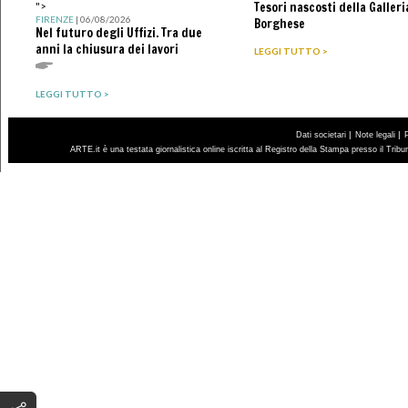
Tesori nascosti della Galleri
">
FIRENZE
| 06/08/2026
Borghese
Nel futuro degli Uffizi. Tra due
anni la chiusura dei lavori
LEGGI TUTTO >
LEGGI TUTTO >
|
|
Dati societari
Note legali
ARTE.it è una testata giornalistica online iscritta al Registro della Stampa presso il Trib