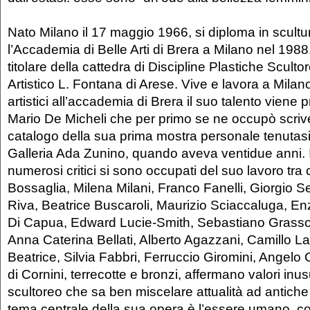
Nato Milano il 17 maggio 1966, si diploma in scult
l’Accademia di Belle Arti di Brera a Milano nel 198
titolare della cattedra di Discipline Plastiche Sculto
Artistico L. Fontana di Arese. Vive e lavora a Milano
artistici all’accademia di Brera il suo talento viene
Mario De Micheli che per primo se ne occupò scrive
catalogo della sua prima mostra personale tenutasi
Galleria Ada Zunino, quando aveva ventidue anni. 
numerosi critici si sono occupati del suo lavoro tra
Bossaglia, Milena Milani, Franco Fanelli, Giorgio 
Riva, Beatrice Buscaroli, Maurizio Sciaccaluga, E
Di Capua, Edward Lucie-Smith, Sebastiano Grasso
Anna Caterina Bellati, Alberto Agazzani, Camillo 
Beatrice, Silvia Fabbri, Ferruccio Giromini, Angelo 
di Cornini, terrecotte e bronzi, affermano valori inu
scultoreo che sa ben miscelare attualità ad antiche e 
tema centrale della sua opera è l’essere umano, co