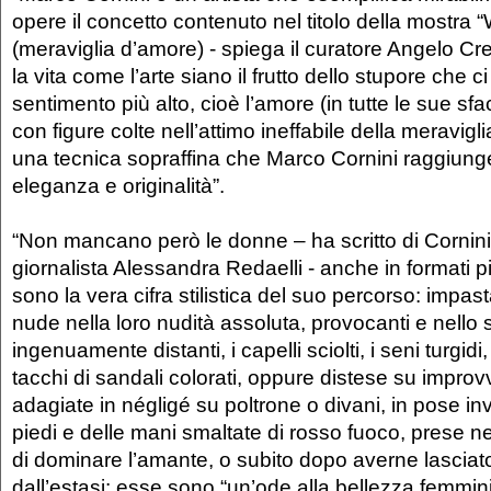
opere il concetto contenuto nel titolo della mostra
(meraviglia d’amore) - spiega il curatore Angelo Cre
la vita come l’arte siano il frutto dello stupore che c
sentimento più alto, cioè l’amore (in tutte le sue sfac
con figure colte nell’attimo ineffabile della meravigli
una tecnica sopraffina che Marco Cornini raggiunge l
eleganza e originalità”.
“Non mancano però le donne – ha scritto di Cornini l
giornalista Alessandra Redaelli - anche in formati p
sono la vera cifra stilistica del suo percorso: impasta
nude nella loro nudità assoluta, provocanti e nello
ingenuamente distanti, i capelli sciolti, i seni turgidi,
tacchi di sandali colorati, oppure distese su improvvi
adagiate in négligé su poltrone o divani, in pose inv
piedi e delle mani smaltate di rosso fuoco, prese 
di dominare l’amante, o subito dopo averne lasciat
dall’estasi: esse sono “un’ode alla bellezza femmini