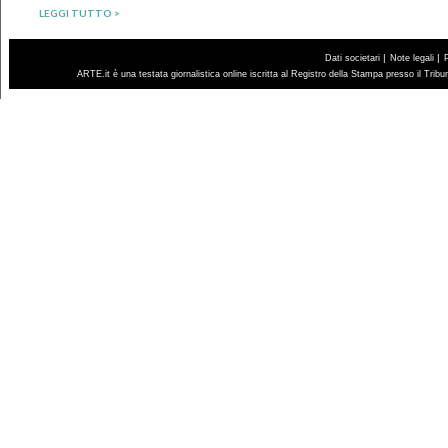
LEGGI TUTTO >
|
|
Dati societari
Note legali
ARTE.it è una testata giornalistica online iscritta al Registro della Stampa presso il Trib