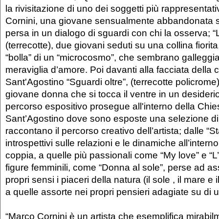
la rivisitazione di uno dei soggetti più rappresentativ
Cornini, una giovane sensualmente abbandonata s
persa in un dialogo di sguardi con chi la osserva; “
(terrecotte), due giovani seduti su una collina fiori
“bolla” di un “microcosmo”, che sembrano galleggi
meraviglia d’amore. Poi davanti alla facciata della 
Sant'Agostino “Sguardi oltre”, (terrecotte policrome)
giovane donna che si tocca il ventre in un desiderio 
percorso espositivo prosegue all'interno della Chie
Sant’Agostino dove sono esposte una selezione di
raccontano il percorso creativo dell’artista; dalle “S
introspettivi sulle relazioni e le dinamiche all’interno
coppia, a quelle più passionali come “My love” e “L’
figure femminili, come “Donna al sole”, perse ad a
propri sensi i piaceri della natura (il sole , il mare e 
a quelle assorte nei propri pensieri adagiate su di 
“Marco Cornini è un artista che esemplifica mirabil