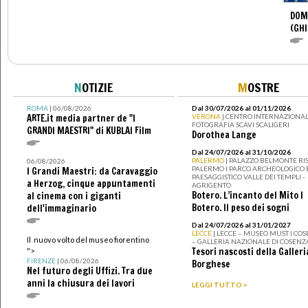
DOM
(GHI
N
OTIZIE
M
OSTRE
ROMA
| 06/08/2026
Dal 30/07/2026 al 01/11/2026
ARTE.it media partner de "I
VERONA
| CENTRO INTERNAZIONAL
FOTOGRAFIA SCAVI SCALIGERI
GRANDI MAESTRI" di KUBLAI Film
Dorothea Lange
Dal 24/07/2026 al 31/10/2026
PALERMO
| PALAZZO BELMONTE RIS
06/08/2026
PALERMO I PARCO ARCHEOLOGICO 
I Grandi Maestri: da Caravaggio
PAESAGGISTICO VALLE DEI TEMPLI -
a Herzog, cinque appuntamenti
AGRIGENTO
Botero. L’incanto del Mito I
al cinema con i giganti
Botero. Il peso dei sogni
dell'immaginario
Dal 24/07/2026 al 31/01/2027
LECCE
| LECCE – MUSEO MUST I CO
Il nuovo volto del museo fiorentino
– GALLERIA NAZIONALE DI COSENZ
Tesori nascosti della Galleri
">
FIRENZE
| 06/08/2026
Borghese
Nel futuro degli Uffizi. Tra due
anni la chiusura dei lavori
LEGGI TUTTO >