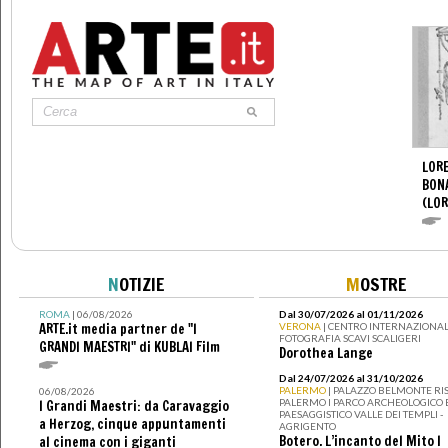
LORE
BON
(LOR
N
OTIZIE
M
OSTRE
ROMA
| 06/08/2026
Dal 30/07/2026 al 01/11/2026
ARTE.it media partner de "I
VERONA
| CENTRO INTERNAZIONAL
FOTOGRAFIA SCAVI SCALIGERI
GRANDI MAESTRI" di KUBLAI Film
Dorothea Lange
Dal 24/07/2026 al 31/10/2026
PALERMO
| PALAZZO BELMONTE RIS
06/08/2026
PALERMO I PARCO ARCHEOLOGICO 
I Grandi Maestri: da Caravaggio
PAESAGGISTICO VALLE DEI TEMPLI -
a Herzog, cinque appuntamenti
AGRIGENTO
Botero. L’incanto del Mito I
al cinema con i giganti