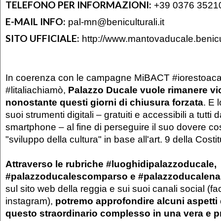
TELEFONO PER INFORMAZIONI:
+39 0376 3521
E-MAIL INFO:
pal-mn@beniculturali.it
SITO UFFICIALE:
http://www.mantovaducale.benicult
In coerenza con le campagne MiBACT #iorestoac
#litaliachiamò,
Palazzo Ducale vuole rimanere vici
nonostante questi giorni di chiusura forzata
. E 
suoi strumenti digitali – gratuiti e accessibili a tutti d
smartphone – al fine di perseguire il suo dovere cos
"sviluppo della cultura" in base all'art. 9 della Costi
Attraverso le rubriche #luoghidipalazzoducale,
#palazzoducalescomparso e #palazzoducalena
sul sito web della reggia e sui suoi canali social (fa
instagram),
potremo approfondire alcuni aspetti d
questo straordinario complesso in una vera e pr