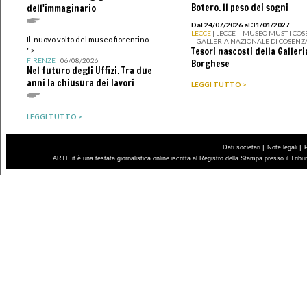
Botero. Il peso dei sogni
dell'immaginario
Dal 24/07/2026 al 31/01/2027
LECCE
| LECCE – MUSEO MUST I CO
Il nuovo volto del museo fiorentino
– GALLERIA NAZIONALE DI COSENZ
Tesori nascosti della Galleri
">
FIRENZE
| 06/08/2026
Borghese
Nel futuro degli Uffizi. Tra due
anni la chiusura dei lavori
LEGGI TUTTO >
LEGGI TUTTO >
|
|
Dati societari
Note legali
ARTE.it è una testata giornalistica online iscritta al Registro della Stampa presso il Trib