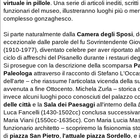
virtuale in pillole
. Una serie di articoli inediti, scritt
funzionari del museo, illustreranno luoghi più o men
complesso gonzaghesco.
Si parte naturalmente dalla
Camera degli Sposi
, d
eccezionale dalle parole del fu Sovrintendente Gi
(1910-1977), diventato celebre per aver riportato al
ciclo di affreschi del Pisanello durante i restauri de
Si prosegue con la descrizione della scomparsa
Pa
Paleologa
attraverso il racconto di Stefano L'Occa
dell'arte – che riassume l'articolata vicenda della 
avvenuta a fine Ottocento. Michela Zurla – storica del
invece alcuni luoghi poco conosciuti del palazzo 
delle città
e la
Sala dei Paesaggi
all'interno della
Luca Fancelli (1430-1502cc) conclusa successiva
Maria Viani (1550cc-1635cc). Con Maria Lucia Mas
funzionario architetto – scopriremo la fisionomia st
di
piazza San Pietro
,
l'attuale piazza Sordello
, e