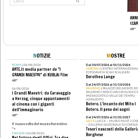
ANNI
(CAR
N
OTIZIE
M
OSTRE
ROMA
| 06/08/2026
Dal 30/07/2026 al 01/11/2026
ARTE.it media partner de "I
VERONA
| CENTRO INTERNAZIONAL
FOTOGRAFIA SCAVI SCALIGERI
GRANDI MAESTRI" di KUBLAI Film
Dorothea Lange
Dal 24/07/2026 al 31/10/2026
PALERMO
| PALAZZO BELMONTE RIS
06/08/2026
PALERMO I PARCO ARCHEOLOGICO 
I Grandi Maestri: da Caravaggio
PAESAGGISTICO VALLE DEI TEMPLI -
a Herzog, cinque appuntamenti
AGRIGENTO
Botero. L’incanto del Mito I
al cinema con i giganti
Botero. Il peso dei sogni
dell'immaginario
Dal 24/07/2026 al 31/01/2027
LECCE
| LECCE – MUSEO MUST I CO
Il nuovo volto del museo fiorentino
– GALLERIA NAZIONALE DI COSENZ
Tesori nascosti della Galleri
">
FIRENZE
| 06/08/2026
Borghese
Nel futuro degli Uffizi. Tra due