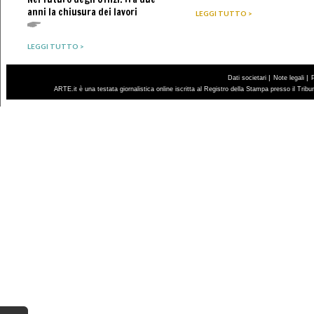
anni la chiusura dei lavori
LEGGI TUTTO >
LEGGI TUTTO >
|
|
Dati societari
Note legali
ARTE.it è una testata giornalistica online iscritta al Registro della Stampa presso il Trib