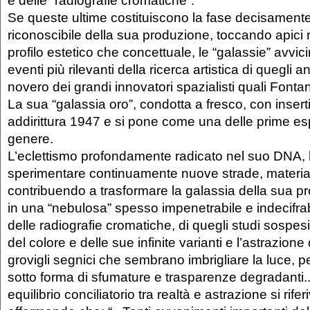
e delle “radiografie cromatiche”.
Se queste ultime costituiscono la fase decisamente 
riconoscibile della sua produzione, toccando apici ril
profilo estetico che concettuale, le “galassie” avvic
eventi più rilevanti della ricerca artistica di quegli 
novero dei grandi innovatori spazialisti quali Fonta
La sua “galassia oro”, condotta a fresco, con inserti
addirittura 1947 e si pone come una delle prime es
genere.
L’eclettismo profondamente radicato nel suo DNA, l
sperimentare continuamente nuove strade, materiali
contribuendo a trasformare la galassia della sua pr
in una “nebulosa” spesso impenetrabile e indecifrab
delle radiografie cromatiche, di quegli studi sospes
del colore e delle sue infinite varianti e l’astrazione
grovigli segnici che sembrano imbrigliare la luce, per
sotto forma di sfumature e trasparenze degradanti.
equilibrio conciliatorio tra realtà e astrazione si rifer