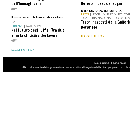
Botero. Il peso dei sogni
dell'immaginario
Dal 24/07/2026 al 31/01/2027
LECCE
| LECCE – MUSEO MUST I CO
Il nuovo volto del museo fiorentino
– GALLERIA NAZIONALE DI COSENZ
Tesori nascosti della Galleri
">
FIRENZE
| 06/08/2026
Borghese
Nel futuro degli Uffizi. Tra due
anni la chiusura dei lavori
LEGGI TUTTO >
LEGGI TUTTO >
|
|
Dati societari
Note legali
ARTE.it è una testata giornalistica online iscritta al Registro della Stampa presso il Trib