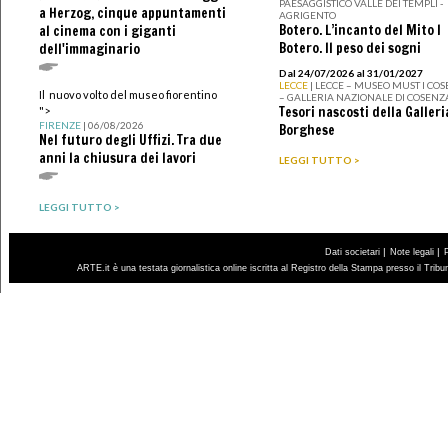
PAESAGGISTICO VALLE DEI TEMPLI -
a Herzog, cinque appuntamenti
AGRIGENTO
Botero. L’incanto del Mito I
al cinema con i giganti
Botero. Il peso dei sogni
dell'immaginario
Dal 24/07/2026 al 31/01/2027
LECCE
| LECCE – MUSEO MUST I CO
Il nuovo volto del museo fiorentino
– GALLERIA NAZIONALE DI COSENZ
Tesori nascosti della Galleri
">
FIRENZE
| 06/08/2026
Borghese
Nel futuro degli Uffizi. Tra due
anni la chiusura dei lavori
LEGGI TUTTO >
LEGGI TUTTO >
|
|
Dati societari
Note legali
ARTE.it è una testata giornalistica online iscritta al Registro della Stampa presso il Trib