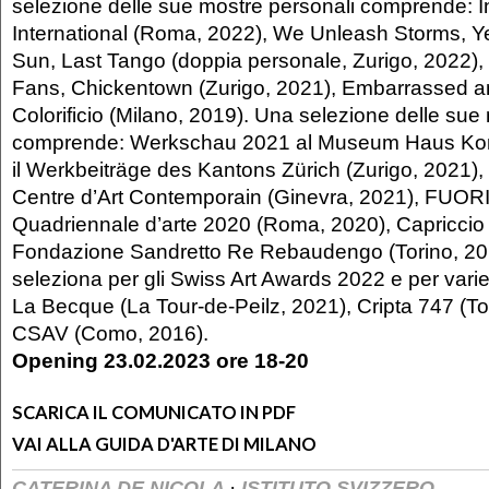
selezione delle sue mostre personali comprende: I
International (Roma, 2022), We Unleash Storms, Y
Sun, Last Tango (doppia personale, Zurigo, 2022),
Fans, Chickentown (Zurigo, 2021), Embarrassed and
Colorificio (Milano, 2019). Una selezione delle sue 
comprende: Werkschau 2021 al Museum Haus Kons
il Werkbeiträge des Kantons Zürich (Zurigo, 2021)
Centre d’Art Contemporain (Ginevra, 2021), FUORI!
Quadriennale d’arte 2020 (Roma, 2020), Capriccio 
Fondazione Sandretto Re Rebaudengo (Torino, 201
seleziona per gli Swiss Art Awards 2022 e per varie 
La Becque (La Tour-de-Peilz, 2021), Cripta 747 (To
CSAV (Como, 2016).
Opening 23.02.2023 ore 18-20
SCARICA IL COMUNICATO IN PDF
VAI ALLA GUIDA D'ARTE DI MILANO
·
CATERINA DE NICOLA
ISTITUTO SVIZZERO