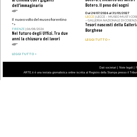
al cinema con i giganti
Botero. Il peso dei sogni
dell'immaginario
Dal 24/07/2026 al 31/01/2027
LECCE
| LECCE – MUSEO MUST I CO
Il nuovo volto del museo fiorentino
– GALLERIA NAZIONALE DI COSENZ
Tesori nascosti della Galleri
">
FIRENZE
| 06/08/2026
Borghese
Nel futuro degli Uffizi. Tra due
anni la chiusura dei lavori
LEGGI TUTTO >
LEGGI TUTTO >
|
|
Dati societari
Note legali
ARTE.it è una testata giornalistica online iscritta al Registro della Stampa presso il Trib