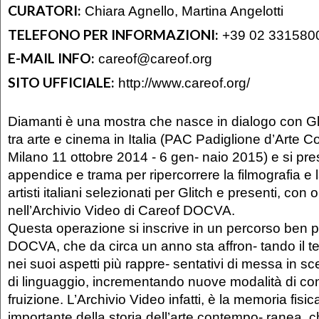
CURATORI:
Chiara Agnello, Martina Angelotti
TELEFONO PER INFORMAZIONI:
+39 02 331580
E-MAIL INFO:
careof@careof.org
SITO UFFICIALE:
http://www.careof.org/
Diamanti è una mostra che nasce in dialogo con Gli
tra arte e cinema in Italia (PAC Padiglione d’Arte
Milano 11 ottobre 2014 - 6 gen- naio 2015) e si p
appendice e trama per ripercorrere la filmografia e 
artisti italiani selezionati per Glitch e presenti, con 
nell’Archivio Video di Careof DOCVA.
Questa operazione si inscrive in un percorso ben p
DOCVA, che da circa un anno sta affron- tando il te
nei suoi aspetti più rappre- sentativi di messa in s
di linguaggio, incrementando nuove modalità di co
fruizione. L’Archivio Video infatti, è la memoria fisi
importante della storia dell’arte contempo- ranea, 