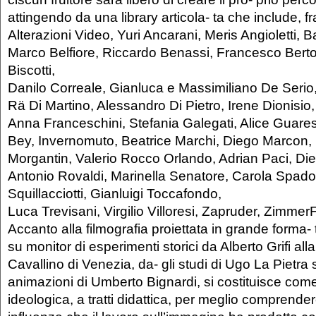
attingendo da una library articola- ta che include, fra 
Alterazioni Video, Yuri Ancarani, Meris Angioletti, B
Marco Belfiore, Riccardo Benassi, Francesco Bert
Biscotti,
Danilo Correale, Gianluca e Massimiliano De Serio
Rä Di Martino, Alessandro Di Pietro, Irene Dionisio,
Anna Franceschini, Stefania Galegati, Alice Guares
Bey, Invernomuto, Beatrice Marchi, Diego Marcon,
Morgantin, Valerio Rocco Orlando, Adrian Paci, Di
Antonio Rovaldi, Marinella Senatore, Carola Spadon
Squillacciotti, Gianluigi Toccafondo,
Luca Trevisani, Virgilio Villoresi, Zapruder, ZimmerF
Accanto alla filmografia proiettata in grande forma-
su monitor di esperimenti storici da Alberto Grifi all
Cavallino di Venezia, da- gli studi di Ugo La Pietra su
animazioni di Umberto Bignardi, si costituisce com
ideologica, a tratti didattica, per meglio comprendere