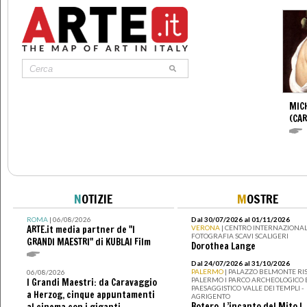
MIC
(CA
N
OTIZIE
M
OSTRE
ROMA
| 06/08/2026
Dal 30/07/2026 al 01/11/2026
ARTE.it media partner de "I
VERONA
| CENTRO INTERNAZIONAL
FOTOGRAFIA SCAVI SCALIGERI
GRANDI MAESTRI" di KUBLAI Film
Dorothea Lange
Dal 24/07/2026 al 31/10/2026
PALERMO
| PALAZZO BELMONTE RIS
06/08/2026
PALERMO I PARCO ARCHEOLOGICO 
I Grandi Maestri: da Caravaggio
PAESAGGISTICO VALLE DEI TEMPLI -
a Herzog, cinque appuntamenti
AGRIGENTO
Botero. L’incanto del Mito I