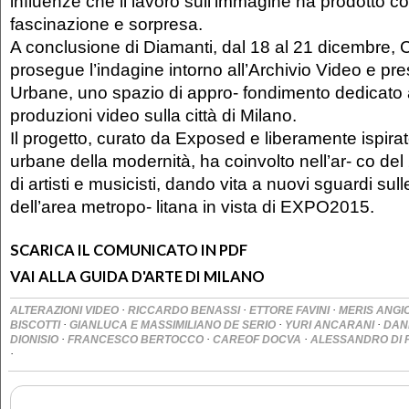
influenze che il lavoro sull’immagine ha prodotto c
fascinazione e sorpresa.
A conclusione di Diamanti, dal 18 al 21 dicembre
prosegue l’indagine intorno all’Archivio Video e pr
Urbane, uno spazio di appro- fondimento dedicato a
produzioni video sulla città di Milano.
Il progetto, curato da Exposed e liberamente ispirato
urbane della modernità, ha coinvolto nell’ar- co del
di artisti e musicisti, dando vita a nuovi sguardi sul
dell’area metropo- litana in vista di EXPO2015.
SCARICA IL COMUNICATO IN PDF
VAI ALLA GUIDA D'ARTE DI MILANO
·
·
·
ALTERAZIONI VIDEO
RICCARDO BENASSI
ETTORE FAVINI
MERIS ANGI
·
·
·
BISCOTTI
GIANLUCA E MASSIMILIANO DE SERIO
YURI ANCARANI
DAN
·
·
·
DIONISIO
FRANCESCO BERTOCCO
CAREOF DOCVA
ALESSANDRO DI 
·