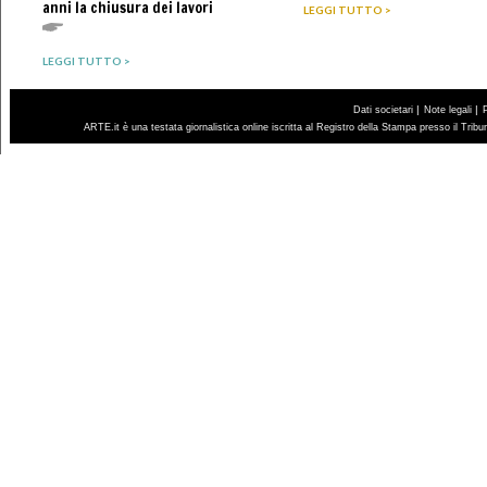
anni la chiusura dei lavori
LEGGI TUTTO >
LEGGI TUTTO >
|
|
Dati societari
Note legali
ARTE.it è una testata giornalistica online iscritta al Registro della Stampa presso il Trib