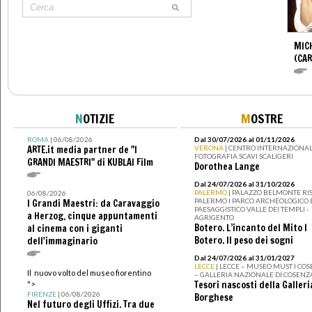
MIC
(CA
N
OTIZIE
M
OSTRE
ROMA
| 06/08/2026
Dal 30/07/2026 al 01/11/2026
ARTE.it media partner de "I
VERONA
| CENTRO INTERNAZIONAL
FOTOGRAFIA SCAVI SCALIGERI
GRANDI MAESTRI" di KUBLAI Film
Dorothea Lange
Dal 24/07/2026 al 31/10/2026
PALERMO
| PALAZZO BELMONTE RIS
06/08/2026
PALERMO I PARCO ARCHEOLOGICO 
I Grandi Maestri: da Caravaggio
PAESAGGISTICO VALLE DEI TEMPLI -
a Herzog, cinque appuntamenti
AGRIGENTO
Botero. L’incanto del Mito I
al cinema con i giganti
Botero. Il peso dei sogni
dell'immaginario
Dal 24/07/2026 al 31/01/2027
LECCE
| LECCE – MUSEO MUST I CO
Il nuovo volto del museo fiorentino
– GALLERIA NAZIONALE DI COSENZ
Tesori nascosti della Galleri
">
FIRENZE
| 06/08/2026
Borghese
Nel futuro degli Uffizi. Tra due