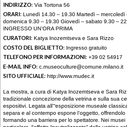
INDIRIZZO:
Via Tortona 56
ORARI:
Lunedì 14.30 – 19.30 Martedì – mercoledì 
domenica 9.30 – 19.30 Giovedì – sabato 9.30 – 
INGRESSO UN’ORA PRIMA
CURATORI:
Katya Inozemtseva e Sara Rizzo
COSTO DEL BIGLIETTO:
Ingresso gratuito
TELEFONO PER INFORMAZIONI:
+39 02 54917
E-MAIL INFO:
c.museoculture@comune.milano.it
SITO UFFICIALE:
http://www.mudec.it
La mostra, a cura di Katya Inozemtseva e Sara Rizzo,
tradizionale concezione della vetrina e sulla sua cen
espositivi. Legata all’“esposizione museale classica
separa e al contempo espone l’oggetto, offrendolo 
formando una barriera per lo spettatore. Nei musei e
particolare, l’effetto “neutralizzante” della vetrina c