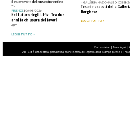
Il nuovo volto del museo fiorentino
– GALLERIA NAZIONALE DI COSENZ
Tesori nascosti della Galleri
">
FIRENZE
| 06/08/2026
Borghese
Nel futuro degli Uffizi. Tra due
anni la chiusura dei lavori
LEGGI TUTTO >
LEGGI TUTTO >
|
|
Dati societari
Note legali
ARTE.it è una testata giornalistica online iscritta al Registro della Stampa presso il Trib