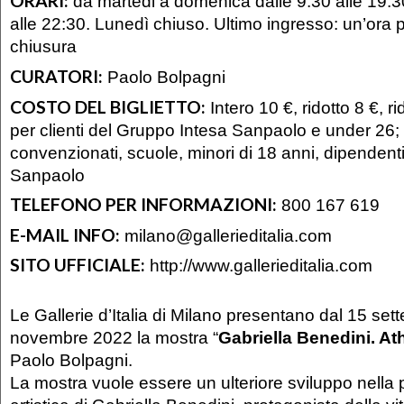
ORARI:
da martedi a domenica dalle 9.30 alle 19.30,
alle 22:30. Lunedì chiuso. Ultimo ingresso: un’ora 
chiusura
CURATORI:
Paolo Bolpagni
COSTO DEL BIGLIETTO:
Intero 10 €, ridotto 8 €, r
per clienti del Gruppo Intesa Sanpaolo e under 26; 
convenzionati, scuole, minori di 18 anni, dipendent
Sanpaolo
TELEFONO PER INFORMAZIONI:
800 167 619
E-MAIL INFO:
milano@gallerieditalia.com
SITO UFFICIALE:
http://www.gallerieditalia.com
Le Gallerie d’Italia di Milano presentano dal 15 set
novembre 2022 la mostra “
Gabriella Benedini. At
Paolo Bolpagni.
La mostra vuole essere un ulteriore sviluppo nella 