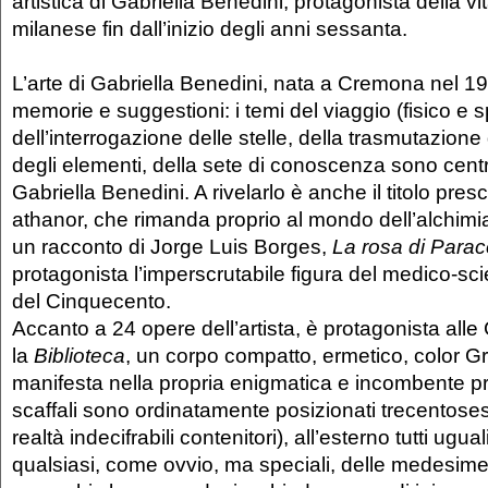
artistica di Gabriella Benedini, protagonista della vi
milanese fin dall’inizio degli anni sessanta.
L’arte di Gabriella Benedini, nata a Cremona nel 19
memorie e suggestioni: i temi del viaggio (fisico e sp
dell’interrogazione delle stelle, della trasmutazione
degli elementi, della sete di conoscenza sono centra
Gabriella Benedini. A rivelarlo è anche il titolo pres
athanor, che rimanda proprio al mondo dell’alchimi
un racconto di Jorge Luis Borges,
La rosa di Parac
protagonista l’imperscrutabile figura del medico-sc
del Cinquecento.
Accanto a 24 opere dell’artista, è protagonista alle G
la
Biblioteca
, un corpo compatto, ermetico, color G
manifesta nella propria enigmatica e incombente p
scaffali sono ordinatamente posizionati trecentosessa
realtà indecifrabili contenitori), all’esterno tutti ugua
qualsiasi, come ovvio, ma speciali, delle medesim