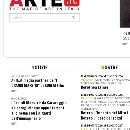
PIET
DA 
N
OTIZIE
M
OSTRE
ROMA
| 06/08/2026
Dal 30/07/2026 al 01/11/2026
ARTE.it media partner de "I
VERONA
| CENTRO INTERNAZIONAL
FOTOGRAFIA SCAVI SCALIGERI
GRANDI MAESTRI" di KUBLAI Film
Dorothea Lange
Dal 24/07/2026 al 31/10/2026
PALERMO
| PALAZZO BELMONTE RIS
06/08/2026
PALERMO I PARCO ARCHEOLOGICO 
I Grandi Maestri: da Caravaggio
PAESAGGISTICO VALLE DEI TEMPLI -
a Herzog, cinque appuntamenti
AGRIGENTO
Botero. L’incanto del Mito I
al cinema con i giganti
Botero. Il peso dei sogni
dell'immaginario
Dal 24/07/2026 al 31/01/2027
LECCE
| LECCE – MUSEO MUST I CO