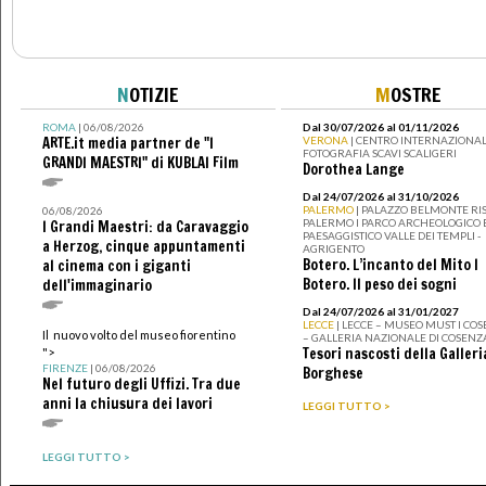
N
OTIZIE
M
OSTRE
ROMA
| 06/08/2026
Dal 30/07/2026 al 01/11/2026
ARTE.it media partner de "I
VERONA
| CENTRO INTERNAZIONAL
FOTOGRAFIA SCAVI SCALIGERI
GRANDI MAESTRI" di KUBLAI Film
Dorothea Lange
Dal 24/07/2026 al 31/10/2026
PALERMO
| PALAZZO BELMONTE RIS
06/08/2026
PALERMO I PARCO ARCHEOLOGICO 
I Grandi Maestri: da Caravaggio
PAESAGGISTICO VALLE DEI TEMPLI -
a Herzog, cinque appuntamenti
AGRIGENTO
Botero. L’incanto del Mito I
al cinema con i giganti
Botero. Il peso dei sogni
dell'immaginario
Dal 24/07/2026 al 31/01/2027
LECCE
| LECCE – MUSEO MUST I CO
Il nuovo volto del museo fiorentino
– GALLERIA NAZIONALE DI COSENZ
Tesori nascosti della Galleri
">
FIRENZE
| 06/08/2026
Borghese
Nel futuro degli Uffizi. Tra due
anni la chiusura dei lavori
LEGGI TUTTO >
LEGGI TUTTO >