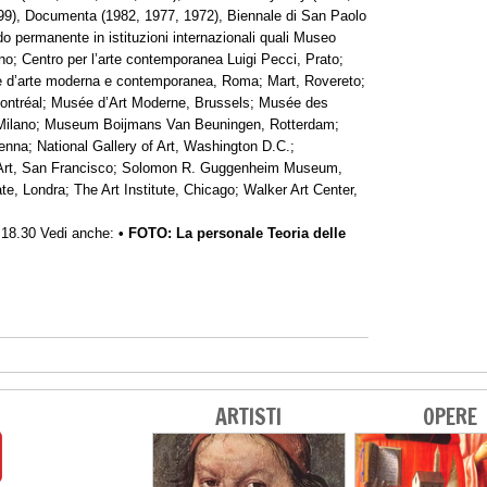
999), Documenta (1982, 1977, 1972), Biennale di San Paolo
 permanente in istituzioni internazionali quali Museo
no; Centro per l’arte contemporanea Luigi Pecci, Prato;
e d’arte moderna e contemporanea, Roma; Mart, Rovereto;
ntréal; Musée d’Art Moderne, Brussels; Musée des
 Milano; Museum Boijmans Van Beuningen, Rotterdam;
na; National Gallery of Art, Washington D.C.;
n Art, San Francisco; Solomon R. Guggenheim Museum,
, Londra; The Art Institute, Chicago; Walker Art Center,
e 18.30 Vedi anche:
• FOTO: La personale Teoria delle
ARTISTI
OPERE