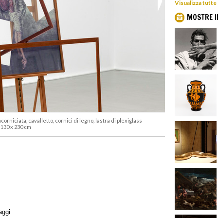
Visualizza tutte
MOSTRE I
incorniciata, cavalletto, cornici di legno, lastra di plexiglass
 130 x 230 cm
aggi