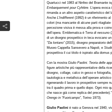
Quartucci nel 1983 al Ninfeo del Bramante is
Embarquement pour Cyhtère
. L’opera evoca i
rimanda a un altro aspetto caratteristico del l
Anche
L’Indifferent
(1992) è un riferimento al 
colori (ma mancante di alcune parti ritagliate 
percezione visiva è messa alla prova e coinvo
dell’opera. Emblematica è T
erra di nessuno
(
di un disegno prospettico in teca evocano un
"Da lontano”
(2015), disegno preparatorio dell’
Museo Cappella Sansevero a Napoli, e
Studio
prospettiva il cui titolo è ispirato alla domus
Con la mostra
Giulio Paolini. Teoria delle ap
figure artistiche più rappresentative della ric
disegno, collage, calco in gesso e fotografia, 
tautologica e metafisica dell’operare artisti
rigenerando il lavoro in prospettive sempre nu
tra il quadro prima e quello dopo. Ogni mio qua
che nasce già come replica del precedente).” 
Orengo in “Fuoricampo”
, Torino 1973).
Giulio Paolini
è nato a Genova nel 1940, vive