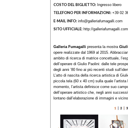
COSTO DEL BIGLIETTO:
Ingresso libero
TELEFONO PER INFORMAZIONI:
+39 02 3
E-MAIL INFO:
info@galleriafumagalli.com
SITO UFFICIALE:
http://galleriafumagalli.com
Galleria Fumagalli
presenta la mostra
Giuli
opere realizzate dal 1969 al 2015. Abbracciando
ambito di ricerca di matrice concettuale, l’es
dell’operare di Giulio Paolini: dalle tele prosp
degli anni ’80 fino ai più recenti studi sull’id
L’atto di nascita della ricerca artistica di Giul
piccola tela (60 x 40 cm) sulla quale l’artista
momento, l’artista definisce come suo campo d
dell’operare artistico che, negli anni success
lontano dall’elaborazione di immagini e vicin