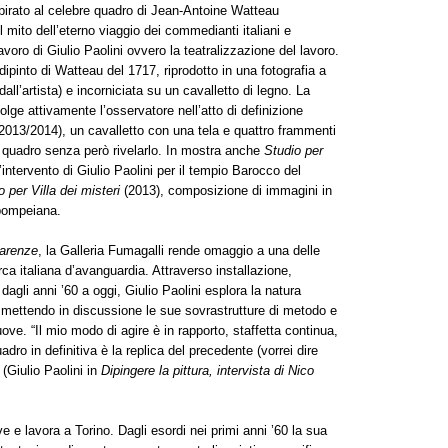
pirato al celebre quadro di Jean-Antoine Watteau
l mito dell’eterno viaggio dei commedianti italiani e
avoro di Giulio Paolini ovvero la teatralizzazione del lavoro.
dipinto di Watteau del 1717, riprodotto in una fotografia a
dall’artista) e incorniciata su un cavalletto di legno. La
lge attivamente l’osservatore nell’atto di definizione
2013/2014), un cavalletto con una tela e quattro frammenti
 quadro senza però rivelarlo. In mostra anche
Studio per
intervento di Giulio Paolini per il tempio Barocco del
 per Villa dei misteri
(2013), composizione di immagini in
 pompeiana.
parenze
, la Galleria Fumagalli rende omaggio a una delle
erca italiana d’avanguardia. Attraverso installazione,
dagli anni ’60 a oggi, Giulio Paolini esplora la natura
co mettendo in discussione le sue sovrastrutture di metodo e
ove. “Il mio modo di agire è in rapporto, staffetta continua,
dro in definitiva è la replica del precedente (vorrei dire
(Giulio Paolini in
Dipingere la pittura, intervista di Nico
 e lavora a Torino. Dagli esordi nei primi anni ’60 la sua