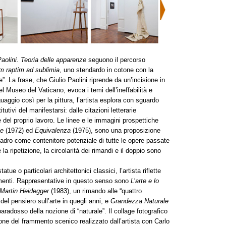
Paolini. Teoria delle apparenze
seguono il percorso
 raptim ad sublimia
, uno stendardo in cotone con la
e”. La frase, che Giulio Paolini riprende da un’incisione in
l Museo del Vaticano, evoca i temi dell’ineffabilità e
nguaggio così per la pittura, l’artista esplora con sguardo
utivi del manifestarsi: dalle citazioni letterarie
 del proprio lavoro. Le linee e le immagini prospettiche
ze
(1972) ed
Equivalenza
(1975), sono una proposizione
quadro come contenitore potenziale di tutte le opere passate
la ripetizione, la circolarità dei rimandi e il doppio sono
tue o particolari architettonici classici, l’artista riflette
mmenti. Rappresentative in questo senso sono
L’arte e lo
i Martin Heidegger
(1983), un rimando alle “quattro
el pensiero sull’arte in quegli anni, e
Grandezza Naturale
 paradosso della nozione di “naturale”. Il collage fotografico
e del frammento scenico realizzato dall’artista con Carlo