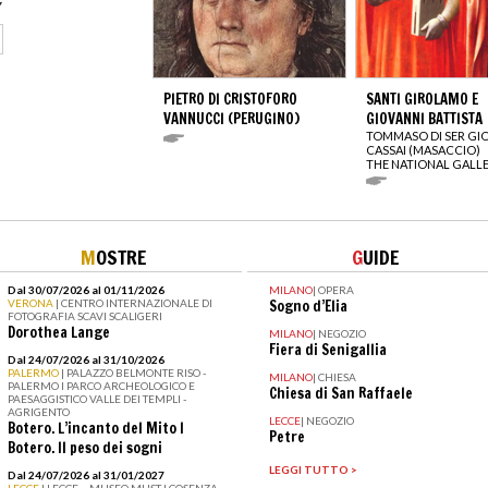
PIETRO DI CRISTOFORO
SANTI GIROLAMO E
VANNUCCI (PERUGINO)
GIOVANNI BATTISTA
TOMMASO DI SER GI
CASSAI (MASACCIO)
THE NATIONAL GALL
M
OSTRE
G
UIDE
Dal 30/07/2026 al 01/11/2026
MILANO
|
OPERA
VERONA
| CENTRO INTERNAZIONALE DI
Sogno d’Elia
FOTOGRAFIA SCAVI SCALIGERI
Dorothea Lange
MILANO
|
NEGOZIO
Fiera di Senigallia
Dal 24/07/2026 al 31/10/2026
PALERMO
| PALAZZO BELMONTE RISO -
MILANO
|
CHIESA
PALERMO I PARCO ARCHEOLOGICO E
Chiesa di San Raffaele
PAESAGGISTICO VALLE DEI TEMPLI -
AGRIGENTO
LECCE
|
NEGOZIO
Botero. L’incanto del Mito I
Petre
Botero. Il peso dei sogni
LEGGI TUTTO >
Dal 24/07/2026 al 31/01/2027
LECCE
| LECCE – MUSEO MUST I COSENZA