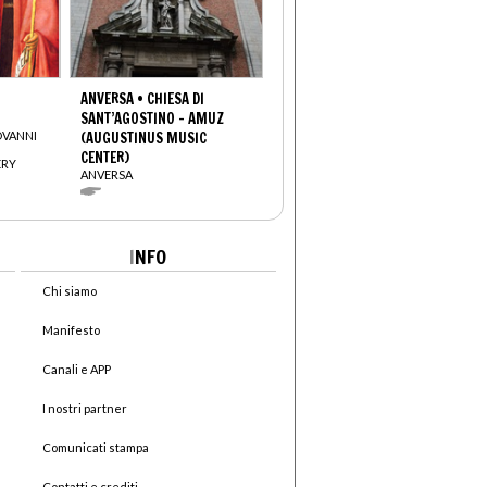
ANVERSA • CHIESA DI
SANT’AGOSTINO - AMUZ
OVANNI
(AUGUSTINUS MUSIC
CENTER)
ERY
ANVERSA
I
NFO
Chi siamo
Manifesto
Canali e APP
I nostri partner
Comunicati stampa
Contatti e crediti