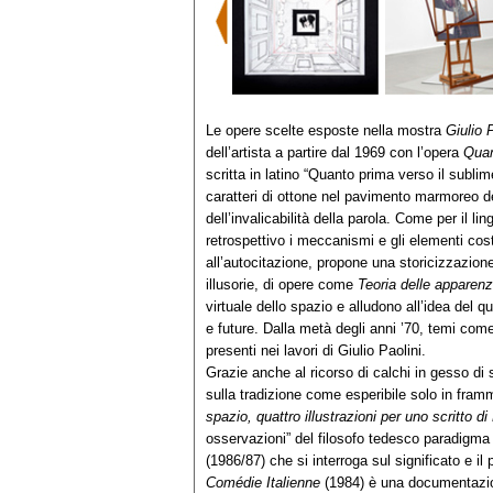
Le opere scelte esposte nella mostra
Giulio 
dell’artista a partire dal 1969 con l’opera
Quam
scritta in latino “Quanto prima verso il sublim
caratteri di ottone nel pavimento marmoreo de
dell’invalicabilità della parola. Come per il li
retrospettivo i meccanismi e gli elementi costit
all’autocitazione, propone una storicizzazione
illusorie, di opere come
Teoria delle apparen
virtuale dello spazio e alludono all’idea del 
e future. Dalla metà degli anni ’70, temi come 
presenti nei lavori di Giulio Paolini.
Grazie anche al ricorso di calchi in gesso di sta
sulla tradizione come esperibile solo in fra
spazio, quattro illustrazioni per uno scritto d
osservazioni” del filosofo tedesco paradigma d
(1986/87) che si interroga sul significato e il
Comédie Italienne
(1984) è una documentazion