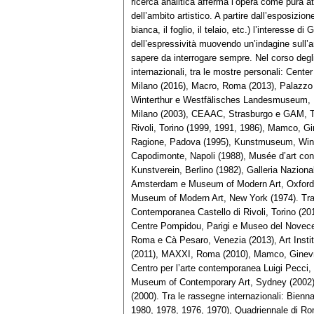
ricerca analitica afferma l’opera come pura a
dell’ambito artistico. A partire dall’esposizion
bianca, il foglio, il telaio, etc.) l’interesse 
dell’espressività muovendo un’indagine sull’a
sapere da interrogare sempre. Nel corso degli
internazionali, tra le mostre personali: Cent
Milano (2016), Macro, Roma (2013), Palazzo
Winterthur e Westfälisches Landesmuseum, M
Milano (2003), CEAAC, Strasburgo e GAM, To
Rivoli, Torino (1999, 1991, 1986), Mamco, Gi
Ragione, Padova (1995), Kunstmuseum, Winte
Capodimonte, Napoli (1988), Musée d’art con
Kunstverein, Berlino (1982), Galleria Nazio
Amsterdam e Museum of Modern Art, Oxford (
Museum of Modern Art, New York (1974). Tra l
Contemporanea Castello di Rivoli, Torino (20
Centre Pompidou, Parigi e Museo del Novec
Roma e Cà Pesaro, Venezia (2013), Art Insti
(2011), MAXXI, Roma (2010), Mamco, Ginevra
Centro per l’arte contemporanea Luigi Pecci, 
Museum of Contemporary Art, Sydney (2002),
(2000). Tra le rassegne internazionali: Bienn
1980, 1978, 1976, 1970), Quadriennale di Ro