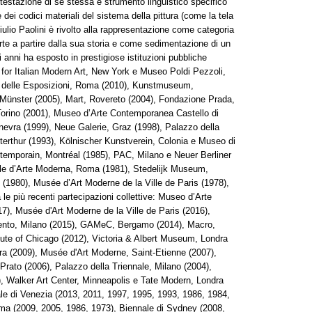
ttestazione di se stessa e strumento linguistico specifico
e dei codici materiali del sistema della pittura (come la tela
di Giulio Paolini è rivolto alla rappresentazione come categoria
rte a partire dalla sua storia e come sedimentazione di un
 anni ha esposto in prestigiose istituzioni pubbliche
er for Italian Modern Art, New York e Museo Poldi Pezzoli,
 delle Esposizioni, Roma (2010), Kunstmuseum,
ünster (2005), Mart, Rovereto (2004), Fondazione Prada,
rino (2001), Museo d’Arte Contemporanea Castello di
nevra (1999), Neue Galerie, Graz (1998), Palazzo della
rthur (1993), Kölnischer Kunstverein, Colonia e Museo di
temporain, Montréal (1985), PAC, Milano e Neuer Berliner
nale d’Arte Moderna, Roma (1981), Stedelijk Museum,
1980), Musée d’Art Moderne de la Ville de Paris (1978),
e più recenti partecipazioni collettive: Museo d’Arte
17), Musée d'Art Moderne de la Ville de Paris (2016),
ento, Milano (2015), GAMeC, Bergamo (2014), Macro,
tute of Chicago (2012), Victoria & Albert Museum, Londra
 (2009), Musée d'Art Moderne, Saint-Etienne (2007),
Prato (2006), Palazzo della Triennale, Milano (2004),
 Walker Art Center, Minneapolis e Tate Modern, Londra
ale di Venezia (2013, 2011, 1997, 1995, 1993, 1986, 1984,
ma (2009, 2005, 1986, 1973), Biennale di Sydney (2008,