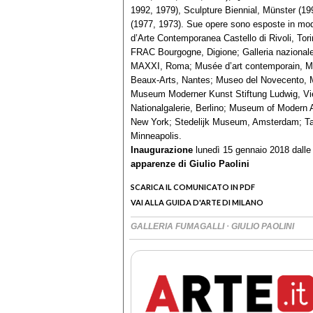
1992, 1979), Sculpture Biennial, Münster (1
(1977, 1973). Sue opere sono esposte in modo
d’Arte Contemporanea Castello di Rivoli, Tori
FRAC Bourgogne, Digione; Galleria nazional
MAXXI, Roma; Musée d’art contemporain, Mo
Beaux-Arts, Nantes; Museo del Novecento,
Museum Moderner Kunst Stiftung Ludwig, Vien
Nationalgalerie, Berlino; Museum of Moder
New York; Stedelijk Museum, Amsterdam; Tate
Minneapolis.
Inaugurazione
lunedì 15 gennaio 2018 dall
apparenze di Giulio Paolini
SCARICA IL COMUNICATO IN PDF
VAI ALLA GUIDA D'ARTE DI MILANO
·
GALLERIA FUMAGALLI
GIULIO PAOLINI