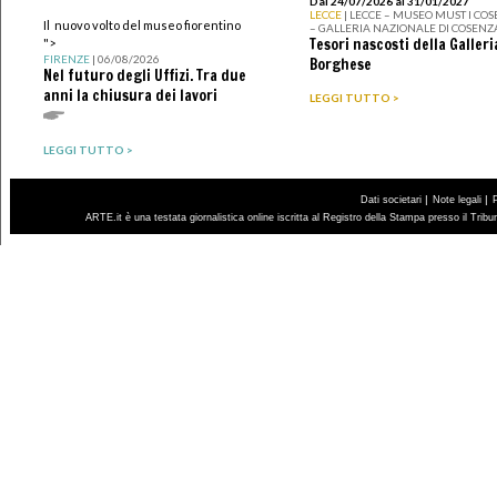
Dal 24/07/2026 al 31/01/2027
LECCE
| LECCE – MUSEO MUST I CO
Il nuovo volto del museo fiorentino
– GALLERIA NAZIONALE DI COSENZ
Tesori nascosti della Galleri
">
FIRENZE
| 06/08/2026
Borghese
Nel futuro degli Uffizi. Tra due
anni la chiusura dei lavori
LEGGI TUTTO >
LEGGI TUTTO >
|
|
Dati societari
Note legali
ARTE.it è una testata giornalistica online iscritta al Registro della Stampa presso il Trib