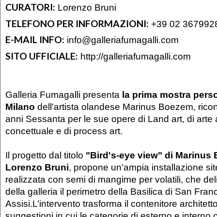
CURATORI:
Lorenzo Bruni
TELEFONO PER INFORMAZIONI:
+39 02 367992
E-MAIL INFO:
info@galleriafumagalli.com
SITO UFFICIALE:
http://galleriafumagalli.com
Galleria Fumagalli presenta
la prima mostra pers
Milano
dell'artista olandese Marinus Boezem, ricon
anni Sessanta per le sue opere di Land art, di arte 
concettuale e di process art.
Il progetto dal titolo
"Bird's-eye view" di Marinus 
Lorenzo Bruni
, propone un’ampia installazione sit
realizzata con semi di mangime per volatili, che de
della galleria il perimetro della Basilica di San Fra
Assisi.L’intervento trasforma il contenitore architett
suggestioni in cui le categorie di esterno e interno