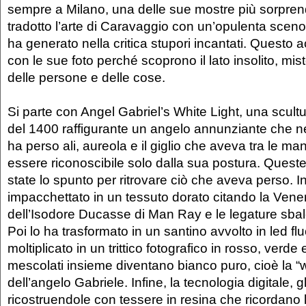
sempre a Milano, una delle sue mostre più sorprend
tradotto l’arte di Caravaggio con un’opulenta scen
ha generato nella critica stupori incantati. Questo a
con le sue foto perché scoprono il lato insolito, mis
delle persone e delle cose.
Si parte con Angel Gabriel’s White Light, una scult
del 1400 raffigurante un angelo annunziante che ne
ha perso ali, aureola e il giglio che aveva tra le ma
essere riconoscibile solo dalla sua postura. Ques
state lo spunto per ritrovare ciò che aveva perso. Int
impacchettato in un tessuto dorato citando la Vene
dell’Isodore Ducasse di Man Ray e le legature sbalo
Poi lo ha trasformato in un santino avvolto in led fl
moltiplicato in un trittico fotografico in rosso, verde e
mescolati insieme diventano bianco puro, cioè la “whi
dell’angelo Gabriele. Infine, la tecnologia digitale, gli
ricostruendole con tessere in resina che ricordano l’