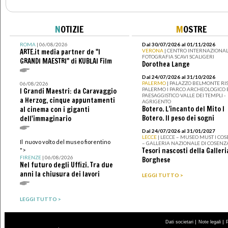
N
OTIZIE
M
OSTRE
ROMA
| 06/08/2026
Dal 30/07/2026 al 01/11/2026
ARTE.it media partner de "I
VERONA
| CENTRO INTERNAZIONAL
FOTOGRAFIA SCAVI SCALIGERI
GRANDI MAESTRI" di KUBLAI Film
Dorothea Lange
Dal 24/07/2026 al 31/10/2026
PALERMO
| PALAZZO BELMONTE RIS
06/08/2026
PALERMO I PARCO ARCHEOLOGICO 
I Grandi Maestri: da Caravaggio
PAESAGGISTICO VALLE DEI TEMPLI -
a Herzog, cinque appuntamenti
AGRIGENTO
Botero. L’incanto del Mito I
al cinema con i giganti
Botero. Il peso dei sogni
dell'immaginario
Dal 24/07/2026 al 31/01/2027
LECCE
| LECCE – MUSEO MUST I CO
Il nuovo volto del museo fiorentino
– GALLERIA NAZIONALE DI COSENZ
Tesori nascosti della Galleri
">
FIRENZE
| 06/08/2026
Borghese
Nel futuro degli Uffizi. Tra due
anni la chiusura dei lavori
LEGGI TUTTO >
LEGGI TUTTO >
|
|
Dati societari
Note legali