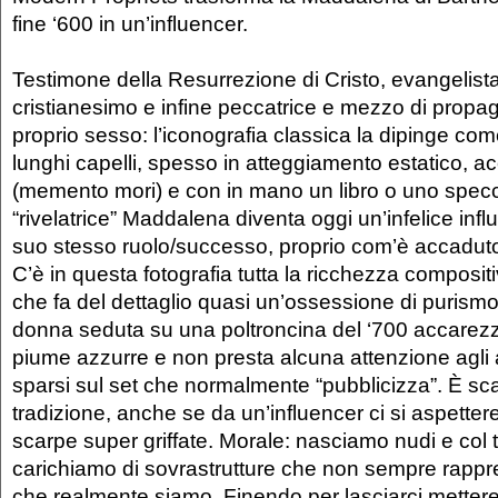
fine ‘600 in un’influencer.
Testimone della Resurrezione di Cristo, evangelist
cristianesimo e infine peccatrice e mezzo di propag
proprio sesso: l’iconografia classica la dipinge co
lunghi capelli, spesso in atteggiamento estatico, a
(memento mori) e con in mano un libro o uno spec
“rivelatrice” Maddalena diventa oggi un’infelice infl
suo stesso ruolo/successo, proprio com’è accaduto
C’è in questa fotografia tutta la ricchezza composit
che fa del dettaglio quasi un’ossessione di purismo 
donna seduta su una poltroncina del ‘700 accarezz
piume azzurre e non presta alcuna attenzione agli ar
sparsi sul set che normalmente “pubblicizza”. È s
tradizione, anche se da un’influencer ci si aspett
scarpe super griffate. Morale: nasciamo nudi e col 
carichiamo di sovrastrutture che non sempre rappr
che realmente siamo. Finendo per lasciarci metter