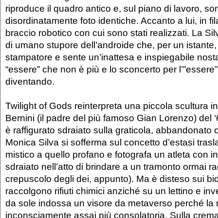
riproduce il quadro antico e, sul piano di lavoro, s
disordinatamente foto identiche. Accanto a lui, in fila,
braccio robotico con cui sono stati realizzati. La Sil
di umano stupore dell’androide che, per un istante, 
stampatore e sente un’inattesa e inspiegabile nost
“essere” che non è più e lo sconcerto per l’”essere
diventando.
Twilight of Gods reinterpreta una piccola scultura i
Bernini (il padre del più famoso Gian Lorenzo) del
è raffigurato sdraiato sulla graticola, abbandonato 
Monica Silva si sofferma sul concetto d’estasi trasl
mistico a quello profano e fotografa un atleta con i
sdraiato nell’atto di brindare a un tramonto ormai rad
crepuscolo degli dei, appunto). Ma è disteso sui bi
raccolgono rifiuti chimici anziché su un lettino e inv
da sole indossa un visore da metaverso perché la re
inconsciamente assai più consolatoria. Sulla crema