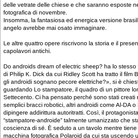
delle vetrate delle chiese e che saranno esposte n
fotografica di novembre.
Insomma, la fantasiosa ed energica versione brasi
angelo avrebbe mai osato immaginare.
Le altre quattro opere riscrivono la storia e il present
capolavori antichi.
Do androids dream of electric sheep? ha lo stesso 
di Philip K. Dick da cui Ridley Scott ha tratto il fi
gli androidi sognano pecore elettriche?», si è chiest
guardando Lo stampatore, il quadro di un pittore l
Settecento. Ci ha pensato perché sono stati creati ro
semplici bracci robotici, altri androidi come Al-DA o
dipingere addirittura autoritratti. Così, il protagonis
“stampatore-androide” talmente umanizzato che s
coscienza di sé. È seduto a un tavolo mentre tien
macchina fotografica Polaroid da cui sta uscendo 