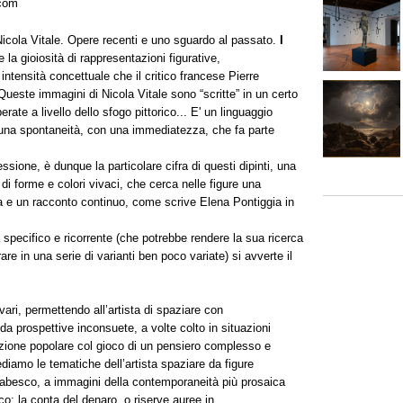
.com
 Nicola Vitale. Opere recenti e uno sguardo al passato.
I
 la gioiosità di rappresentazioni figurative,
tensità concettuale che il critico francese Pierre
ueste immagini di Nicola Vitale sono “scritte” in un certo
te a livello dello sfogo pittorico... E' un linguaggio
 una spontaneità, con una immediatezza, che fa parte
ssione, è dunque la particolare cifra di questi dipinti, una
 di forme e colori vivaci, che cerca nelle figure una
ia e un racconto continuo, come scrive Elena Pontiggia in
a specifico e ricorrente (che potrebbe rendere la sua ricerca
e in una serie di varianti ben poco variate) si avverte il
 vari, permettendo all’artista di spaziare con
a prospettive inconsuete, a volte colto in situazioni
trazione popolare col gioco di un pensiero complesso e
ediamo le tematiche dell’artista spaziare da figure
fiabesco, a immagini della contemporaneità più prosaica
o: la conta del denaro, o riserve auree in