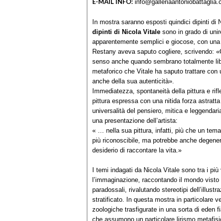
E-MAIL INFO:
info@galleriaantoniobattaglia
In mostra saranno esposti quindici dipinti di
dipinti di Nicola Vitale
sono in grado di unire
apparentemente semplici e giocose, con una in
Restany aveva saputo cogliere, scrivendo: «Q
senso anche quando sembrano totalmente libera
metaforico che Vitale ha saputo trattare con
anche della sua autenticità».
Immediatezza, spontaneità della pittura e rifle
pittura espressa con una nitida forza astratta
universalità del pensiero, mitica e leggendar
una presentazione dell’artista:
« … nella sua pittura, infatti, più che un tem
più riconoscibile, ma potrebbe anche degenerar
desiderio di raccontare la vita.»
I temi indagati da Nicola Vitale sono tra i più
l’immaginazione, raccontando il mondo visto d
paradossali, rivalutando stereotipi dell’illus
stratificato. In questa mostra in particolare v
zoologiche trasfigurate in una sorta di eden 
che assumono un particolare lirismo metafisic