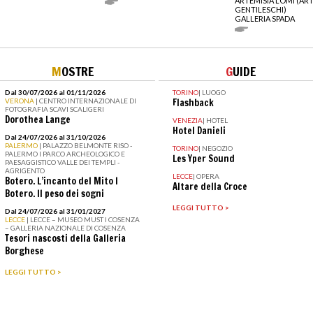
ARTEMISIA LOMI (AR
GENTILESCHI)
GALLERIA SPADA
M
OSTRE
G
UIDE
Dal 30/07/2026 al 01/11/2026
TORINO
|
LUOGO
VERONA
| CENTRO INTERNAZIONALE DI
Flashback
FOTOGRAFIA SCAVI SCALIGERI
Dorothea Lange
VENEZIA
|
HOTEL
Hotel Danieli
Dal 24/07/2026 al 31/10/2026
PALERMO
| PALAZZO BELMONTE RISO -
TORINO
|
NEGOZIO
PALERMO I PARCO ARCHEOLOGICO E
Les Yper Sound
PAESAGGISTICO VALLE DEI TEMPLI -
AGRIGENTO
LECCE
|
OPERA
Botero. L’incanto del Mito I
Altare della Croce
Botero. Il peso dei sogni
LEGGI TUTTO >
Dal 24/07/2026 al 31/01/2027
LECCE
| LECCE – MUSEO MUST I COSENZA
– GALLERIA NAZIONALE DI COSENZA
Tesori nascosti della Galleria
Borghese
LEGGI TUTTO >