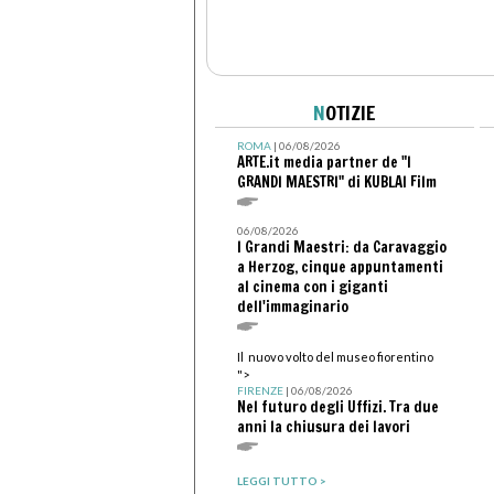
N
OTIZIE
ROMA
| 06/08/2026
ARTE.it media partner de "I
GRANDI MAESTRI" di KUBLAI Film
06/08/2026
I Grandi Maestri: da Caravaggio
a Herzog, cinque appuntamenti
al cinema con i giganti
dell'immaginario
Il nuovo volto del museo fiorentino
">
FIRENZE
| 06/08/2026
Nel futuro degli Uffizi. Tra due
anni la chiusura dei lavori
LEGGI TUTTO >