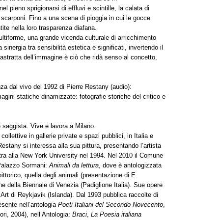
nel pieno sprigionarsi di effluvi e scintille, la calata di
i scarponi. Fino a una scena di pioggia in cui le gocce
tite nella loro trasparenza diafana.
ltiforme, una grande vicenda culturale di arricchimento
sinergia tra sensibilità estetica e significati, invertendo il
astratta dell’immagine è ciò che ridà senso al concetto,
enza dal vivo del 1992 di Pierre Restany (audio):
agini statiche dinamizzate: fotografie storiche del critico e
e saggista. Vive e lavora a Milano.
llettive in gallerie private e spazi pubblici, in Italia e
 Restany si interessa alla sua pittura, presentando l’artista
ostra alla New York University nel 1994. Nel 2010 il Comune
 Palazzo Sormani:
Animali da lettura
, dove è antologizzata
ittorico, quella degli animali (presentazione di E.
one della Biennale di Venezia (Padiglione Italia). Sue opere
Art di Reykjavik (Islanda). Dal 1993 pubblica raccolte di
sente nell’antologia
Poeti Italiani del Secondo Novecento
,
ri, 2004), nell’Antologia:
Braci
,
La Poesia italiana