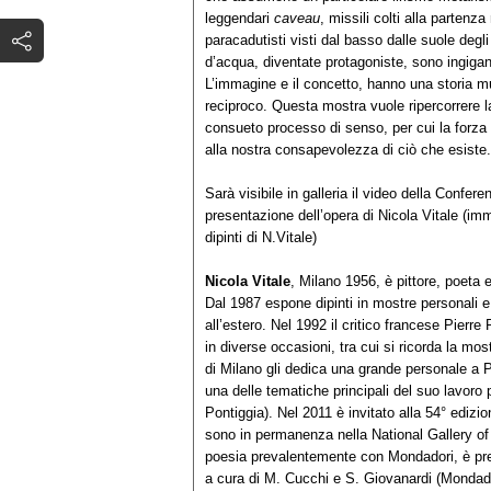
leggendari
caveau
, missili colti alla partenza 
paracadutisti visti dal basso dalle suole degl
d’acqua, diventate protagoniste, sono ingigan
L’immagine e il concetto, hanno una storia mu
reciproco. Questa mostra vuole ripercorrere la 
consueto processo di senso, per cui la forza 
alla nostra consapevolezza di ciò che esiste.
Sarà visibile in galleria il video della Confer
presentazione dell’opera di Nicola Vitale (imm
dipinti di N.Vitale)
Nicola Vitale
, Milano 1956, è pittore, poeta 
Dal 1987 espone dipinti in mostre personali e co
all’estero. Nel 1992 il critico francese Pierre
in diverse occasioni, tra cui si ricorda la m
di Milano gli dedica una grande personale a
una delle tematiche principali del suo lavoro p
Pontiggia). Nel 2011 è invitato alla 54° edizi
sono in permanenza nella National Gallery of 
poesia prevalentemente con Mondadori, è pre
a cura di M. Cucchi e S. Giovanardi (Mondado