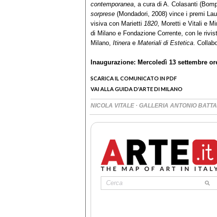
contemporanea
, a cura di A. Colasanti (Bomp
sorprese
(Mondadori, 2008) vince i premi Laur
visiva con Marietti
1820
, Moretti e Vitali e 
di Milano e Fondazione Corrente, con le riviste
Milano,
Itinera
e
Materiali di Estetica
. Collab
Inaugurazione: Mercoledì 13 settembre or
SCARICA IL COMUNICATO IN PDF
VAI ALLA GUIDA D'ARTE DI MILANO
·
NICOLA VITALE
GALLERIA ANTONIO BATTA