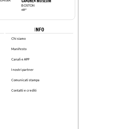
TEMISIA
GARDNER MUSEUM
BOSTON
I
NFO
Chi siamo
Manifesto
Canali e APP
I nostri partner
Comunicati stampa
Contatti e crediti