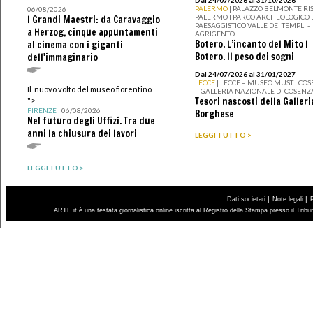
Dal 24/07/2026 al 31/10/2026
PALERMO
| PALAZZO BELMONTE RIS
06/08/2026
PALERMO I PARCO ARCHEOLOGICO 
I Grandi Maestri: da Caravaggio
PAESAGGISTICO VALLE DEI TEMPLI -
a Herzog, cinque appuntamenti
AGRIGENTO
Botero. L’incanto del Mito I
al cinema con i giganti
Botero. Il peso dei sogni
dell'immaginario
Dal 24/07/2026 al 31/01/2027
LECCE
| LECCE – MUSEO MUST I CO
Il nuovo volto del museo fiorentino
– GALLERIA NAZIONALE DI COSENZ
Tesori nascosti della Galleri
">
FIRENZE
| 06/08/2026
Borghese
Nel futuro degli Uffizi. Tra due
anni la chiusura dei lavori
LEGGI TUTTO >
LEGGI TUTTO >
|
|
Dati societari
Note legali
ARTE.it è una testata giornalistica online iscritta al Registro della Stampa presso il Trib