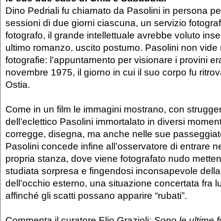
Dino Pedriali fu chiamato da Pasolini in persona pe
sessioni di due giorni ciascuna, un servizio fotogra
fotografo, il grande intellettuale avrebbe voluto inse
ultimo romanzo, uscito postumo. Pasolini non vide 
fotografie: l’appuntamento per visionare i provini era
novembre 1975, il giorno in cui il suo corpo fu ritrov
Ostia.
Come in un film le immagini mostrano, con struggent
dell’eclettico Pasolini immortalato in diversi moment
corregge, disegna, ma anche nelle sue passeggiate
Pasolini concede infine all’osservatore di entrare nel
propria stanza, dove viene fotografato nudo mette
studiata sorpresa e fingendosi inconsapevole dell
dell’occhio esterno, una situazione concertata fra lui
affinché gli scatti possano apparire “rubati”.
Commenta il curatore Elio Grazioli:
Sono le ultime f