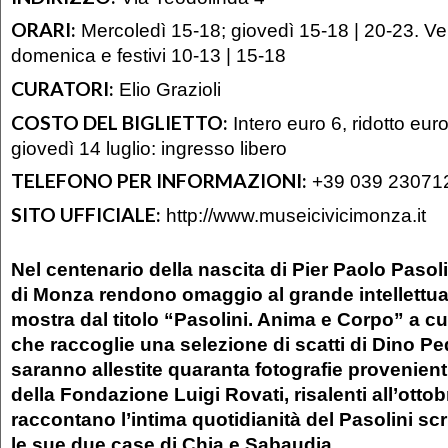
ORARI:
Mercoledì 15-18; giovedì 15-18 | 20-23. Ve
domenica e festivi 10-13 | 15-18
CURATORI:
Elio Grazioli
COSTO DEL BIGLIETTO:
Intero euro 6, ridotto eur
giovedì 14 luglio: ingresso libero
TELEFONO PER INFORMAZIONI:
+39 039 23071
SITO UFFICIALE:
http://www.museicivicimonza.it
Nel centenario della nascita di Pier Paolo Pasoli
di Monza rendono omaggio al grande intellettua
mostra dal titolo “Pasolini. Anima e Corpo” a cur
che raccoglie una selezione di scatti di Dino Ped
saranno allestite quaranta fotografie provenient
della Fondazione Luigi Rovati, risalenti all’otto
raccontano l’intima quotidianità del Pasolini scrit
le sue due case di Chia e Sabaudia.