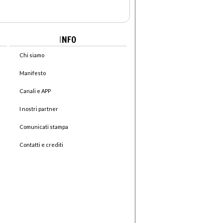
I
NFO
Chi siamo
Manifesto
Canali e APP
I nostri partner
Comunicati stampa
Contatti e crediti