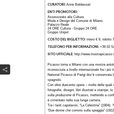
CURATORI:
Anne Baldassari
ENTI PROMOTORI:
Assessorato alla Cultura
Moda e Design del Comune di Milano
Palazzo Reale
24 ORE Cultura - Gruppo 24 ORE
Gruppo Unipol
COSTO DEL BIGLIETTO:
intero € 9, ridotto 
TELEFONO PER INFORMAZIONI:
+39 02 5
SITO UFFICIALE:
http://www.mostrapicasso.i
Picasso torna a Milano con una mostra antol
riconosciuta a livello internazionale fra i pi
National Picasso di Parigi dov’è conservata l
spagnolo.
Con oltre duecento opere – molte delle quali m
fotografie, disegni, libri illustrati e stampe
sulla produzione di Picasso, mettendo a confro
è cimentato nella sua lunga carriera.
Tra i tanti capolavori, “La Celestina” (1904), 
“Due donne che corrono sulla spiaggia” (1922)