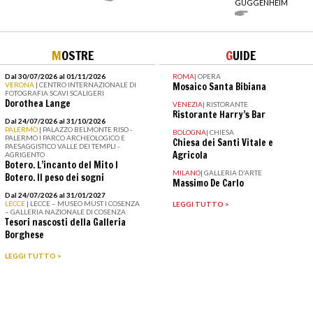
GUGGENHEIM
M
OSTRE
G
UIDE
Dal 30/07/2026 al 01/11/2026
ROMA
|
OPERA
VERONA
| CENTRO INTERNAZIONALE DI
Mosaico Santa Bibiana
FOTOGRAFIA SCAVI SCALIGERI
Dorothea Lange
VENEZIA
|
RISTORANTE
Ristorante Harry’s Bar
Dal 24/07/2026 al 31/10/2026
PALERMO
| PALAZZO BELMONTE RISO -
BOLOGNA
|
CHIESA
PALERMO I PARCO ARCHEOLOGICO E
Chiesa dei Santi Vitale e
PAESAGGISTICO VALLE DEI TEMPLI -
Agricola
AGRIGENTO
Botero. L’incanto del Mito I
MILANO
|
GALLERIA D'ARTE
Botero. Il peso dei sogni
Massimo De Carlo
Dal 24/07/2026 al 31/01/2027
LECCE
| LECCE – MUSEO MUST I COSENZA
LEGGI TUTTO >
– GALLERIA NAZIONALE DI COSENZA
Tesori nascosti della Galleria
Borghese
LEGGI TUTTO >