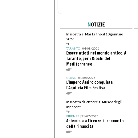
N
OTIZIE
In mostra al MarTa fino al 10 gennaio
2027
">
TARANTO
| 04/08/2026
Essere atleti nel mondo antico. A
Taranto, per i Giochi del
Mediterraneo
UDINE
| 01/08/2026
L'Impero Assiro conquista
l'Aquileia Film Festival
In mostra da ottobre al Museo degli
Innocenti
">
FIRENZE
| 31/07/2026
Artemisia a Firenze, il racconto
della rinascita