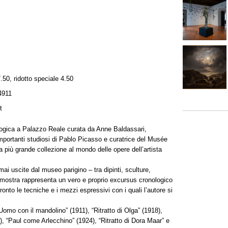
7.50, ridotto speciale 4.50
4911
t
ogica a Palazzo Reale curata da Anne Baldassari,
ù importanti studiosi di Pablo Picasso e curatrice del Musée
a più grande collezione al mondo delle opere dell’artista
ai uscite dal museo parigino – tra dipinti, sculture,
, la mostra rappresenta un vero e proprio excursus cronologico
nto le tecniche e i mezzi espressivi con i quali l’autore si
“Uomo con il mandolino” (1911), “Ritratto di Olga” (1918),
, “Paul come Arlecchino” (1924), “Ritratto di Dora Maar” e