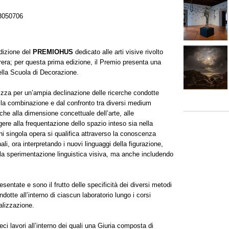
3050706
dizione del
PREMIOHUS
dedicato alle arti visive rivolto
Brera; per questa prima edizione, il Premio presenta una
della Scuola di Decorazione.
izza per un’ampia declinazione delle ricerche condotte
alla combinazione e dal confronto tra diversi medium
iche alla dimensione concettuale dell’arte, alle
ere alla frequentazione dello spazio inteso sia nella
ni singola opera si qualifica attraverso la conoscenza
nali, ora interpretando i nuovi linguaggi della figurazione,
lla sperimentazione linguistica visiva, ma anche includendo
esentate e sono il frutto delle specificità dei diversi metodi
ndotte all’interno di ciascun laboratorio lungo i corsi
alizzazione.
i lavori all’interno dei quali una Giuria composta di