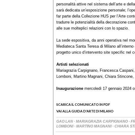
personalità attive nel sistema dell’arte e della 
sarà dedicata un’esposizione personale; l’ope
far parte della Collezione HUS per l’Arte cont
tradurre le potenzialità della decorazione con
alle sue molteplici relazioni con lo spazio.
La sede espositiva, da anni operativa nel mond
Mediateca Santa Teresa di Milano all’interno 
progetto unico d’intervento site specific ne
Artisti selezionati
Mariagrazia Carpignano, Francesca Caspani, 
Lomboni, Martino Magnani, Chiara Stincone, 
Inaugurazione
mercoledì 17 gennaio 2024 o
SCARICA IL COMUNICATO IN PDF
VAI ALLA GUIDA D'ARTE DI MILANO
·
·
GAO LAN
MARIAGRAZIA CARPIGNANO
F
·
·
LOMBONI
MARTINO MAGNANI
CHIARA S