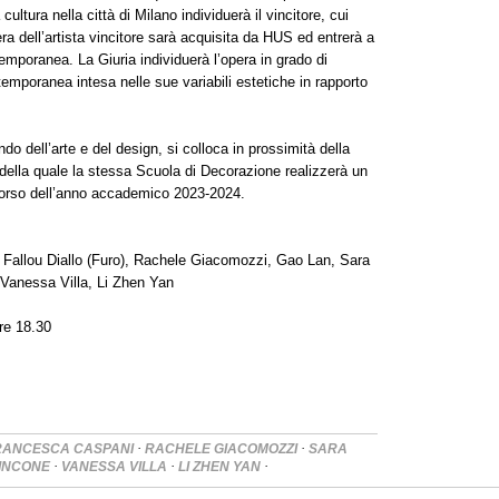
cultura nella città di Milano individuerà il vincitore, cui
ra dell’artista vincitore sarà acquisita da HUS ed entrerà a
emporanea. La Giuria individuerà l’opera in grado di
temporanea intesa nelle sue variabili estetiche in rapporto
o dell’arte e del design, si colloca in prossimità della
della quale la stessa Scuola di Decorazione realizzerà un
l corso dell’anno accademico 2023-2024.
Fallou Diallo (Furo), Rachele Giacomozzi, Gao Lan, Sara
Vanessa Villa, Li Zhen Yan
re 18.30
·
·
RANCESCA CASPANI
RACHELE GIACOMOZZI
SARA
·
·
·
TINCONE
VANESSA VILLA
LI ZHEN YAN