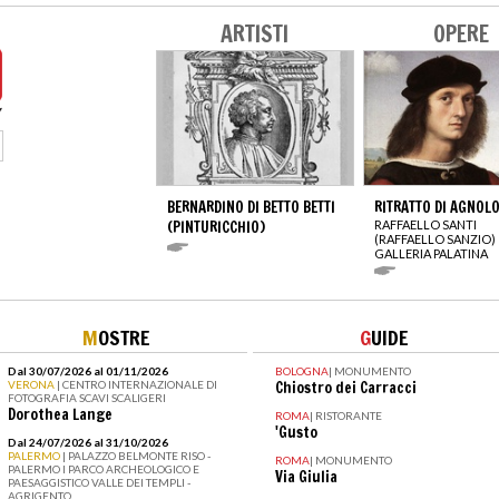
ARTISTI
OPERE
BERNARDINO DI BETTO BETTI
RITRATTO DI AGNOLO
(PINTURICCHIO)
RAFFAELLO SANTI
(RAFFAELLO SANZIO)
GALLERIA PALATINA
M
OSTRE
G
UIDE
Dal 30/07/2026 al 01/11/2026
BOLOGNA
|
MONUMENTO
VERONA
| CENTRO INTERNAZIONALE DI
Chiostro dei Carracci
FOTOGRAFIA SCAVI SCALIGERI
Dorothea Lange
ROMA
|
RISTORANTE
'Gusto
Dal 24/07/2026 al 31/10/2026
PALERMO
| PALAZZO BELMONTE RISO -
ROMA
|
MONUMENTO
PALERMO I PARCO ARCHEOLOGICO E
Via Giulia
PAESAGGISTICO VALLE DEI TEMPLI -
AGRIGENTO