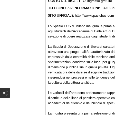
COSTO DEL BIGLIETTO:
ingresso gratuito
TELEFONO PER INFORMAZIONI:
+39 02 2
SITO UFFICIALE:
http://www.spaziohus.com
Lo Spazio HUS di Milano inaugura la prima e
agli studenti dell’Accademia di Belle Arti di 
selezione di opere realizzate dagli studenti 
La Scuola di Decorazione di Brera si caratter
attraverso una progettualità caratterizzata d
espressivi: dalla centralità delle tecniche ant
sperimentazioni condotte sulla luce, per giung
dimensione pubblica sia in quella privata. Og
verificata ora delle diverse discipline tradizio
inserendosi nei processi e nelle tendenze de
la cultura della pittura analitica.
Le variabili dell’arte sono perfettamente rappr
didattici e delle linee di pensiero operativo co
accademici del triennio e del biennio di speci
La mostra presenta una prima selezione di diec