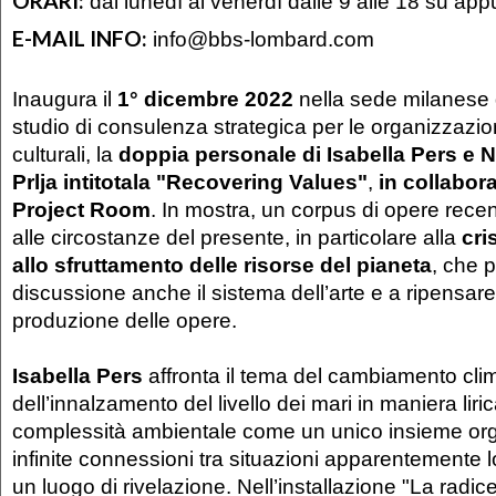
ORARI:
dal lunedì al venerdì dalle 9 alle 18 su a
E-MAIL INFO:
info@bbs-lombard.com
Inaugura il
1° dicembre 2022
nella sede milanese
studio di consulenza strategica per le organizzazion
culturali, la
doppia personale di Isabella Pers e 
Prlja
intitotala "Recovering Values"
,
in collabor
Project Room
. In mostra, un corpus di opere rece
alle circostanze del presente, in particolare alla
cri
allo sfruttamento delle risorse del pianeta
, che 
discussione anche il sistema dell’arte e a ripensare
produzione delle opere.
Isabella Pers
affronta il tema del cambiamento cli
dell’innalzamento del livello dei mari in maniera lir
complessità ambientale come un unico insieme orga
infinite connessioni tra situazioni apparentemente
un luogo di rivelazione. Nell’installazione "La radice