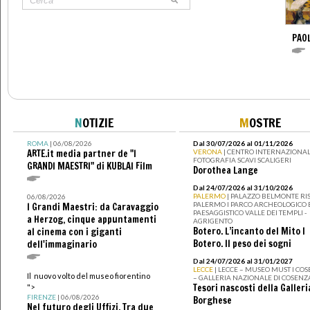
PAO
N
OTIZIE
M
OSTRE
ROMA
| 06/08/2026
Dal 30/07/2026 al 01/11/2026
ARTE.it media partner de "I
VERONA
| CENTRO INTERNAZIONAL
FOTOGRAFIA SCAVI SCALIGERI
GRANDI MAESTRI" di KUBLAI Film
Dorothea Lange
Dal 24/07/2026 al 31/10/2026
PALERMO
| PALAZZO BELMONTE RIS
06/08/2026
PALERMO I PARCO ARCHEOLOGICO 
I Grandi Maestri: da Caravaggio
PAESAGGISTICO VALLE DEI TEMPLI -
a Herzog, cinque appuntamenti
AGRIGENTO
Botero. L’incanto del Mito I
al cinema con i giganti
Botero. Il peso dei sogni
dell'immaginario
Dal 24/07/2026 al 31/01/2027
LECCE
| LECCE – MUSEO MUST I CO
Il nuovo volto del museo fiorentino
– GALLERIA NAZIONALE DI COSENZ
Tesori nascosti della Galleri
">
FIRENZE
| 06/08/2026
Borghese
Nel futuro degli Uffizi. Tra due