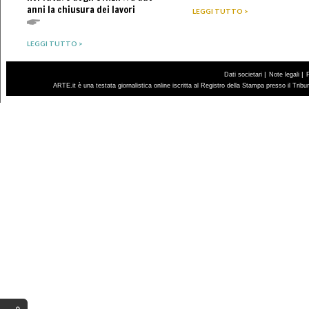
anni la chiusura dei lavori
LEGGI TUTTO >
LEGGI TUTTO >
|
|
Dati societari
Note legali
ARTE.it è una testata giornalistica online iscritta al Registro della Stampa presso il Trib