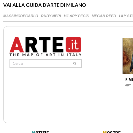
VAI ALLA GUIDA D'ARTE DI MILANO
·
·
·
·
MASSIMODECARLO
RUBY NERI
HILARY PECIS
MEGAN REED
LILY S
SIM
N
OTIZIE
M
OSTRE