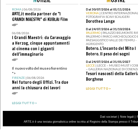
ROMA
| 06/08/2026
Dal 30/07/2026 al 01/11/2026
ARTE.it media partner de "I
VERONA
| CENTRO INTERNAZIONAL
FOTOGRAFIA SCAVI SCALIGERI
GRANDI MAESTRI" di KUBLAI Film
Dorothea Lange
Dal 24/07/2026 al 31/10/2026
PALERMO
| PALAZZO BELMONTE RIS
06/08/2026
PALERMO I PARCO ARCHEOLOGICO 
I Grandi Maestri: da Caravaggio
PAESAGGISTICO VALLE DEI TEMPLI -
a Herzog, cinque appuntamenti
AGRIGENTO
Botero. L’incanto del Mito I
al cinema con i giganti
Botero. Il peso dei sogni
dell'immaginario
Dal 24/07/2026 al 31/01/2027
LECCE
| LECCE – MUSEO MUST I CO
Il nuovo volto del museo fiorentino
– GALLERIA NAZIONALE DI COSENZ
Tesori nascosti della Galleri
">
FIRENZE
| 06/08/2026
Borghese
Nel futuro degli Uffizi. Tra due
anni la chiusura dei lavori
LEGGI TUTTO >
LEGGI TUTTO >
|
|
Dati societari
Note legali
ARTE.it è una testata giornalistica online iscritta al Registro della Stampa presso il Trib