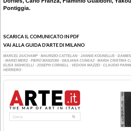
Dorfles, Carlo Franza, Flaminio Gualdoni, Yako
Pontiggia.
SCARICA IL COMUNICATO IN PDF
VAI ALLA GUIDA D'ARTE DI MILANO
·
·
·
MARCEL DUCHAMP
MAURIZIO CATTELAN
JANNIS KOUNELLIS
DAMIEN
·
·
·
·
MARIO MERZ
PIERO MANZONI
GIULIANA CUNEAZ
MARIA CRISTINA C
·
·
·
ELISA SIGHICELLI
JOSEPH CORNELL
VEDOVA MAZZEI
CLAUDIO PARMI
·
HERRERO