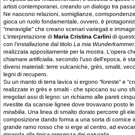
artisti contemporanei, creando un dialogo tra pass
Ne nascono relazioni, somiglianze, corrispondenze 
gioca un ruolo fondamentale, ovvero, è protagonist
“meraviglie” che creano scenari variegati e immagin
L’interpretazione di
Maria Cristina Carlini
di quest
con l’installazione dal titolo
La mia Wunderkammer
realizzata appositamente per la mostra. L’opera c
chiamare
artificialia
, secondo l’uso dell’epoca, è st
diversi materiali: terre vulcaniche, grès, smalti, vec
legni di recupero.
Su un manto di terra lavica si ergono “foreste” e “cra
realizzate in grès e smalti - che spiccano su uno 
irregolari assi di legno: un richiamo alle pareti ci
rivestite da scansie lignee dove trovavano posto le
mirabilia
. Una linea di smalto dorato percorre gli el
composizione dando forma a una sorta di cornice in 
grande ramo rosso che si erge al centro, ad evocare 
rimanda alla tipica presenza dei
naturalia.