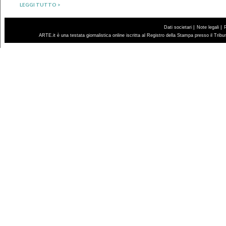
LEGGI TUTTO >
|
|
Dati societari
Note legali
ARTE.it è una testata giornalistica online iscritta al Registro della Stampa presso il Trib