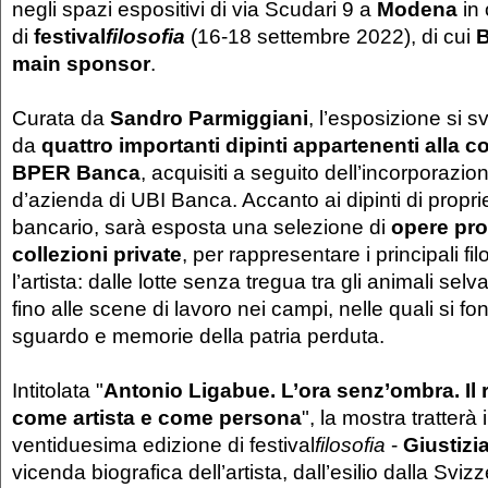
negli spazi espositivi di via Scudari 9 a
Modena
in
di
festival
filosofia
(16-18 settembre 2022), di cui
main sponsor
.
Curata da
Sandro Parmiggiani
, l’esposizione si s
da
quattro importanti dipinti appartenenti alla co
BPER Banca
, acquisiti a seguito dell’incorporazi
d’azienda di UBI Banca. Accanto ai dipinti di propriet
bancario, sarà esposta una selezione di
opere pro
collezioni private
, per rappresentare i principali fil
l’artista: dalle lotte senza tregua tra gli animali selvag
fino alle scene di lavoro nei campi, nelle quali si fo
sguardo e memorie della patria perduta.
Intitolata "
Antonio Ligabue. L’ora senz’ombra. Il
come artista e come persona
", la mostra tratterà 
ventiduesima edizione di festival
filosofia
-
Giustizi
vicenda biografica dell’artista, dall’esilio dalla Svizz