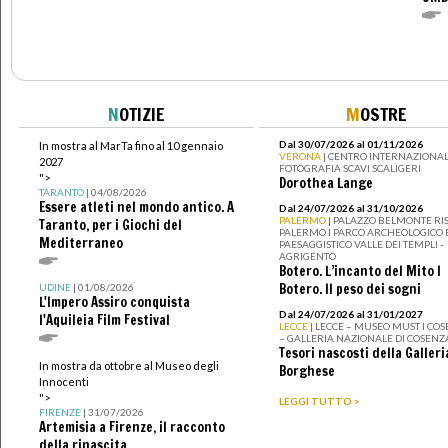
N
OTIZIE
M
OSTRE
Dal 30/07/2026 al 01/11/2026
In mostra al MarTa fino al 10 gennaio
VERONA
| CENTRO INTERNAZIONAL
2027
FOTOGRAFIA SCAVI SCALIGERI
">
Dorothea Lange
TARANTO
| 04/08/2026
Essere atleti nel mondo antico. A
Dal 24/07/2026 al 31/10/2026
PALERMO
| PALAZZO BELMONTE RIS
Taranto, per i Giochi del
PALERMO I PARCO ARCHEOLOGICO 
Mediterraneo
PAESAGGISTICO VALLE DEI TEMPLI -
AGRIGENTO
Botero. L’incanto del Mito I
Botero. Il peso dei sogni
UDINE
| 01/08/2026
L'Impero Assiro conquista
Dal 24/07/2026 al 31/01/2027
l'Aquileia Film Festival
LECCE
| LECCE – MUSEO MUST I CO
– GALLERIA NAZIONALE DI COSENZ
Tesori nascosti della Galleri
In mostra da ottobre al Museo degli
Borghese
Innocenti
">
LEGGI TUTTO >
FIRENZE
| 31/07/2026
Artemisia a Firenze, il racconto
della rinascita