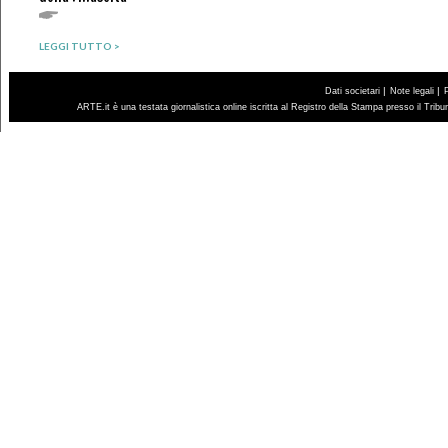
LEGGI TUTTO >
|
|
Dati societari
Note legali
ARTE.it è una testata giornalistica online iscritta al Registro della Stampa presso il Trib