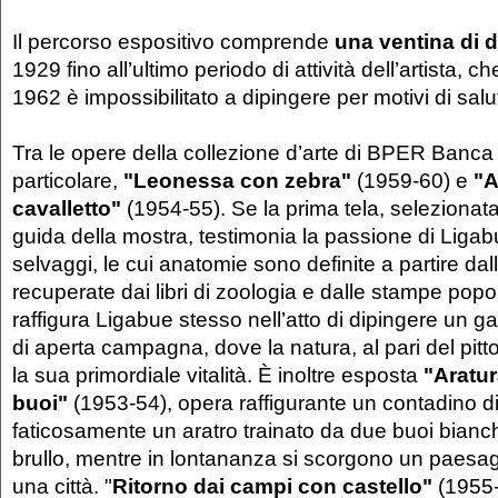
Il percorso espositivo comprende
una ventina di d
1929 fino all’ultimo periodo di attività dell’artista,
1962 è impossibilitato a dipingere per motivi di salu
Tra le opere della collezione d’arte di BPER Banca 
particolare,
"Leonessa con zebra"
(1959-60) e
"A
cavalletto"
(1954-55). Se la prima tela, selezion
guida della mostra, testimonia la passione di Ligabu
selvaggi, le cui anatomie sono definite a partire da
recuperate dai libri di zoologia e dalle stampe popo
raffigura Ligabue stesso nell’atto di dipingere un ga
di aperta campagna, dove la natura, al pari del pittore
la sua primordiale vitalità. È inoltre esposta
"Aratu
buoi"
(1953-54), opera raffigurante un contadino d
faticosamente un aratro trainato da due buoi bianch
brullo, mentre in lontananza si scorgono un paesa
una città. "
Ritorno dai campi con castello"
(1955-5