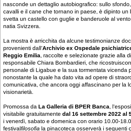
nasconde un dettaglio autobiografico: sullo sfondo, o
cavalli e il cane che tornano in paese, è dipinto un 
svetta un castello con guglie e banderuole al vento,
natia Svizzera.
La mostra è arricchita da alcune testimonianze do
provenienti dall’
Archivio ex Ospedale psichiatric
Reggio Emilia
, raccolte e selezionate grazie alla di
responsabile Chiara Bombardieri, che ricostruiscono
personale di Ligabue e la sua tormentata vicenda ps
nonostante la quale ha dato vita ad opere di straord
comunicativa, che ancora oggi affascinano per la 
visionarietà.
Promossa da
La Galleria di BPER Banca
, l’espo
visitabile gratuitamente
dal 16 settembre 2022 al 
i venerdì, sabato e domenica con orario 10.00-18.0
festival
filosofia
la pinacoteca osserverà i seguenti o