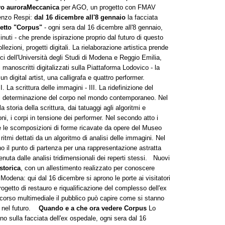
ivo auroraMeccanica
per AGO, un progetto con FMAV
renzo Respi:
dal 16 dicembre all'8 gennaio
la facciata
etto "Corpus"
- ogni sera dal 16 dicembre all'8 gennaio,
inuti - che prende ispirazione proprio dal futuro di questo
ollezioni, progetti digitali. La rielaborazione artistica prende
ci dell'Università degli Studi di Modena e Reggio Emilia,
 manoscritti digitalizzati sulla Piattaforma Lodovico - la
 un digital artist, una calligrafa e quattro performer.
I. La scrittura delle immagini - III. La ridefinizione del
di determinazione del corpo nel mondo contemporaneo. Nel
la storia della scrittura, dai tatuaggi agli algoritmi e
ni, i corpi in tensione dei performer. Nel secondo atto i
o e le scomposizioni di forme ricavate da opere del Museo
ritmi dettati da un algoritmo di analisi delle immagini. Nel
no il punto di partenza per una rappresentazione astratta
enuta dalle analisi tridimensionali dei reperti stessi. Nuovi
storica
, con un allestimento realizzato per conoscere
i Modena: qui dal 16 dicembre si aprono le porte ai visitatori
rogetto di restauro e riqualificazione del complesso dell'ex
corso multimediale il pubblico può capire come si stanno
o nel futuro.
Quando e a che ora vedere Corpus
Lo
no sulla facciata dell'ex ospedale, ogni sera dal 16