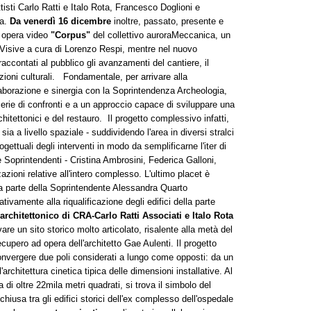
isti Carlo Ratti e Italo Rota, Francesco Doglioni e
ca.
Da venerdì 16 dicembre
inoltre, passato, presente e
 opera video
"Corpus"
del collettivo auroraMeccanica, un
isive a cura di Lorenzo Respi, mentre nel nuovo
accontati al pubblico gli avanzamenti del cantiere, il
nzioni culturali. Fondamentale, per arrivare alla
llaborazione e sinergia con la Soprintendenza Archeologia,
serie di confronti e a un approccio capace di sviluppare una
hitettonici e del restauro. Il progetto complessivo infatti,
ia a livello spaziale - suddividendo l'area in diversi stralci
gettuali degli interventi in modo da semplificarne l'iter di
Soprintendenti - Cristina Ambrosini, Federica Galloni,
zioni relative all'intero complesso. L'ultimo placet è
da parte della Soprintendente Alessandra Quarto
ativamente alla riqualificazione degli edifici della parte
 architettonico di CRA-Carlo Ratti Associati e Italo Rota
vare un sito storico molto articolato, risalente alla metà del
ecupero ad opera dell'architetto Gae Aulenti. Il progetto
nvergere due poli considerati a lungo come opposti: da un
l'architettura cinetica tipica delle dimensioni installative. Al
 di oltre 22mila metri quadrati, si trova il simbolo del
cchiusa tra gli edifici storici dell'ex complesso dell'ospedale