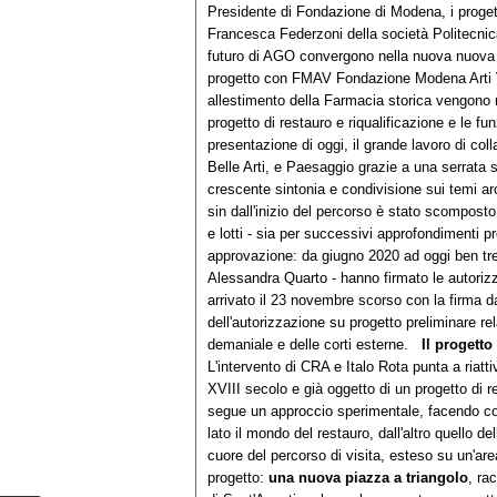
Presidente di Fondazione di Modena, i progett
Francesca Federzoni della società Politecni
futuro di AGO convergono nella nuova nuova
progetto con FMAV Fondazione Modena Arti V
allestimento della Farmacia storica vengono r
progetto di restauro e riqualificazione e le fu
presentazione di oggi, il grande lavoro di co
Belle Arti, e Paesaggio grazie a una serrata 
crescente sintonia e condivisione sui temi arc
sin dall'inizio del percorso è stato scomposto s
e lotti - sia per successivi approfondimenti pro
approvazione: da giugno 2020 ad oggi ben tre 
Alessandra Quarto - hanno firmato le autorizza
arrivato il 23 novembre scorso con la firma 
dell'autorizzazione su progetto preliminare rel
demaniale e delle corti esterne.
Il progetto
L'intervento di CRA e Italo Rota punta a riatti
XVIII secolo e già oggetto di un progetto di r
segue un approccio sperimentale, facendo co
lato il mondo del restauro, dall'altro quello del
cuore del percorso di visita, esteso su un'area
progetto:
una nuova piazza a triangolo
, ra