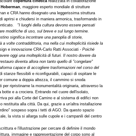
tacolare
copertura cinetica
realizzata in collaborazione
ck Hoberman
, maggiore esperto mondiale di strutture
man e CRA hanno disegnato una leggerissima struttura
i aprirsi e chiudersi in maniera armonica, trasformando in
menticato.
"I luoghi della cultura devono essere pensati
are modifiche di uso, sul breve e sul lungo termine.
tino significa incontrare una panoplia di storie,
à a volte contraddittoria, ma nella cui molteplicità risiede la
esign e innovazione CRA-Carlo Ratti Associati -
Poiché
ere oggi una molteplicità di futuri. Il nostro dovere da
 restauro diventa allora non tanto quello di "congelare"
attaforma capace di accogliere trasformazioni nel corso del
 stanze flessibili e riconfigurabili, capaci di ospitare le
oyer comune a doppia altezza, il cammino si snoda
ati per ripristinarne la monumentalità originaria, attraverso la
a botte e a crociera. Entrando nel cuore dell'isolato,
riva poi alla Corte del Camino e al sistema di edifici non
estituita alla città. Da qui, grazie a un'altra installazione
iardino" sospeso sopra i tetti di AGO. Da questo spazio
ale, la vista si allarga sulle cupole e i campanili del centro
crittura e l'illustrazione per cercare di definire il mondo
ittura, immagine e rappresentazione del corpo sono al