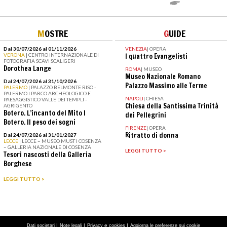
M
OSTRE
G
UIDE
Dal 30/07/2026 al 01/11/2026
VENEZIA
|
OPERA
VERONA
| CENTRO INTERNAZIONALE DI
I quattro Evangelisti
FOTOGRAFIA SCAVI SCALIGERI
Dorothea Lange
ROMA
|
MUSEO
Museo Nazionale Romano
Dal 24/07/2026 al 31/10/2026
Palazzo Massimo alle Terme
PALERMO
| PALAZZO BELMONTE RISO -
PALERMO I PARCO ARCHEOLOGICO E
NAPOLI
|
CHIESA
PAESAGGISTICO VALLE DEI TEMPLI -
Chiesa della Santissima Trinità
AGRIGENTO
Botero. L’incanto del Mito I
dei Pellegrini
Botero. Il peso dei sogni
FIRENZE
|
OPERA
Ritratto di donna
Dal 24/07/2026 al 31/01/2027
LECCE
| LECCE – MUSEO MUST I COSENZA
– GALLERIA NAZIONALE DI COSENZA
LEGGI TUTTO >
Tesori nascosti della Galleria
Borghese
LEGGI TUTTO >
|
|
e
|
Dati societari
Note legali
Privacy
cookies
Aggiorna le preferenze sui cookie