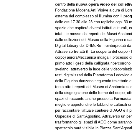
centro della
nuova opera video del collett
Fondazione Modena Arti Visive a cura di Lo
esterna del complesso si illumina con il
prog
dalle ore 17.30 alle 23 con repliche ogni 30 m
spazio che ospiterà diversi istituti culturali, c
infatti le mosse dai reperti dei Musei Anatomi
dalle collezioni del Museo della Figurina e dai
Digital Library del DHMoRe - reinterpretati da
Attraverso tre atti (I. La scoperta del corpo - I
corpo) auroraMeccanica indaga il processo 
primo atto i gesti della calligrafa ripercorrono 
svelano, attraverso la luce delle videoproiezio
testi digitalizzati della Piattaforma Lodovic
della Figurina danzano seguendo traiettorie e 
terzo atto i reperti del Museo di Anatomia so
della disgregazione delle forme del corpo, ott
spazi di racconto anche presso la
Farmacia 
meglio e approfondire le fabbriche culturali d
per raccontare l'attuale cantiere di AGO e il p
Ospedale di Sant'Agostino. Attraverso un per
trasformando gli spazi di AGO come sarann
spettacolo sarà visibile in Piazza Sant'Agosti