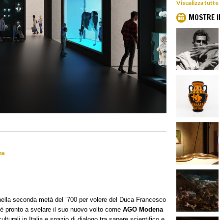
Visualizza tutt
MOSTRE I
na
ella seconda metà del ‘700 per volere del Duca Francesco
o è pronto a svelare il suo nuovo volto come
AGO Modena
culturali in Italia e spazio di dialogo tra sapere scientifico e