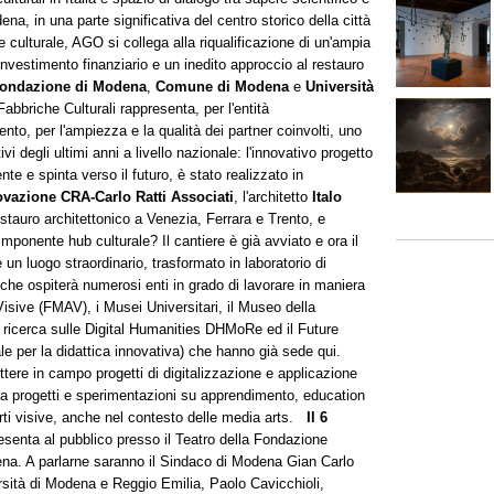
a, in una parte significativa del centro storico della città
e culturale, AGO si collega alla riqualificazione di un'ampia
investimento finanziario e un inedito approccio al restauro
ondazione di Modena
,
Comune di Modena
e
Università
briche Culturali rappresenta, per l'entità
vento, per l'ampiezza e la qualità dei partner coinvolti, uno
tivi degli ultimi anni a livello nazionale: l'innovativo progetto
ente e spinta verso il futuro, è stato realizzato in
ovazione CRA-Carlo Ratti Associati
, l'architetto
Italo
estauro architettonico a Venezia, Ferrara e Trento, e
onente hub culturale? Il cantiere è già avviato e ora il
un luogo straordinario, trasformato in laboratorio di
 che ospiterà numerosi enti in grado di lavorare in maniera
Visive (FMAV), i Musei Universitari, il Museo della
di ricerca sulle Digital Humanities DHMoRe ed il Future
 per la didattica innovativa) che hanno già sede qui.
ttere in campo progetti di digitalizzazione e applicazione
le, a progetti e sperimentazioni su apprendimento, education
arti visive, anche nel contesto delle media arts.
Il 6
esenta al pubblico presso il Teatro della Fondazione
ena. A parlarne saranno il Sindaco di Modena Gian Carlo
rsità di Modena e Reggio Emilia, Paolo Cavicchioli,