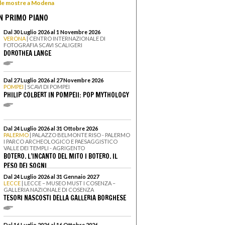
e le mostre a Modena
N PRIMO PIANO
Dal 30 Luglio 2026 al 1 Novembre 2026
VERONA
| CENTRO INTERNAZIONALE DI
FOTOGRAFIA SCAVI SCALIGERI
DOROTHEA LANGE
Dal 27 Luglio 2026 al 27 Novembre 2026
POMPEI
| SCAVI DI POMPEI
PHILIP COLBERT IN POMPEII: POP MYTHOLOGY
Dal 24 Luglio 2026 al 31 Ottobre 2026
PALERMO
| PALAZZO BELMONTE RISO - PALERMO
I PARCO ARCHEOLOGICO E PAESAGGISTICO
VALLE DEI TEMPLI - AGRIGENTO
BOTERO. L’INCANTO DEL MITO I BOTERO. IL
PESO DEI SOGNI
Dal 24 Luglio 2026 al 31 Gennaio 2027
LECCE
| LECCE – MUSEO MUST I COSENZA –
GALLERIA NAZIONALE DI COSENZA
TESORI NASCOSTI DELLA GALLERIA BORGHESE
Dal 16 Luglio 2026 al 16 Ottobre 2026