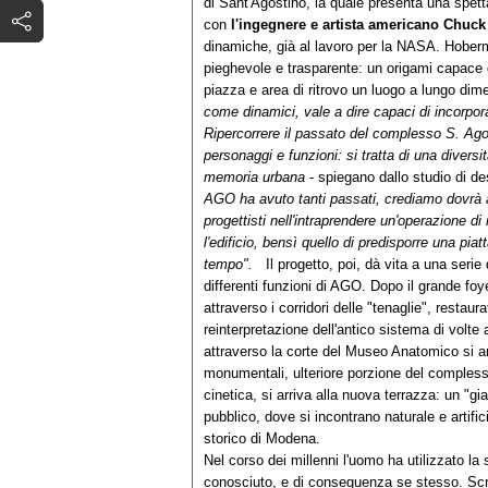
di Sant'Agostino, la quale presenta una spet
con
l'ingegnere e artista americano Chu
dinamiche, già al lavoro per la NASA. Hober
pieghevole e trasparente: un origami capace d
piazza e area di ritrovo un luogo a lungo di
come dinamici, vale a dire capaci di incorpor
Ripercorrere il passato del complesso S. Agos
personaggi e funzioni: si tratta di una diversit
memoria urbana
- spiegano dallo studio di d
AGO ha avuto tanti passati, crediamo dovrà av
progettisti nell'intraprendere un'operazione di
l'edificio, bensì quello di predisporre una pi
tempo".
Il progetto, poi, dà vita a una serie di
differenti funzioni di AGO. Dopo il grande f
attraverso i corridori delle "tenaglie", restaur
reinterpretazione dell'antico sistema di volte 
attraverso la corte del Museo Anatomico si ar
monumentali, ulteriore porzione del complesso r
cinetica, si arriva alla nuova terrazza: un "g
pubblico, dove si incontrano naturale e artifici
storico di Modena.
Nel corso dei millenni l'uomo ha utilizzato la s
conosciuto, e di conseguenza se stesso. Scr