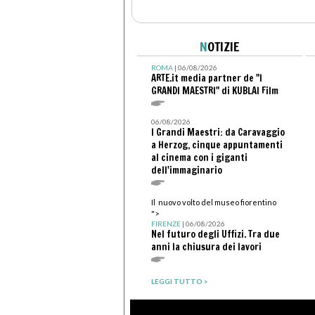
N
OTIZIE
ROMA
| 06/08/2026
ARTE.it media partner de "I
GRANDI MAESTRI" di KUBLAI Film
06/08/2026
I Grandi Maestri: da Caravaggio
a Herzog, cinque appuntamenti
al cinema con i giganti
dell'immaginario
Il nuovo volto del museo fiorentino
">
FIRENZE
| 06/08/2026
Nel futuro degli Uffizi. Tra due
anni la chiusura dei lavori
LEGGI TUTTO >