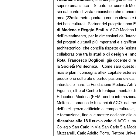
sapere umanistico. Situato nel cuore di Moden
sia dal punto di vista urbanistico che storico 
area (22mila metri quadrati) con un rilevante 
dei beni culturali. Partner del progetto sono
F
di Modena e Reggio Emilia
. AGO Modena Fab
dell'investimento, per le dimensioni dell'inter
dei progetti culturali più importanti e significa
architettonico, che concilia rispetto dell'esist
collaborazione tra lo
studio di design e inn
Rota
,
Francesco Doglioni
, già docente di r
la
Società Politecnica
. Come sarà questo imp
masterplan riconsegna all'ex capitale estense 
produzione culturale e partecipazione civica,
interdisciplinare: la Fondazione Modena Arti 
Figurina, oltre al Centro Interdipartimentale 
Education Modena (FEM, centro internazionale
Molteplici saranno le funzioni di AGO: dal me
dell'intelligenza artificiale al campo cultura
e formazione, fino alle mostre dedicate alle 
dicembre alle 18
il nuovo volto di AGO si pr
Collegio San Carlo in Via San Carlo 5 a Mod
Muzzarelli, Carlo Adolfo Porro, Rettore Unive