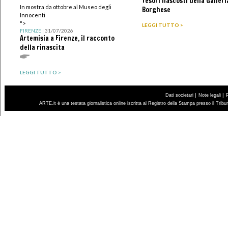
Tesori nascosti della Galleri
In mostra da ottobre al Museo degli
Borghese
Innocenti
">
LEGGI TUTTO >
FIRENZE
| 31/07/2026
Artemisia a Firenze, il racconto
della rinascita
LEGGI TUTTO >
|
|
Dati societari
Note legali
ARTE.it è una testata giornalistica online iscritta al Registro della Stampa presso il Trib