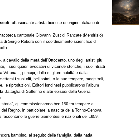
ssoli
, affascinante artista ticinese di origine, italiano di
nacoteca cantonale Giovanni Züst di Rancate (Mendrisio)
ra di Sergio Rebora con il coordinamento scientifico di
illa.
 a cavallo della metà dell’Ottocento, uno degli artisti più
, i suoi quadri evocativi di vicende storiche, i suoi ritratti
Vittoria –, principi, dalla migliore nobiltà e dalla
ttersi i suoi olii, bellissimi, o le sue tempere, magistrali,
, le riproduzioni. Editori londinesi pubblicarono l’album
a Battaglia di Solferino e altri episodi della Guerra
).
di storia”, gli commissionarono ben 150 tra tempere e
 del Regno, in particolare la nascita della Torino-Genova,
 raccontano le guerre piemontesi e nazionali del 1859,
ancora bambino, al seguito della famiglia, dalla natia