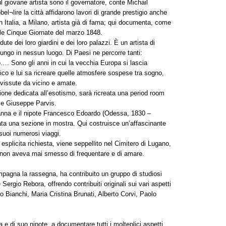
 giovane artista sono il governatore, conte Michail
l¬lire la città affidarono lavori di grande prestigio anche
n Italia, a Milano, artista già di fama; qui documenta, come
elle Cinque Giornate del marzo 1848.
te dei loro giardini e dei loro palazzi. È un artista di
ungo in nessun luogo. Di Paesi ne percorre tanti:
…. Sono gli anni in cui la vecchia Europa si lascia
tico e lui sa ricreare quelle atmosfere sospese tra sogno,
 vissute da vicino e amate.
zione dedicata all’esotismo, sarà ricreata una period room
ese Giuseppe Parvis.
vanna e il nipote Francesco Edoardo (Odessa, 1830 –
cata una sezione in mostra. Qui costruisce un’affascinante
 suoi numerosi viaggi.
splicita richiesta, viene seppellito nel Cimitero di Lugano,
, non aveva mai smesso di frequentare e di amare.
mpagna la rassegna, ha contribuito un gruppo di studiosi
e Sergio Rebora, offrendo contribuiti originali sui vari aspetti
o Bianchi, Maria Cristina Brunati, Alberto Corvi, Paolo
a e di suo nipote, a documentare tutti i molteplici aspetti