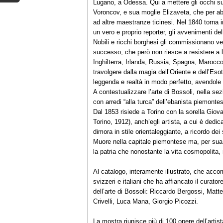
Lugano, a Odessa. Qui a mettere gli occhi sul
Voroncov, e sua moglie Elizaveta, che per abbe
ad altre maestranze ticinesi. Nel 1840 torna i
un vero e proprio reporter, gli avvenimenti d
Nobili e ricchi borghesi gli commissionano vedu
successo, che però non riesce a resistere a l
Inghilterra, Irlanda, Russia, Spagna, Marocco
travolgere dalla magia dell’Oriente e dell’Eso
leggenda e realtà in modo perfetto, avendole
A contestualizzare l’arte di Bossoli, nella se
con arredi “alla turca” dell’ebanista piemont
Dal 1853 risiede a Torino con la sorella Gio
Torino, 1912), anch’egli artista, a cui è dedi
dimora in stile orientaleggiante, a ricordo dei
Muore nella capitale piemontese ma, per sua e
la patria che nonostante la vita cosmopolita
Al catalogo, interamente illustrato, che acco
svizzeri e italiani che ha affiancato il curator
dell’arte di Bossoli: Riccardo Bergossi, Matte
Crivelli, Luca Mana, Giorgio Picozzi.
La mostra riunisce più di 100 opere dell’artist