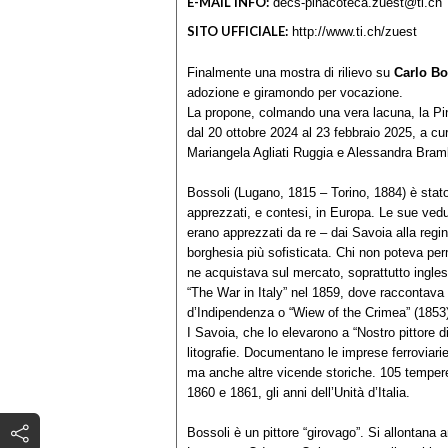
E-MAIL INFO:
decs-pinacoteca.zuest@ti.ch
SITO UFFICIALE:
http://www.ti.ch/zuest
Finalmente una mostra di rilievo su
Carlo Bo
adozione e giramondo per vocazione.
La propone, colmando una vera lacuna, la Pi
dal 20 ottobre 2024 al 23 febbraio 2025, a cu
Mariangela Agliati Ruggia e Alessandra Bramb
Bossoli (Lugano, 1815 – Torino, 1884) è stato,
apprezzati, e contesi, in Europa. Le sue vedute
erano apprezzati da re – dai Savoia alla regina 
borghesia più sofisticata. Chi non poteva perme
ne acquistava sul mercato, soprattutto inglese
“The War in Italy” nel 1859, dove raccontava l
d’Indipendenza o “Wiew of the Crimea” (1853
I Savoia, che lo elevarono a “Nostro pittore 
litografie. Documentano le imprese ferroviarie
ma anche altre vicende storiche. 105 tempere
1860 e 1861, gli anni dell’Unità d’Italia.
Bossoli è un pittore “girovago”. Si allontana 