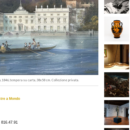
o, 1846, tempera su carta, 38x58 cm. Collezione privata.
ostre a Mondo
 816.47.91