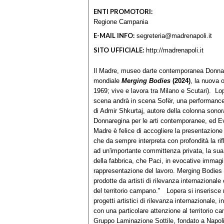
ENTI PROMOTORI:
Regione Campania
E-MAIL INFO:
segreteria@madrenapoli.it
SITO UFFICIALE:
http://madrenapoli.it
Il Madre, museo darte contemporanea Donnare
mondiale
Merging Bodies
(2024)
, la nuova 
1969; vive e lavora tra Milano e Scutari). L
scena andrà in scena Sofër, una performan
di Admir Shkurtaj, autore della colonna son
Donnaregina per le arti contemporanee, ed Ev
Madre è felice di accogliere la presentazione 
che da sempre interpreta con profondità la ri
ad un'importante committenza privata, la sua
della fabbrica, che Paci, in evocative immag
rappresentazione del lavoro. Merging Bodies 
prodotte da artisti di rilevanza internazional
del territorio campano." Lopera si inserisc
progetti artistici di rilevanza internazionale,
con una particolare attenzione al territorio
Gruppo Laminazione Sottile, fondato a Napoli