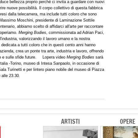
roduce bellezza proprio perché ci invita a guardare con nuovi
e nuove possibilità. Il corpo collettivo di questa fabbrica
ipresi dalla telecamera, ma include tutti coloro che sono
 Massimo Moschini, presidente di Laminazione Sottile
ntenario, abbiamo scelto di affidarci all'arte per raccontare
ui operiamo.
Merging Bodies
, commissionata ad Adrian Paci,
l'industria, valorizzando il lavoro umano e la nostra
 dedicata a tutti coloro che in questi cento anni hanno
'azienda, crea un ponte tra arte, industria e lavoro, offrendo
 e sulle sfide future. Lopera video
Merging Bodies
sarà
Italia -Torino, museo di Intesa Sanpaolo, in occasione di
ala Turinetti e per lintero piano nobile del museo di Piazza
 alle 23.30.
ARTISTI
OPERE