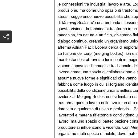
le connessioni tra industria, lavoro e arte. L
produzione, ma come uno spazio di trasformazi
stessi, suggerendo nuove possibilità che super
di
Merging Bodies
c'è una profonda riflessione
questa visione, la fabbrica si trasforma in un
macchina, tra natura e artificio, diventano flu
dialogo continuo, creando un organismo unic
afferma Adrian Paci: Lopera cerca di esplor
La fusione dei corpi (merging bodies) non è so
manifestandosi attraverso lunione di immagi
visione capovolge l'immagine tradizionale de
invece come uno spazio di collaborazione e r
assume nuove forme e significati che vanno olt
fabbrica come luogo in cui si forgiano identità
possibilità della condizione umana nellera c
evidenzia: Merging Bodies non si limita a oss
trasforma questo lavoro collettivo in un atto
dare vita a qualcosa di unico e profondo. Per
lavoratori e materia riflettono e condividono
lavoro, ma uno spazio di partecipazione cons
produttore si influenzano a vicenda. Con
Mer
organismo multi specie e mobile, dove materia