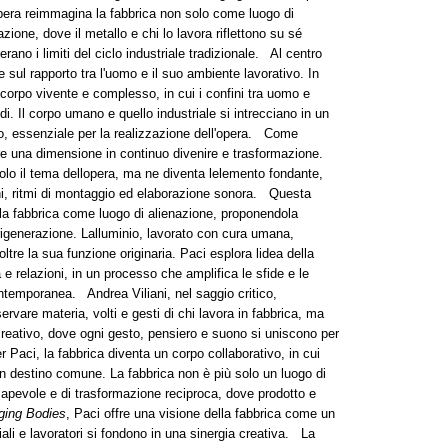
opera reimmagina la fabbrica non solo come luogo di
one, dove il metallo e chi lo lavora riflettono su sé
ano i limiti del ciclo industriale tradizionale. Al centro
 sul rapporto tra l'uomo e il suo ambiente lavorativo. In
 corpo vivente e complesso, in cui i confini tra uomo e
idi. Il corpo umano e quello industriale si intrecciano in un
o, essenziale per la realizzazione dell'opera. Come
are una dimensione in continuo divenire e trasformazione.
lo il tema dellopera, ma ne diventa lelemento fondante,
ni, ritmi di montaggio ed elaborazione sonora. Questa
lla fabbrica come luogo di alienazione, proponendola
igenerazione. Lalluminio, lavorato con cura umana,
re la sua funzione originaria. Paci esplora lidea della
 e relazioni, in un processo che amplifica le sfide e le
ontemporanea. Andrea Viliani, nel saggio critico,
ervare materia, volti e gesti di chi lavora in fabbrica, ma
 creativo, dove ogni gesto, pensiero e suono si uniscono per
 Paci, la fabbrica diventa un corpo collaborativo, in cui
 un destino comune. La fabbrica non è più solo un luogo di
apevole e di trasformazione reciproca, dove prodotto e
ging Bodies
, Paci offre una visione della fabbrica come un
li e lavoratori si fondono in una sinergia creativa. La