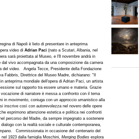
gina di Napoli è lieto di presentare in anteprima
opera video di
Adrian Paci
(nato a Scutari, Albania, nel
opera sarà proiettata al Museo, e l'8 novembre andrà in
ce dal vivo accompagnata da una composizione da camera
ora del video. Angela Tecce, Presidente della Fondazione
a Fabbris, Direttrice del Museo Madre, dichiarano: "Il
in anteprima mondiale dell'opera di Adrian Paci, un artista
flessione sul rapporto tra essere umano e materia. Grazie
 vocazione di narratore è messa a confronto con il tema
ini in movimento, coniuga con un approccio umanistico alla
si inscrive così con autorevolezza nel novero delle opere
e che esprimono attenzione estetica e politica nei confronti
e nel percorso del Madre, da sempre impegnato a sostenere
 in dialogo con la realtà sociale e culturale contemporanea,
 campano. Commissionata in occasione del centenario del
 nel 1923 dalla famiglia Moschini,
Merging Bodies
esplora