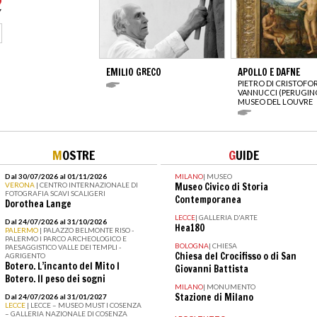
EMILIO GRECO
APOLLO E DAFNE
PIETRO DI CRISTOFO
VANNUCCI (PERUGIN
MUSEO DEL LOUVRE
M
OSTRE
G
UIDE
Dal 30/07/2026 al 01/11/2026
MILANO
|
MUSEO
VERONA
| CENTRO INTERNAZIONALE DI
Museo Civico di Storia
FOTOGRAFIA SCAVI SCALIGERI
Contemporanea
Dorothea Lange
LECCE
|
GALLERIA D'ARTE
Dal 24/07/2026 al 31/10/2026
Hea180
PALERMO
| PALAZZO BELMONTE RISO -
PALERMO I PARCO ARCHEOLOGICO E
BOLOGNA
|
CHIESA
PAESAGGISTICO VALLE DEI TEMPLI -
Chiesa del Crocifisso o di San
AGRIGENTO
Botero. L’incanto del Mito I
Giovanni Battista
Botero. Il peso dei sogni
MILANO
|
MONUMENTO
Stazione di Milano
Dal 24/07/2026 al 31/01/2027
LECCE
| LECCE – MUSEO MUST I COSENZA
– GALLERIA NAZIONALE DI COSENZA