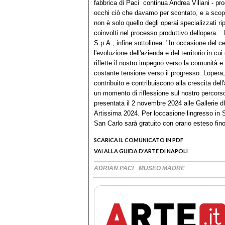
fabbrica di Paci  continua Andrea Viliani - p
occhi ciò che davamo per scontato, e a scoprir
non è solo quello degli operai specializzati r
coinvolti nel processo produttivo dellopera.
S.p.A., infine sottolinea: "In occasione del ce
l'evoluzione dell'azienda e del territorio in c
riflette il nostro impegno verso la comunità e 
costante tensione verso il progresso. Lopera,
contribuito e contribuiscono alla crescita dell
un momento di riflessione sul nostro percorso
presentata il 2 novembre 2024 alle Gallerie d
Artissima 2024. Per loccasione lingresso in S
San Carlo sarà gratuito con orario esteso fino
SCARICA IL COMUNICATO IN PDF
VAI ALLA GUIDA D'ARTE DI NAPOLI
·
ADRIAN PACI
MUSEO MADRE