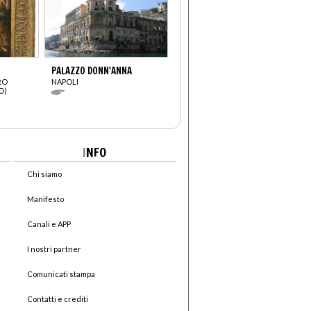
PALAZZO DONN'ANNA
RO
NAPOLI
O)
I
NFO
Chi siamo
Manifesto
Canali e APP
I nostri partner
Comunicati stampa
Contatti e crediti