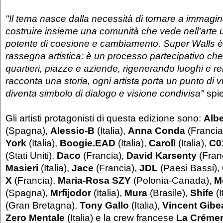
"Il tema nasce dalla necessità di tornare a immagin
costruire insieme una comunità che vede nell’arte
potente di coesione e cambiamento. Super Walls è 
rassegna artistica: è un processo partecipativo che
quartieri, piazze e aziende, rigenerando luoghi e r
racconta una storia, ogni artista porta un punto di v
diventa simbolo di dialogo e visione condivisa"
spie
Gli artisti protagonisti di questa edizione sono:
Alb
(Spagna),
Alessio-B
(Italia),
Anna Conda
(Francia
York
(Italia),
Boogie.EAD
(Italia),
Carolì
(Italia),
C0
(Stati Uniti),
Daco
(Francia),
David Karsenty
(Fran
Masieri
(Italia),
Jace
(Francia),
JDL
(Paesi Bassi),
X
(Francia),
Maria-Rosa SZY
(Polonia-Canada),
M
(Spagna),
Mrfijodor
(Italia),
Mura
(Brasile),
Shife
(I
(Gran Bretagna),
Tony Gallo
(Italia),
Vincent Gibe
Zero Mentale
(Italia) e la crew francese
La Crémer