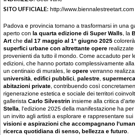
SITO UFFICIALE:
http://www.biennalestreetart.com
Padova e provincia tornano a trasformarsi in una gal
aperto con
la quarta edizione di Super Walls
, la
B
Art
che
dal 17 maggio al 1° giugno 2025
colorer
superfici urbane con altrettante opere
realizzat
provenienti da tutto il mondo. Come accaduto per l
edizioni, che hanno portato complessivamente alla 
un centinaio di murales, le
opere
verranno realizz
università
,
edifici pubblici
,
palestre
,
supermerca
abitazioni private
, contribuendo così concretamen
rigenerazione estetica e sociale dei territori coinvolt
gallerista
Carlo Silvestrin
insieme alla critica d’art
Stella
, l’edizione 2025 della manifestazione ha pe
un invito agli artisti a esplorare e rappresentare su
visioni e aspirazioni che accompagnano l’umani
ricerca quotidiana di senso, bellezza e futuro
.