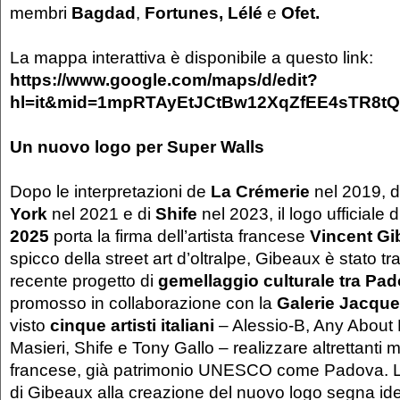
membri
Bagdad
,
Fortunes, Lélé
e
Ofet.
La mappa interattiva è disponibile a questo link:
https://www.google.com/maps/d/edit?
hl=it&mid=1mpRTAyEtJCtBw12XqZfEE4sTR8tQ
Un nuovo logo per Super Walls
Dopo le interpretazioni de
La Crémerie
nel 2019, d
York
nel 2021 e di
Shife
nel 2023, il logo ufficiale 
2025
porta la firma dell’artista francese
Vincent G
spicco della street art d’oltralpe, Gibeaux è stato tra
recente progetto di
gemellaggio culturale tra Pa
promosso in collaborazione con la
Galerie Jacqu
visto
cinque artisti italiani
– Alessio-B, Any About 
Masieri, Shife e Tony Gallo – realizzare altrettanti m
francese, già patrimonio UNESCO come Padova. L
di Gibeaux alla creazione del nuovo logo segna ide