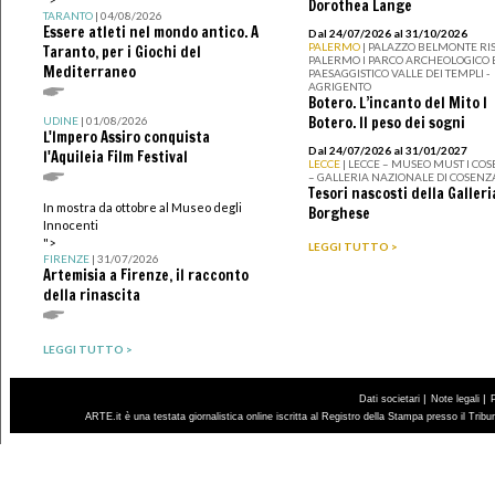
Dorothea Lange
TARANTO
| 04/08/2026
Essere atleti nel mondo antico. A
Dal 24/07/2026 al 31/10/2026
PALERMO
| PALAZZO BELMONTE RIS
Taranto, per i Giochi del
PALERMO I PARCO ARCHEOLOGICO 
Mediterraneo
PAESAGGISTICO VALLE DEI TEMPLI -
AGRIGENTO
Botero. L’incanto del Mito I
Botero. Il peso dei sogni
UDINE
| 01/08/2026
L'Impero Assiro conquista
Dal 24/07/2026 al 31/01/2027
l'Aquileia Film Festival
LECCE
| LECCE – MUSEO MUST I CO
– GALLERIA NAZIONALE DI COSENZ
Tesori nascosti della Galleri
In mostra da ottobre al Museo degli
Borghese
Innocenti
">
LEGGI TUTTO >
FIRENZE
| 31/07/2026
Artemisia a Firenze, il racconto
della rinascita
LEGGI TUTTO >
|
|
Dati societari
Note legali
ARTE.it è una testata giornalistica online iscritta al Registro della Stampa presso il Trib