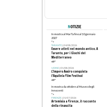
N
OTIZIE
In mostra al MarTa fino al 10 gennaio
2027
">
TARANTO
| 04/08/2026
Essere atleti nel mondo antico. A
Taranto, per i Giochi del
Mediterraneo
UDINE
| 01/08/2026
L'Impero Assiro conquista
l'Aquileia Film Festival
In mostra da ottobre al Museo degli
Innocenti
">
FIRENZE
| 31/07/2026
Artemisia a Firenze, il racconto
della rinascita