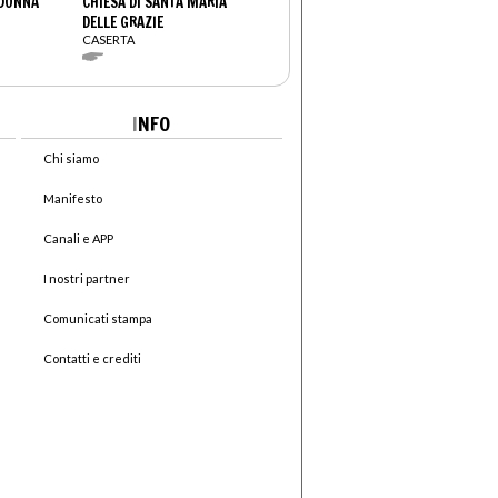
ADONNA
CHIESA DI SANTA MARIA
DELLE GRAZIE
CASERTA
I
NFO
Chi siamo
Manifesto
Canali e APP
I nostri partner
Comunicati stampa
Contatti e crediti