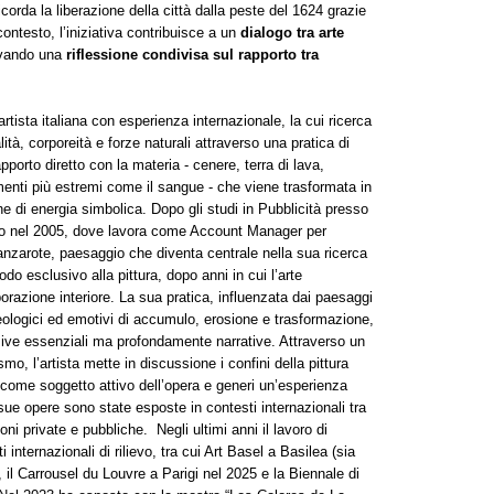
icorda la liberazione della città dalla peste del 1624 grazie
contesto, l’iniziativa contribuisce a un
dialogo tra arte
ivando una
riflessione condivisa sul rapporto tra
’artista italiana con esperienza internazionale, la cui ricerca
lità, corporeità e forze naturali attraverso una pratica di
orto diretto con la materia - cenere, terra di lava,
ementi più estremi come il sangue - che viene trasformata in
che di energia simbolica. Dopo gli studi in Pubblicità presso
lano nel 2005, dove lavora come Account Manager per
anzarote, paesaggio che diventa centrale nella sua ricerca
do esclusivo alla pittura, dopo anni in cui l’arte
razione interiore. La sua pratica, influenzata dai paesaggi
i geologici ed emotivi di accumulo, erosione e trasformazione,
isive essenziali ma profondamente narrative. Attraverso un
o, l’artista mette in discussione i confini della pittura
 come soggetto attivo dell’opera e generi un’esperienza
sue opere sono state esposte in contesti internazionali tra
oni private e pubbliche. Negli ultimi anni il lavoro di
nternazionali di rilievo, tra cui Art Basel a Basilea (sia
 il Carrousel du Louvre a Parigi nel 2025 e la Biennale di