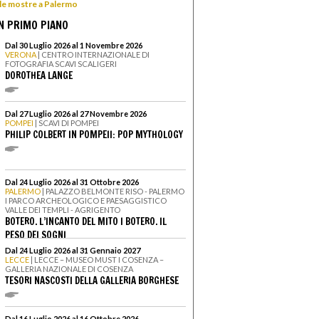
 le mostre a Palermo
N PRIMO PIANO
Dal 30 Luglio 2026 al 1 Novembre 2026
VERONA
| CENTRO INTERNAZIONALE DI
FOTOGRAFIA SCAVI SCALIGERI
DOROTHEA LANGE
Dal 27 Luglio 2026 al 27 Novembre 2026
POMPEI
| SCAVI DI POMPEI
PHILIP COLBERT IN POMPEII: POP MYTHOLOGY
Dal 24 Luglio 2026 al 31 Ottobre 2026
PALERMO
| PALAZZO BELMONTE RISO - PALERMO
I PARCO ARCHEOLOGICO E PAESAGGISTICO
VALLE DEI TEMPLI - AGRIGENTO
BOTERO. L’INCANTO DEL MITO I BOTERO. IL
PESO DEI SOGNI
Dal 24 Luglio 2026 al 31 Gennaio 2027
LECCE
| LECCE – MUSEO MUST I COSENZA –
GALLERIA NAZIONALE DI COSENZA
TESORI NASCOSTI DELLA GALLERIA BORGHESE
Dal 16 Luglio 2026 al 16 Ottobre 2026