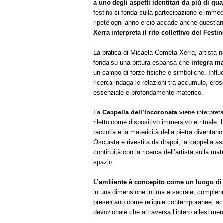
a uno degli aspetti identitari da più di qu
festino si fonda sulla partecipazione e immed
ripete ogni anno e ciò accade anche quest'ann
Xerra interpreta il rito collettivo del Festi
La pratica di Micaela Cometa Xerra, artista 
fonda su una pittura espansa che
integra ma
un campo di forze fisiche e simboliche. Influe
ricerca indaga le relazioni tra accumulo, er
essenziale e profondamente materico.
La
Cappella dell’Incoronata
viene interpre
riletto come dispositivo immersivo e rituale.
raccolta e la matericità della pietra diventano
Oscurata e rivestita da drappi, la cappella 
continuità con la ricerca dell’artista sulla ma
spazio.
L’ambiente è concepito come un luogo di
in una dimensione intima e sacrale, compiendo
presentano come reliquie contemporanee, a
devozionale che attraversa l’intero allestimen