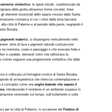
cammino simbolico
: le opere iniziali, caratterizzate da
ginaria della grotta attraverso forme circolari, linee
li elementi essenziali dello spazio vissuto dalla Santa.
mazione cromatica in cui i colori della terra lasciano
i alla città di Palermo e al periodo della peste, segnando il
anta Rosalia.
e pigmenti materici
, si dispongono verticalmente nello
ere, terra di lava e pigmenti naturali costruiscono
ione tra memoria, corpo e paesaggio e che evocano fede e
fiori e candele, elementi votivi che rafforzano la
 le cromie seguono una progressione simbolica che dalla
dove è collocata un’immagine iconica di Santa Rosalia,
approdo di un’esperienza che intreccia contemplazione e
ra è concepito come una
soglia teatrale che separa il
era
, introducendo il visitatore in un ambiente sospeso in
rrazione sensoriale sul tempo, sull’isolamento e sulla
ico per la città di Palermo, in occasione del
Festino di