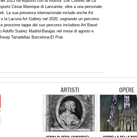
. Nel 2023 ha esposto con la mostra “Los Colores de La
eroporto César Manrique di Lanzarote, oltre a una personale
ork. La sua presenza internazionale include anche Art
 e la Lacuna Art Gallery nel 2020, segnando un percorso
 Le prossime tappe del suo percorso includono Art Basel
to Adolfo Suárez Madrid-Barajas nel mese di agosto e
 Josep Tarradellas Barcelona-El Prat.
ARTISTI
OPERE