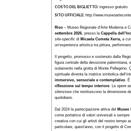
COSTO DEL BIGLIETTO:
ingresso gratuito
SITO UFFICIALE:
http://www.museoartecont
Riso
– Museo Regionale d’Arte Moderna e Co
settembre 2026
, presso la
Cappella dell’In
site-specific
di
Micaela Cometa Xerra,
a cur
un’esperienza artistica tra pittura, performan
Il progetto, promosso e sostenuto dalla Reg
figura centrale della devozione palermitana, e
isolamento nella grotta di Monte Pellegrino. 
spirituale diventa la matrice simbolica dell’in
immersivo, sensoriale e contemplativo
. È
riflessione sul tempo interiore
. Le opere a
silenziose che restituiscono la dimensione del
quotidiano.
Dal 2024 la partecipazione attiva del
Museo 
come portatrice di valori universali e sempre
creativa con cui gli artisti del nostro tempo ac
particolare, quest'anno, con il progetto di Co