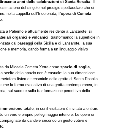
attrocento anni delle celebrazioni di Santa Rosalia
. Il
esimazione del singolo nel prodigio spettacolare che si
o. nella cappella dell’Incoronata,
l’opera di Cometa
no
.
nata a Palermo e attualmente residente a Lanzarote, si
teriali organici e vulcanici
, trasformando la superficie in
nzata dai paesaggi della Sicilia e di Lanzarote, la sua
osione e memoria, dando forma a un linguaggio visivo
tata da Micaela Cometa Xerra come
spazio di soglia
,
 La scelta dello spazio non è casuale: la sua dimensione
 metafora fisica e sensoriale della grotta di Santa Rosalia.
assume la forma evocativa di una grotta contemporanea, in
teria, sul sacro e sulla trasformazione percettiva dello
 immersione totale
, in cui il visitatore è invitato a entrare
 un vero e proprio pellegrinaggio interiore. Le opere si
ccompagnate da candele secondo un gesto votivo e
to.