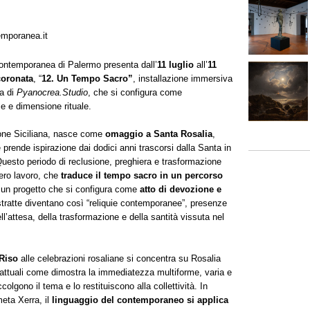
emporanea.it
ntemporanea di Palermo presenta dall’
11 luglio
all’
11
coronata
, “
12. Un Tempo Sacro”
, installazione immersiva
a di
Pyanocrea.Studio
, che si configura come
ce e dimensione rituale.
ione Siciliana, nasce come
omaggio a Santa Rosalia
,
 prende ispirazione dai dodici anni trascorsi dalla Santa in
Questo periodo di reclusione, preghiera e trasformazione
tero lavoro, che
traduce il tempo sacro in un percorso
 un progetto che si configura come
atto di devozione e
stratte diventano così “reliquie contemporanee”, presenze
l’attesa, della trasformazione e della santità vissuta nel
Riso
alle celebrazioni rosaliane si concentra su Rosalia
 attuali come dimostra la immediatezza multiforme, varia e
colgono il tema e lo restituiscono alla collettività. In
meta Xerra, il
linguaggio del contemporaneo si applica