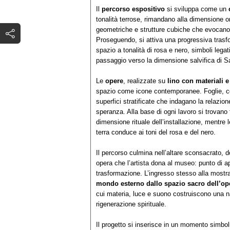
Il
percorso espositivo
si sviluppa come un
tonalità terrose, rimandano alla dimensione ori
geometriche e strutture cubiche che evocano g
Proseguendo, si attiva una progressiva trasfor
spazio a tonalità di rosa e nero, simboli legat
passaggio verso la dimensione salvifica di S
Le
opere
, realizzate su
lino con materiali 
spazio come icone contemporanee. Foglie, cen
superfici stratificate che indagano la relaz
speranza. Alla base di ogni lavoro si trovano 
dimensione rituale dell’installazione, mentre
terra conduce ai toni del rosa e del nero.
Il percorso culmina nell’altare sconsacrato, 
opera che l’artista dona al museo: punto di 
trasformazione. L’ingresso stesso alla most
mondo esterno dallo spazio sacro dell’op
cui materia, luce e suono costruiscono una na
rigenerazione spirituale.
Il progetto si inserisce in un momento simbol