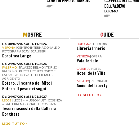
CENNI DI PEPO (CIMABUE)
CAPPELLA DELLA M
DELL'ALBERO
DUOMO
M
OSTRE
G
UIDE
Dal 30/07/2026 al 01/11/2026
BOLOGNA
|
LIBRERIA
VERONA
| CENTRO INTERNAZIONALE DI
Libreria Irnerio
FOTOGRAFIA SCAVI SCALIGERI
Dorothea Lange
VENEZIA
|
OPERA
Pala feriale
Dal 24/07/2026 al 31/10/2026
PALERMO
| PALAZZO BELMONTE RISO -
CASERTA
|
HOTEL
PALERMO I PARCO ARCHEOLOGICO E
Hotel de la Ville
PAESAGGISTICO VALLE DEI TEMPLI -
AGRIGENTO
MILANO
|
RISTORANTE
Botero. L’incanto del Mito I
Amici del Liberty
Botero. Il peso dei sogni
LEGGI TUTTO >
Dal 24/07/2026 al 31/01/2027
LECCE
| LECCE – MUSEO MUST I COSENZA
– GALLERIA NAZIONALE DI COSENZA
Tesori nascosti della Galleria
Borghese
LEGGI TUTTO >