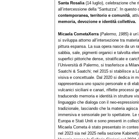
Santa Rosalia
(14 luglio), celebrazione che r
all’intercessione della “Santuzza”. In questo 
contemporanea, territorio e comunità
, att
memoria, devozione e identità collettiva.
Micaela Cometa
Xerra
(
Palermo, 1985
) è un
si sviluppa attorno all’intersezione tra materia
pittura espansa. La sua opera nasce da un rapp
sabbia, sale, pigmenti organici e talvolta el
superfici pittoriche dense, stratificate e cari
l’Università di Palermo, si trasferisce a Mi
Saatchi & Saatchi; nel 2015 si stabilisce a L
visiva e concettuale. Dal 2020 si dedica in mo
rappresentava uno spazio personale e di elabo
vulcanici siciliani e canari, riflette process
traducendo memoria e identità in strutture v
linguaggio che dialoga con il neo-espressionism
tradizionale, lasciando che la materia agisca
immersiva e sensoriale per lo spettatore. Le 
Europa e Stati Uniti e sono presenti in collezi
Micaela Cometa è stato presentato in contesti i
nel 2023 sia nel 2025 nella sezione Kabinett),