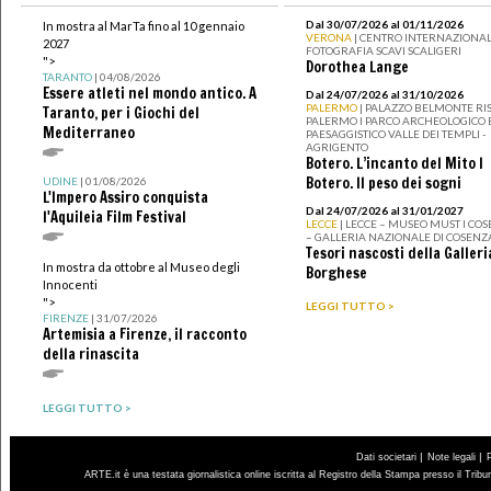
Dal 30/07/2026 al 01/11/2026
In mostra al MarTa fino al 10 gennaio
VERONA
| CENTRO INTERNAZIONAL
2027
FOTOGRAFIA SCAVI SCALIGERI
">
Dorothea Lange
TARANTO
| 04/08/2026
Essere atleti nel mondo antico. A
Dal 24/07/2026 al 31/10/2026
PALERMO
| PALAZZO BELMONTE RIS
Taranto, per i Giochi del
PALERMO I PARCO ARCHEOLOGICO 
Mediterraneo
PAESAGGISTICO VALLE DEI TEMPLI -
AGRIGENTO
Botero. L’incanto del Mito I
Botero. Il peso dei sogni
UDINE
| 01/08/2026
L'Impero Assiro conquista
Dal 24/07/2026 al 31/01/2027
l'Aquileia Film Festival
LECCE
| LECCE – MUSEO MUST I CO
– GALLERIA NAZIONALE DI COSENZ
Tesori nascosti della Galleri
In mostra da ottobre al Museo degli
Borghese
Innocenti
">
LEGGI TUTTO >
FIRENZE
| 31/07/2026
Artemisia a Firenze, il racconto
della rinascita
LEGGI TUTTO >
|
|
Dati societari
Note legali
ARTE.it è una testata giornalistica online iscritta al Registro della Stampa presso il Trib