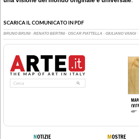
una visione del mondo originale e universale
.
SCARICA IL COMUNICATO IN PDF
·
·
·
·
BRUNO BRUNI
RENATO BERTINI
OSCAR PIATTELLA
GIULIANO VANGI
MAR
(VIT
N
OTIZIE
M
OSTRE