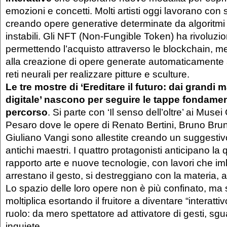
emozioni e concetti. Molti artisti oggi lavorano con
creando opere generative determinate da algoritmi
instabili. Gli NFT (Non-Fungible Token) ha rivoluzio
permettendo l’acquisto attraverso le blockchain, men
alla creazione di opere generate automaticamente a
reti neurali per realizzare pitture e sculture.
Le tre mostre di ‘Ereditare il futuro: dai grandi ma
digitale’ nascono per seguire le tappe fondamen
percorso
. Si parte con ‘Il senso dell’oltre’ ai Musei C
Pesaro dove le opere di Renato Bertini, Bruno Bruni
Giuliano Vangi sono allestite creando un suggestivo
antichi maestri. I quattro protagonisti anticipano la
rapporto arte e nuove tecnologie, con lavori che imb
arrestano il gesto, si destreggiano con la materia, af
Lo spazio delle loro opere non è più confinato, ma 
moltiplica esortando il fruitore a diventare “interatti
ruolo: da mero spettatore ad attivatore di gesti, sgua
inquiete.