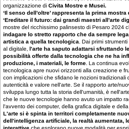
organizzazione di
Civita Mostre e Musei.
‘Il senso dell’oltre’ rappresenta la prima mostra 
‘Ereditare il futuro: dai grandi maestri all’arte dig
mostre del ricchissimo palinsesto di Pesaro 2024 
indagare lo stretto rapporto che da sempre lega 
artistica a quella tecnologica
. Dai primi strumenti 
al digitale,
l'arte ha saputo adattarsi sfruttando 
possibilità offerte dalla tecnologia che ne ha in
produzione, i materiali, le forme
. La continua evo
tecnologica apre nuovi orizzonti alla creazione e fr
con implicazioni che sfidano le nozioni tradizionali 
autenticità e valore nell'arte. Se il rapporto arte/nu
sviluppa lungo tutta la storia dell'umanità, è nell'
che le nuove tecnologie hanno avuto un impatto ra
l'avvento dei computer, della grafica digitale e della 
L'arte si è spinta in territori completamente nuov
dell'intelligenza artificiale, la realtà aumentata, l
interattive
che esplorano nuove modalità per espri