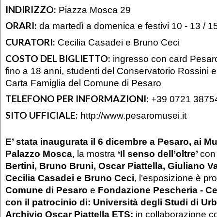
INDIRIZZO:
Piazza Mosca 29
ORARI:
da martedì a domenica e festivi 10 - 13 / 1
CURATORI:
Cecilia Casadei e Bruno Ceci
COSTO DEL BIGLIETTO:
ingresso con card Pesaro 
fino a 18 anni, studenti del Conservatorio Rossini 
Carta Famiglia del Comune di Pesaro
TELEFONO PER INFORMAZIONI:
+39 0721 3875
SITO UFFICIALE:
http://www.pesaromusei.it
E’ stata inaugurata il 6 dicembre a Pesaro, ai Mu
Palazzo Mosca
, la mostra
‘Il senso dell’oltre’
con
Bertini, Bruno Bruni, Oscar Piattella, Giuliano V
Cecilia Casadei e Bruno Ceci
, l’esposizione è p
Comune di Pesaro
e
Fondazione Pescheria - Cen
con il patrocinio di: Università degli Studi di Ur
Archivio Oscar Piattella ETS;
in collaborazione 