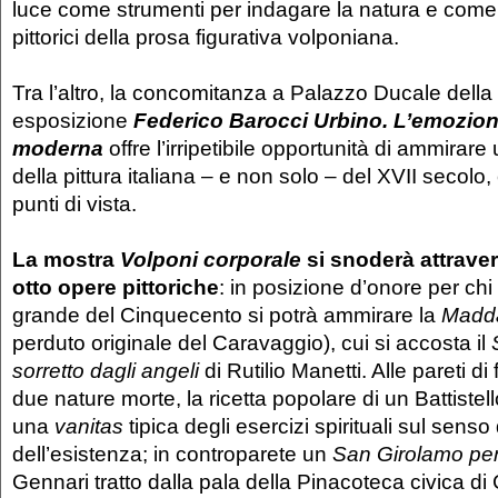
luce come strumenti per indagare la natura e come c
pittorici della prosa figurativa volponiana.
Tra l’altro, la concomitanza a Palazzo Ducale dell
esposizione
Federico Barocci Urbino. L’emozione
moderna
offre l’irripetibile opportunità di ammirar
della pittura italiana – e non solo – del XVII secolo
punti di vista.
La mostra
Volponi corporale
si snoderà attrave
otto opere pittoriche
: in posizione d’onore per chi
grande del Cinquecento si potrà ammirare la
Madda
perduto originale del Caravaggio), cui si accosta il
sorretto dagli angeli
di Rutilio Manetti. Alle pareti 
due nature morte, la ricetta popolare di un Battistel
una
vanitas
tipica degli esercizi spirituali sul sens
dell’esistenza; in controparete un
San Girolamo pe
Gennari tratto dalla pala della Pinacoteca civica di 