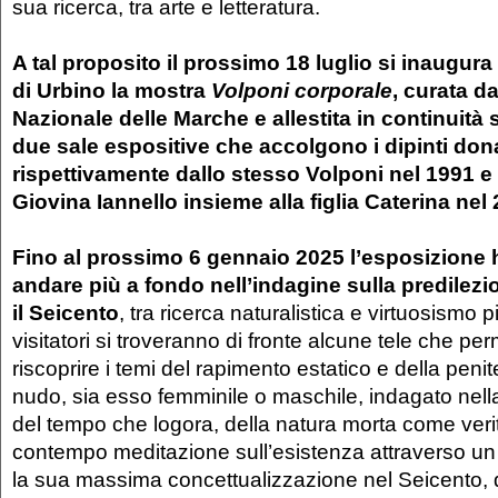
sua ricerca, tra arte e letteratura.
A tal proposito il prossimo 18 luglio si inaugur
di Urbino la mostra
Volponi corporale
, curata da
Nazionale delle Marche e allestita in continuità 
due sale espositive che accolgono i dipinti dona
rispettivamente dallo stesso Volponi nel 1991 e
Giovina Iannello insieme alla figlia Caterina nel
Fino al prossimo 6 gennaio 2025 l’esposizione ha
andare più a fondo nell’indagine sulla predilezi
il Seicento
, tra ricerca naturalistica e virtuosismo pitt
visitatori si troveranno di fronte alcune tele che pe
riscoprire i temi del rapimento estatico e della penit
nudo, sia esso femminile o maschile, indagato nell
del tempo che logora, della natura morta come veri
contempo meditazione sull’esistenza attraverso un
la sua massima concettualizzazione nel Seicento, d