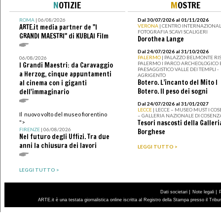
N
OTIZIE
M
OSTRE
ROMA
| 06/08/2026
Dal 30/07/2026 al 01/11/2026
ARTE.it media partner de "I
VERONA
| CENTRO INTERNAZIONAL
FOTOGRAFIA SCAVI SCALIGERI
GRANDI MAESTRI" di KUBLAI Film
Dorothea Lange
Dal 24/07/2026 al 31/10/2026
PALERMO
| PALAZZO BELMONTE RIS
06/08/2026
PALERMO I PARCO ARCHEOLOGICO 
I Grandi Maestri: da Caravaggio
PAESAGGISTICO VALLE DEI TEMPLI -
a Herzog, cinque appuntamenti
AGRIGENTO
Botero. L’incanto del Mito I
al cinema con i giganti
Botero. Il peso dei sogni
dell'immaginario
Dal 24/07/2026 al 31/01/2027
LECCE
| LECCE – MUSEO MUST I CO
Il nuovo volto del museo fiorentino
– GALLERIA NAZIONALE DI COSENZ
Tesori nascosti della Galleri
">
FIRENZE
| 06/08/2026
Borghese
Nel futuro degli Uffizi. Tra due
anni la chiusura dei lavori
LEGGI TUTTO >
LEGGI TUTTO >
|
|
Dati societari
Note legali
ARTE.it è una testata giornalistica online iscritta al Registro della Stampa presso il Trib