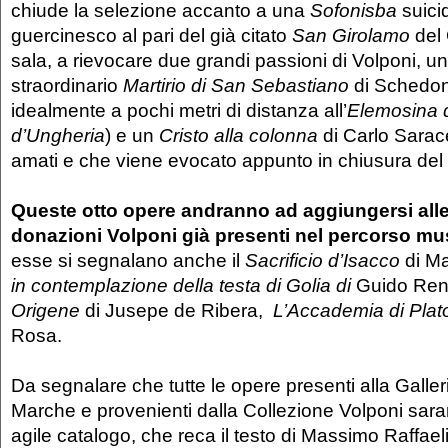
chiude la selezione accanto a una
Sofonisba
suici
guercinesco al pari del già citato
San Girolamo
del
sala, a rievocare due grandi passioni di Volponi, u
straordinario
Martirio di San Sebastiano
di Schedoni
idealmente a pochi metri di distanza all’
Elemosina d
d’Ungheria
) e un
Cristo alla colonna
di Carlo Saracen
amati e che viene evocato appunto in chiusura del
Queste otto opere andranno ad aggiungersi alle 
donazioni Volponi già presenti nel percorso mu
esse si segnalano anche il
Sacrificio d’Isacco
di Mat
in contemplazione della testa di Golia di
Guido Ren
Origene
di Jusepe de Ribera,
L’Accademia di Pla
Rosa.
Da segnalare che tutte le opere presenti alla Galler
Marche e provenienti dalla Collezione Volponi saran
agile catalogo, che reca il testo di Massimo Raffaeli,