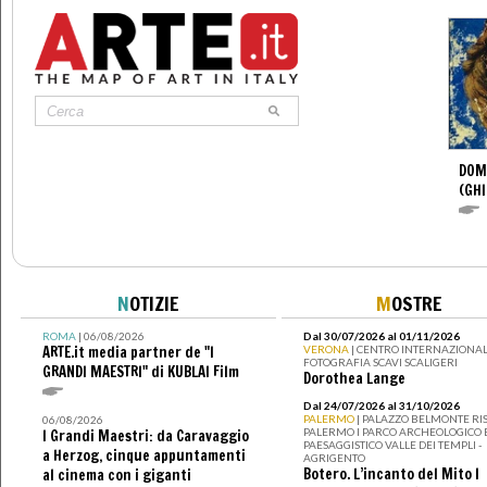
DOM
(GHI
N
OTIZIE
M
OSTRE
ROMA
| 06/08/2026
Dal 30/07/2026 al 01/11/2026
ARTE.it media partner de "I
VERONA
| CENTRO INTERNAZIONAL
FOTOGRAFIA SCAVI SCALIGERI
GRANDI MAESTRI" di KUBLAI Film
Dorothea Lange
Dal 24/07/2026 al 31/10/2026
PALERMO
| PALAZZO BELMONTE RIS
06/08/2026
PALERMO I PARCO ARCHEOLOGICO 
I Grandi Maestri: da Caravaggio
PAESAGGISTICO VALLE DEI TEMPLI -
a Herzog, cinque appuntamenti
AGRIGENTO
Botero. L’incanto del Mito I
al cinema con i giganti