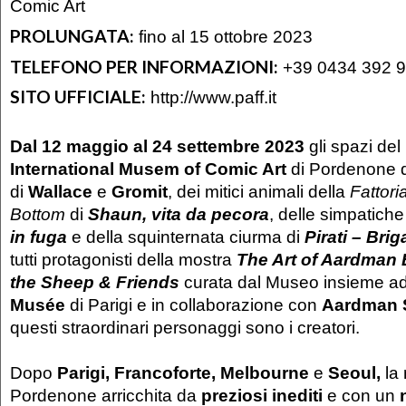
Comic Art
PROLUNGATA:
fino al 15 ottobre 2023
TELEFONO PER INFORMAZIONI:
+39 0434 392 
SITO UFFICIALE:
http://www.paff.it
Dal 12 maggio al 24 settembre 2023
gli spazi del
International Musem of Comic Art
di Pordenone 
di
Wallace
e
Gromit
, dei mitici animali della
Fattor
Bottom
di
Shaun, vita da pecora
, delle simpatich
in fuga
e della squinternata ciurma di
Pirati – Bri
tutti protagonisti della mostra
The Art of Aardman 
the Sheep & Friends
curata dal Museo insieme a
Musée
di Parigi e in collaborazione con
Aardman 
questi straordinari personaggi sono i creatori.
Dopo
Parigi, Francoforte, Melbourne
e
Seoul,
la
Pordenone arricchita da
preziosi inediti
e con un