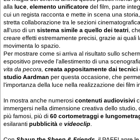
alla
luce
,
elemento unificatore
del film, parte int
cui un regista racconta e mette in scena una storia, 
stretta collaborazione tra le sezioni cinematografica 
all’uso di un
sistema simile a quello dei teatri
, ch
creare effetti estremamente precisi, grazie ai quali l
movimenta lo spazio.
Per mostrare come si arriva al risultato sullo scherm
espositivo prevede l’allestimento di una scenografi
vita da pecora,
creata appositamente dai tecnici d
studio Aardman
per questa occasione, che permet
l’importanza della luce nella realizzazione dei film 
In mostra anche numerosi
contenuti audiovisivi
c
immergersi nella dimensione creativa dello studio, co
più famosi, più di
60 cortometraggi e lungometra
esilaranti
pubblicità
e
videoclip
.
Con
Shaun the Sheep & Friends
, il PAFF! apre l