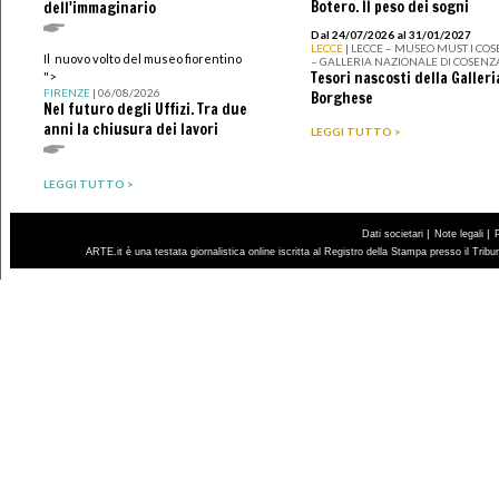
Botero. Il peso dei sogni
dell'immaginario
Dal 24/07/2026 al 31/01/2027
LECCE
| LECCE – MUSEO MUST I CO
Il nuovo volto del museo fiorentino
– GALLERIA NAZIONALE DI COSENZ
Tesori nascosti della Galleri
">
FIRENZE
| 06/08/2026
Borghese
Nel futuro degli Uffizi. Tra due
anni la chiusura dei lavori
LEGGI TUTTO >
LEGGI TUTTO >
|
|
Dati societari
Note legali
ARTE.it è una testata giornalistica online iscritta al Registro della Stampa presso il Trib