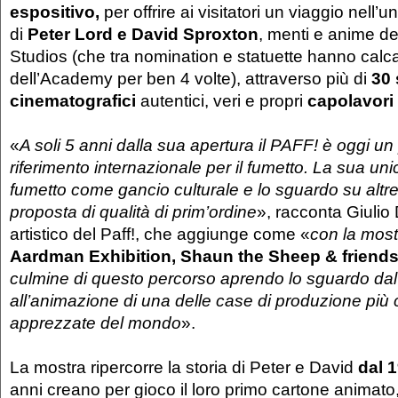
espositivo,
per offrire ai visitatori un viaggio nell’
di
Peter Lord e David Sproxton
, menti e anime d
Studios (che tra nomination e statuette hanno calca
dell’Academy per ben 4 volte), attraverso più di
30 
cinematografici
autentici, veri e propri
capolavori 
«
A soli 5 anni dalla sua apertura il PAFF! è oggi un
riferimento internazionale per il fumetto. La sua unic
fumetto come gancio culturale e lo sguardo su altre
proposta di qualità di prim’ordine
», racconta Giulio 
artistico del Paff!, che aggiunge come «
con la most
Aardman Exhibition, Shaun the Sheep & friend
culmine di questo percorso aprendo lo sguardo dal
all’animazione di una delle case di produzione più 
apprezzate del mondo
».
La mostra ripercorre la storia di Peter e David
dal 
anni creano per gioco il loro primo cartone animat