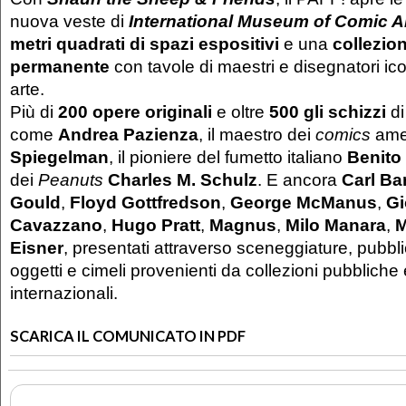
nuova veste di
International Museum of Comic A
metri quadrati di spazi espositivi
e una
collezio
permanente
con tavole di maestri e disegnatori ico
arte.
Più di
200 opere originali
e oltre
500 gli schizzi
di
come
Andrea Pazienza
, il maestro dei
comics
ame
Spiegelman
, il pioniere del fumetto italiano
Benito 
dei
Peanuts
Charles M. Schulz
. E ancora
Carl Ba
Gould
,
Floyd Gottfredson
,
George McManus
,
Gi
Cavazzano
,
Hugo Pratt
,
Magnus
,
Milo Manara
,
M
Eisner
, presentati attraverso sceneggiature, pubblic
oggetti e cimeli provenienti da collezioni pubbliche 
internazionali.
SCARICA IL COMUNICATO IN PDF