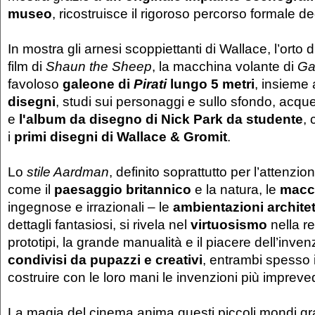
museo
, ricostruisce il rigoroso percorso formale d
In mostra gli arnesi scoppiettanti di Wallace, l’orto d
film di
Shaun the Sheep
, la macchina volante di
Gal
favoloso
galeone di
Pirati
lungo 5 metri
, insieme 
disegni
, studi sui personaggi e sullo sfondo, acque
e
l'album da disegno di Nick Park da studente
,
i
primi disegni di Wallace & Gromit
.
Lo
stile Aardman
, definito soprattutto per l’attenzi
come il
paesaggio britannico
e la natura, le
macc
ingegnose e irrazionali – le
ambientazioni archite
dettagli fantasiosi, si rivela nel
virtuosismo
nella re
prototipi, la grande manualità e il piacere dell’inve
condivisi da pupazzi e creativi
, entrambi spesso
costruire con le loro mani le invenzioni più impreved
La magia del cinema anima questi piccoli mondi gr