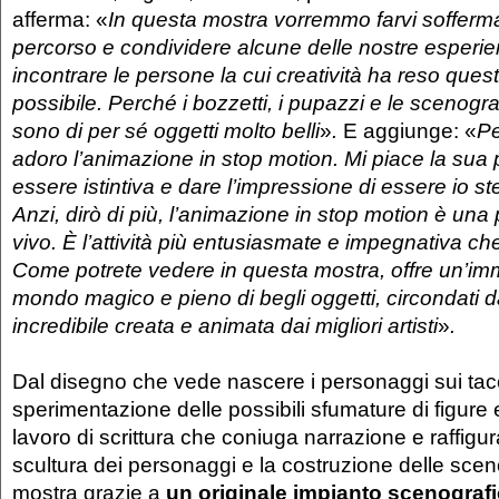
afferma: «
In questa mostra vorremmo farvi sofferma
percorso e condividere alcune delle nostre esperie
incontrare le persone la cui creatività ha reso ques
possibile. Perché i bozzetti, i pupazzi e le scenogr
sono di per sé oggetti molto belli
»
.
E aggiunge: «
Pe
adoro l’animazione in stop motion. Mi piace la sua p
essere istintiva e dare l’impressione di essere io 
Anzi, dirò di più, l’animazione in stop motion è un
vivo. È l’attività più entusiasmate e impegnativa ch
Come potrete vedere in questa mostra, offre un’im
mondo magico e pieno di begli oggetti, circondati d
incredibile creata e animata dai migliori artisti
»
.
Dal disegno che vede nascere i personaggi sui tacc
sperimentazione delle possibili sfumature di figure 
lavoro di scrittura che coniuga narrazione e raffigur
scultura dei personaggi e la costruzione delle sceno
mostra grazie a
un originale impianto scenografi