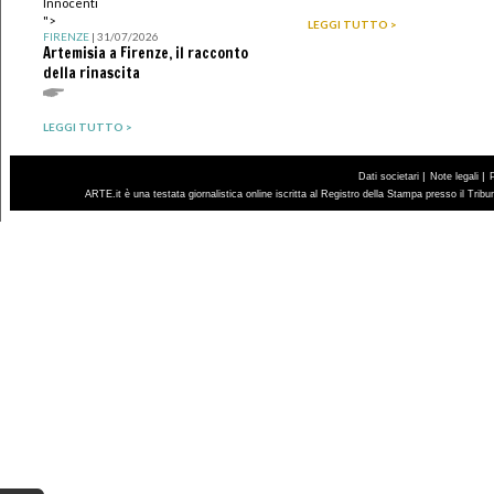
Innocenti
">
LEGGI TUTTO >
FIRENZE
| 31/07/2026
Artemisia a Firenze, il racconto
della rinascita
LEGGI TUTTO >
|
|
Dati societari
Note legali
ARTE.it è una testata giornalistica online iscritta al Registro della Stampa presso il Trib