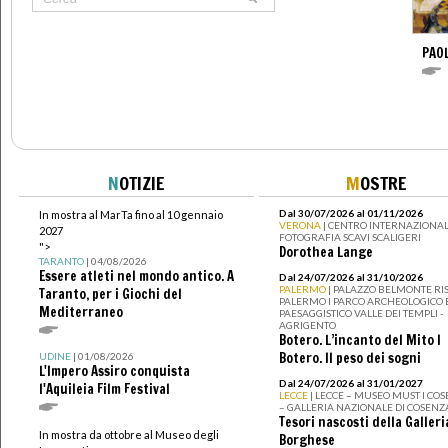
PAO
N
OTIZIE
M
OSTRE
Dal 30/07/2026 al 01/11/2026
In mostra al MarTa fino al 10 gennaio
VERONA
| CENTRO INTERNAZIONAL
2027
FOTOGRAFIA SCAVI SCALIGERI
">
Dorothea Lange
TARANTO
| 04/08/2026
Essere atleti nel mondo antico. A
Dal 24/07/2026 al 31/10/2026
PALERMO
| PALAZZO BELMONTE RIS
Taranto, per i Giochi del
PALERMO I PARCO ARCHEOLOGICO 
Mediterraneo
PAESAGGISTICO VALLE DEI TEMPLI -
AGRIGENTO
Botero. L’incanto del Mito I
Botero. Il peso dei sogni
UDINE
| 01/08/2026
L'Impero Assiro conquista
Dal 24/07/2026 al 31/01/2027
l'Aquileia Film Festival
LECCE
| LECCE – MUSEO MUST I CO
– GALLERIA NAZIONALE DI COSENZ
Tesori nascosti della Galleri
In mostra da ottobre al Museo degli
Borghese