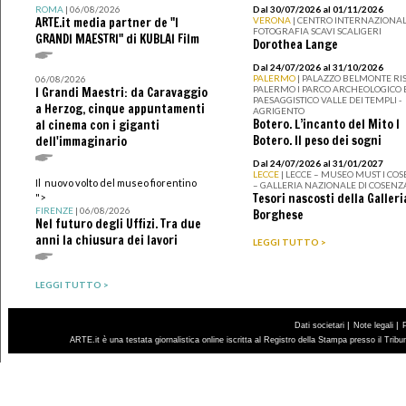
ROMA
| 06/08/2026
Dal 30/07/2026 al 01/11/2026
ARTE.it media partner de "I
VERONA
| CENTRO INTERNAZIONAL
FOTOGRAFIA SCAVI SCALIGERI
GRANDI MAESTRI" di KUBLAI Film
Dorothea Lange
Dal 24/07/2026 al 31/10/2026
PALERMO
| PALAZZO BELMONTE RIS
06/08/2026
PALERMO I PARCO ARCHEOLOGICO 
I Grandi Maestri: da Caravaggio
PAESAGGISTICO VALLE DEI TEMPLI -
a Herzog, cinque appuntamenti
AGRIGENTO
Botero. L’incanto del Mito I
al cinema con i giganti
Botero. Il peso dei sogni
dell'immaginario
Dal 24/07/2026 al 31/01/2027
LECCE
| LECCE – MUSEO MUST I CO
Il nuovo volto del museo fiorentino
– GALLERIA NAZIONALE DI COSENZ
Tesori nascosti della Galleri
">
FIRENZE
| 06/08/2026
Borghese
Nel futuro degli Uffizi. Tra due
anni la chiusura dei lavori
LEGGI TUTTO >
LEGGI TUTTO >
|
|
Dati societari
Note legali
ARTE.it è una testata giornalistica online iscritta al Registro della Stampa presso il Trib