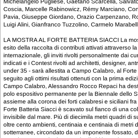
Michelangelo Pugliese, Gaetano Scarcella, Salvato
Coscia, Marcelle Rabinowicz, Rémy Marciano, Co
Pavia, Giuseppe Giordano, Orazio Carpenzano, R
Luigi Alini, Gianfranco Tuzzolino, Carmelo Marabell
LA MOSTRA AL FORTE BATTERIA SIACCI La mostra
esito della raccolta di contributi attivati attraverso la
internazionale, gli inviti rivolti personalmente dai cu
indicati e i Contest rivolti ad architetti, designer, ant
under 35 - sarà allestita a Campo Calabro, al Forte 
seguito agli ottimi risultati ottenuti con la prima ediz
Campo Calabro, Alessandro Rocco Repaci ha desti
polo espositivo permanente per la Biennale dello St
assieme alla corona dei forti calabresi e siciliani fra
Forte Batteria Siacci è scavato sul fianco di una col
invisibile dal mare. Più di diecimila metri quadri di s
oltre cento ambienti, centinaia e centinaia di metri d
sotterranee, circondato da un imponente fossato, do