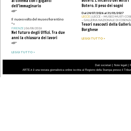
Botero. L’incanto del Mito I
al cinema con i giganti
Botero. Il peso dei sogni
dell'immaginario
Dal 24/07/2026 al 31/01/2027
LECCE
| LECCE – MUSEO MUST I CO
Il nuovo volto del museo fiorentino
– GALLERIA NAZIONALE DI COSENZ
Tesori nascosti della Galleri
">
FIRENZE
| 06/08/2026
Borghese
Nel futuro degli Uffizi. Tra due
anni la chiusura dei lavori
LEGGI TUTTO >
LEGGI TUTTO >
|
|
Dati societari
Note legali
ARTE.it è una testata giornalistica online iscritta al Registro della Stampa presso il Trib