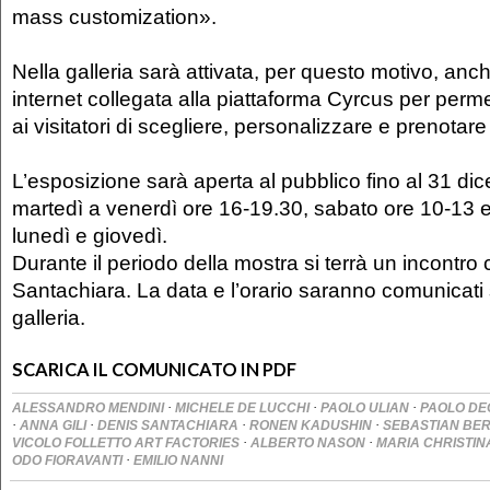
mass customization».
Nella galleria sarà attivata, per questo motivo, an
internet collegata alla piattaforma Cyrcus per per
ai visitatori di scegliere, personalizzare e prenotare 
L’esposizione sarà aperta al pubblico fino al 31 d
martedì a venerdì ore 16-19.30, sabato ore 10-13 
lunedì e giovedì.
Durante il periodo della mostra si terrà un incontro
Santachiara. La data e l’orario saranno comunicati s
galleria.
SCARICA IL COMUNICATO IN PDF
·
·
·
ALESSANDRO MENDINI
MICHELE DE LUCCHI
PAOLO ULIAN
PAOLO D
·
·
·
·
ANNA GILI
DENIS SANTACHIARA
RONEN KADUSHIN
SEBASTIAN BE
·
·
VICOLO FOLLETTO ART FACTORIES
ALBERTO NASON
MARIA CHRISTI
·
ODO FIORAVANTI
EMILIO NANNI