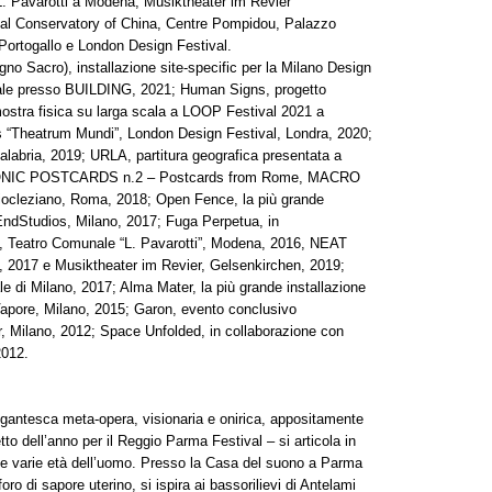
. Pavarotti a Modena, Musiktheater im Revier
al Conservatory of China, Centre Pompidou, Palazzo
Portogallo e London Design Festival.
gno Sacro), installazione site-specific per la Milano Design
le presso BUILDING, 2021; Human Signs, progetto
stra fisica su larga scala a LOOP Festival 2021 a
’s “Theatrum Mundi”, London Design Festival, Londra, 2020;
alabria, 2019; URLA, partitura geografica presentata a
N-SONIC POSTCARDS n.2 – Postcards from Rome, MACRO
iocleziano, Roma, 2018; Open Fence, la più grande
tEndStudios, Milano, 2017; Fuga Perpetua, in
), Teatro Comunale “L. Pavarotti”, Modena, 2016, NEAT
 2017 e Musiktheater im Revier, Gelsenkirchen, 2019;
i Milano, 2017; Alma Mater, la più grande installazione
 Vapore, Milano, 2015; Garon, evento conclusivo
or, Milano, 2012; Space Unfolded, in collaborazione con
2012.
gigantesca meta-opera, visionaria e onirica, appositamente
tto dell’anno per il Reggio Parma Festival – si articola in
 le varie età dell’uomo. Presso la Casa del suono a Parma
oro di sapore uterino, si ispira ai bassorilievi di Antelami