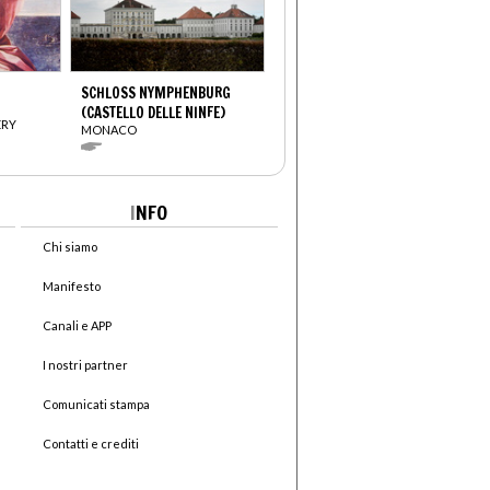
SCHLOSS NYMPHENBURG
(CASTELLO DELLE NINFE)
ERY
MONACO
I
NFO
Chi siamo
Manifesto
Canali e APP
I nostri partner
Comunicati stampa
Contatti e crediti