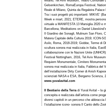
Milano, Tel Aviv Museum, Teatro Comunale L
Gelsenkirchen, RomaEuropa Festival, Nation
Reale di Milano, Quinta da Regaleira Palace 
Tra i suoi progetti più importanti: MIKVE’ (Ba
Week e miart, 2021; ETERE, mostra persona
virtuale a MANIFESTA 13 Marsiglia 2020 e mo
Barcellona; Meditations on Daniel Libeskind
Il Giardino dei Sonagli, Mulinum San Floro, C
Matera Capitale della Cultura 2019; ICO
Asilo, Roma, 2018-2019; Giobbe, Terme di D
scultura sonora mai realizzata in Italia, Eas
collaborazione con le Nazioni Unite (UNHCR
Festival Nottingham, 2016, Tel Aviv Museum,
Requiem Monumentale, Cimitero Monumentale d
sonora mai realizzata in Italia, Fabbrica del
dell’installazione Dirty Corner di Anish Kapo
scienziati NASA e ESA, Bergamo Scienza, 
www.yuvalavital.com
Il Bestiario della Terra
di Yuval Avital – la 
concepita e realizzata dall’artista come proge
diversi capitoli in un percorso che abbraccia
l’istallazione icono- sonora Il Canto dello Zoof