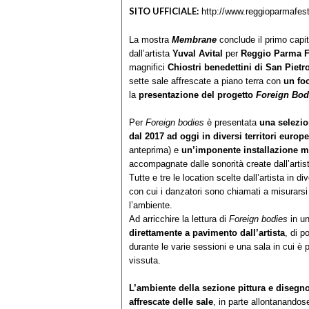
SITO UFFICIALE:
http://www.reggioparmafesti
La mostra
Membrane
conclude il primo capit
dall’artista
Yuval Avital
per
Reggio Parma F
magnifici
Chiostri benedettini di San Pietro
sette sale affrescate a piano terra con
un foc
la
presentazione del progetto
Foreign Bod
Per
Foreign bodies
è presentata
una selezio
dal 2017 ad oggi in diversi territori europe
anteprima) e
un’imponente installazione m
accompagnate dalle sonorità create dall’artis
Tutte e tre le location scelte dall’artista in d
con cui i danzatori sono chiamati a misurarsi
l’ambiente.
Ad arricchire la lettura di
Foreign bodies
in un
direttamente a pavimento dall’artista
, di p
durante le varie sessioni e una sala in cui è p
vissuta.
L’ambiente della sezione pittura e disegno
affrescate delle sale
, in parte allontanandos