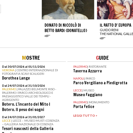
DONATO DI NICCOLÒ DI
IL RATTO D' EUROPA
BETTO BARDI (DONATELLO)
GUIDO RENI
THE NATIONAL GALL
M
OSTRE
G
UIDE
Dal 30/07/2026 al 01/11/2026
PALERMO
|
RISTORANTE
VERONA
| CENTRO INTERNAZIONALE DI
Taverna Azzurra
FOTOGRAFIA SCAVI SCALIGERI
Dorothea Lange
NAPOLI
|
PARCO
Parco Vergiliano a Piedigrotta
Dal 24/07/2026 al 31/10/2026
PALERMO
| PALAZZO BELMONTE RISO -
LECCE
|
MUSEO
PALERMO I PARCO ARCHEOLOGICO E
Museo Faggiano
PAESAGGISTICO VALLE DEI TEMPLI -
AGRIGENTO
PALERMO
|
MONUMENTO
Botero. L’incanto del Mito I
Porta Felice
Botero. Il peso dei sogni
LEGGI TUTTO >
Dal 24/07/2026 al 31/01/2027
LECCE
| LECCE – MUSEO MUST I COSENZA
– GALLERIA NAZIONALE DI COSENZA
Tesori nascosti della Galleria