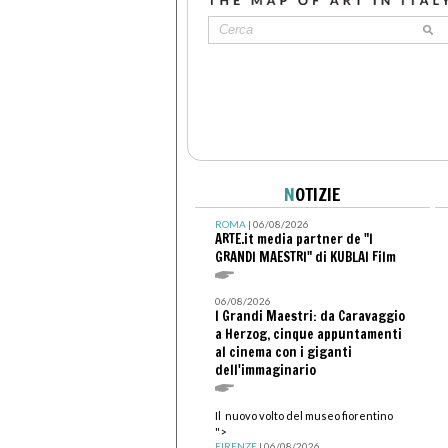
N
OTIZIE
ROMA
| 06/08/2026
ARTE.it media partner de "I
GRANDI MAESTRI" di KUBLAI Film
06/08/2026
I Grandi Maestri: da Caravaggio
a Herzog, cinque appuntamenti
al cinema con i giganti
dell'immaginario
Il nuovo volto del museo fiorentino
">
FIRENZE
| 06/08/2026