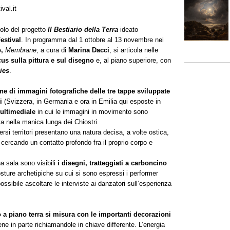
val.it
olo del progetto
Il Bestiario della Terra
ideato
estival
. In programma dal 1 ottobre al 13 novembre nei
,
Membrane
, a cura di
Marina Dacci
, si articola nelle
us sulla pittura e sul disegno
e, al piano superiore, con
ies
.
ne di immagini fotografiche delle tre tappe sviluppate
i
(Svizzera, in Germania e ora in Emilia qui esposte in
ultimediale
in cui le immagini in movimento sono
ta nella manica lunga dei Chiostri.
iversi territori presentano una natura decisa, a volte ostica,
 cercando un contatto profondo fra il proprio corpo e
a sala sono visibili
i disegni, tratteggiati a carboncino
osture archetipiche su cui si sono espressi i performer
ossibile ascoltare le interviste ai danzatori sull’esperienza
 a piano terra si misura con le importanti decorazioni
ene in parte richiamandole in chiave differente. L’energia