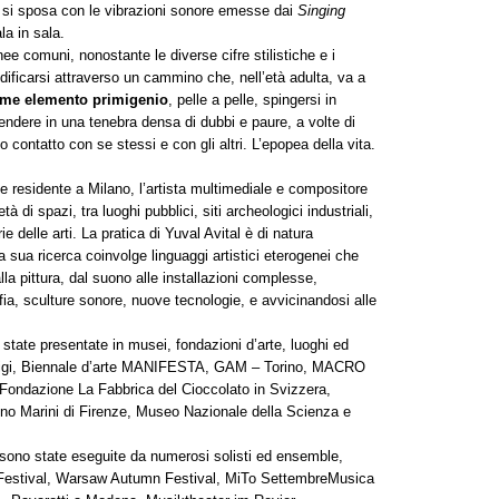
si sposa con le vibrazioni sonore emesse dai
Singing
a in sala.
inee comuni, nonostante le diverse cifre stilistiche e i
iedificarsi attraverso un cammino che, nell’età adulta, va a
come elemento primigenio
, pelle a pelle, spingersi in
cendere in una tenebra densa di dubbi e paure, a volte di
rso contatto con se stessi e con gli altri. L’epopea della vita.
 residente a Milano, l’artista multimediale e compositore
à di spazi, tra luoghi pubblici, siti archeologici industriali,
ie delle arti. La pratica di Yuval Avital è di natura
a sua ricerca coinvolge linguaggi artistici eterogenei che
alla pittura, dal suono alle installazioni complesse,
ia, sculture sonore, nuove tecnologie, e avvicinandosi alle
 state presentate in musei, fondazioni d’arte, luoghi ed
 Parigi, Biennale d’arte MANIFESTA, GAM – Torino, MACRO
ondazione La Fabbrica del Cioccolato in Svizzera,
ino Marini di Firenze, Museo Nazionale della Scienza e
 sono state eseguite da numerosi solisti ed ensemble,
on Festival, Warsaw Autumn Festival, MiTo SettembreMusica