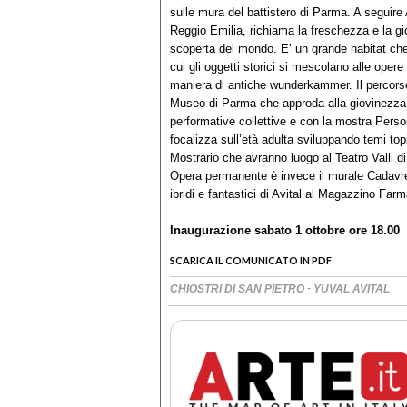
sulle mura del battistero di Parma. A seguire
Reggio Emilia, richiama la freschezza e la gi
scoperta del mondo. E’ un grande habitat che 
cui gli oggetti storici si mescolano alle opere d
maniera di antiche wunderkammer. Il percor
Museo di Parma che approda alla giovinezza co
performative collettive e con la mostra Pe
focalizza sull’età adulta sviluppando temi topi
Mostrario che avranno luogo al Teatro Valli d
Opera permanente è invece il murale Cadavre 
ibridi e fantastici di Avital al Magazzino Fa
Inaugurazione sabato 1 ottobre ore 18.00
SCARICA IL COMUNICATO IN PDF
·
CHIOSTRI DI SAN PIETRO
YUVAL AVITAL