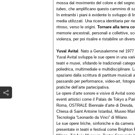
mossa dal movimento del colore e del segno 
tubes
, che amplificano questo cammino di sal
In entrambi i piani è evidente lo sviluppo di l
media utilizzati. Una ricerca identitaria per r
ritroso, verso le origini.
Tornare alla terra 
memorie ancestrali, personali e collettive, s
violenza, per poi risalire e ristabilire un dive
Yuval Avital
. Nato a Gerusalemme nel 1977 e
Yuval Avital sviluppa le sue opere in una variet
teatri e musei, sfidando le tradizionali categor
poliedrica, multimediale e multidisciplinare. L
spaziano dalla scrittura di partiture musicali 
passando per performance, video-art, fotograf
pratiche dell’arte partecipativa.
Le opere d’arte sonore e visive di Avital sono
eventi artistici come il Palais de Tokyo a
Roma, OSTRALE Biennale d’arte di Dresda, F
Chiesa di Saint Antoine Istanbul, Museo Mar
Tecnologia “Leonardo da Vinci” di Milano.
Le sue opere liriche, sinfoniche e da camera
presentate in teatri e festival come Bright