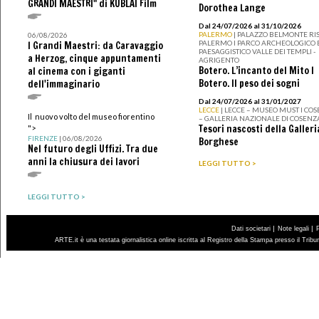
GRANDI MAESTRI" di KUBLAI Film
Dorothea Lange
Dal 24/07/2026 al 31/10/2026
PALERMO
| PALAZZO BELMONTE RIS
06/08/2026
PALERMO I PARCO ARCHEOLOGICO 
I Grandi Maestri: da Caravaggio
PAESAGGISTICO VALLE DEI TEMPLI -
a Herzog, cinque appuntamenti
AGRIGENTO
Botero. L’incanto del Mito I
al cinema con i giganti
Botero. Il peso dei sogni
dell'immaginario
Dal 24/07/2026 al 31/01/2027
LECCE
| LECCE – MUSEO MUST I CO
Il nuovo volto del museo fiorentino
– GALLERIA NAZIONALE DI COSENZ
Tesori nascosti della Galleri
">
FIRENZE
| 06/08/2026
Borghese
Nel futuro degli Uffizi. Tra due
anni la chiusura dei lavori
LEGGI TUTTO >
LEGGI TUTTO >
|
|
Dati societari
Note legali
ARTE.it è una testata giornalistica online iscritta al Registro della Stampa presso il Trib