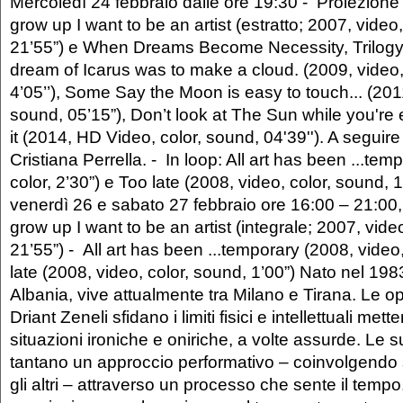
Mercoledì 24 febbraio dalle ore 19:30 - Proiezione
grow up I want to be an artist (estratto; 2007, video
21’55”) e When Dreams Become Necessity, Trilogy
dream of Icarus was to make a cloud. (2009, video,
4’05’’), Some Say the Moon is easy to touch... (201
sound, 05’15”), Don’t look at The Sun while you're
it (2014, HD Video, color, sound, 04'39''). A seguire 
Cristiana Perrella. - In loop: All art has been ...tem
color, 2’30”) e Too late (2008, video, color, sound, 
venerdì 26 e sabato 27 febbraio ore 16:00 – 21:00
grow up I want to be an artist (integrale; 2007, vide
21’55”) - All art has been ...temporary (2008, video,
late (2008, video, color, sound, 1’00”) Nato nel 198
Albania, vive attualmente tra Milano e Tirana. Le op
Driant Zeneli sfidano i limiti fisici e intellettuali me
situazioni ironiche e oniriche, a volte assurde. Le s
tantano un approccio performativo – coinvolgendo 
gli altri – attraverso un processo che sente il tempo, 