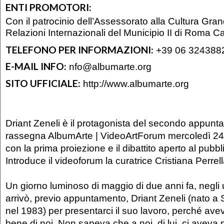
ENTI PROMOTORI:
Con il patrocinio dell’Assessorato alla Cultura Gra
Relazioni Internazionali del Municipio II di Roma Ca
TELEFONO PER INFORMAZIONI:
+39 06 324388
E-MAIL INFO:
nfo@albumarte.org
SITO UFFICIALE:
http://www.albumarte.org
Driant Zeneli è il protagonista del secondo appunt
rassegna AlbumArte | VideoArtForum mercoledì 24
con la prima proiezione e il dibattito aperto al pubbl
Introduce il videoforum la curatrice Cristiana Perrel
Un giorno luminoso di maggio di due anni fa, negli u
arrivò, previo appuntamento, Driant Zeneli (nato a 
nel 1983) per presentarci il suo lavoro, perché avev
bene di noi. Non sapeva che a noi, di lui, ci aveva