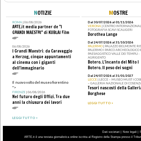
N
OTIZIE
M
OSTRE
ROMA
| 06/08/2026
Dal 30/07/2026 al 01/11/2026
ARTE.it media partner de "I
VERONA
| CENTRO INTERNAZIONAL
FOTOGRAFIA SCAVI SCALIGERI
GRANDI MAESTRI" di KUBLAI Film
Dorothea Lange
Dal 24/07/2026 al 31/10/2026
PALERMO
| PALAZZO BELMONTE RIS
06/08/2026
PALERMO I PARCO ARCHEOLOGICO 
I Grandi Maestri: da Caravaggio
PAESAGGISTICO VALLE DEI TEMPLI -
a Herzog, cinque appuntamenti
AGRIGENTO
Botero. L’incanto del Mito I
al cinema con i giganti
Botero. Il peso dei sogni
dell'immaginario
Dal 24/07/2026 al 31/01/2027
LECCE
| LECCE – MUSEO MUST I CO
Il nuovo volto del museo fiorentino
– GALLERIA NAZIONALE DI COSENZ
Tesori nascosti della Galleri
">
FIRENZE
| 06/08/2026
Borghese
Nel futuro degli Uffizi. Tra due
anni la chiusura dei lavori
LEGGI TUTTO >
LEGGI TUTTO >
|
|
Dati societari
Note legali
ARTE.it è una testata giornalistica online iscritta al Registro della Stampa presso il Trib