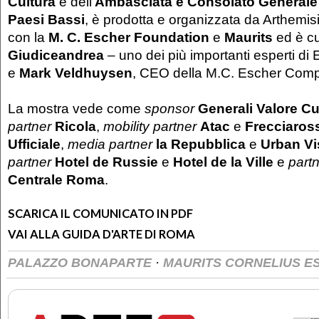
Cultura
e dell’
Ambasciata e Consolato Generale
Paesi Bassi
, è prodotta e organizzata da Arthemis
con la
M. C. Escher Foundation
e
Maurits
ed è c
Giudiceandrea
– uno dei più importanti esperti di
e
Mark Veldhuysen
, CEO della M.C. Escher Com
La mostra vede come
sponsor
Generali Valore Cu
partner
Ricola
,
mobility partner
Atac
e
Frecciaros
Ufficiale
,
media partner
la Repubblica
e
Urban Vi
partner
Hotel de Russie
e
Hotel de la Ville
e
part
Centrale Roma
.
SCARICA IL COMUNICATO IN PDF
VAI ALLA GUIDA D'ARTE DI ROMA
·
PALAZZO BONAPARTE
MAURITS CORNELIUS E