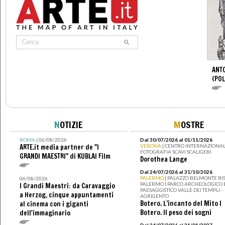
ANTO
(POL
N
OTIZIE
M
OSTRE
ROMA
| 06/08/2026
Dal 30/07/2026 al 01/11/2026
ARTE.it media partner de "I
VERONA
| CENTRO INTERNAZIONAL
FOTOGRAFIA SCAVI SCALIGERI
GRANDI MAESTRI" di KUBLAI Film
Dorothea Lange
Dal 24/07/2026 al 31/10/2026
PALERMO
| PALAZZO BELMONTE RIS
06/08/2026
PALERMO I PARCO ARCHEOLOGICO 
I Grandi Maestri: da Caravaggio
PAESAGGISTICO VALLE DEI TEMPLI -
a Herzog, cinque appuntamenti
AGRIGENTO
Botero. L’incanto del Mito I
al cinema con i giganti
Botero. Il peso dei sogni
dell'immaginario
Dal 24/07/2026 al 31/01/2027