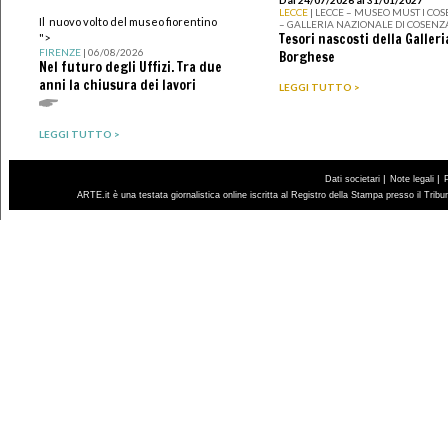
LECCE
| LECCE – MUSEO MUST I CO
Il nuovo volto del museo fiorentino
– GALLERIA NAZIONALE DI COSENZ
Tesori nascosti della Galleri
">
FIRENZE
| 06/08/2026
Borghese
Nel futuro degli Uffizi. Tra due
anni la chiusura dei lavori
LEGGI TUTTO >
LEGGI TUTTO >
|
|
Dati societari
Note legali
ARTE.it è una testata giornalistica online iscritta al Registro della Stampa presso il Trib