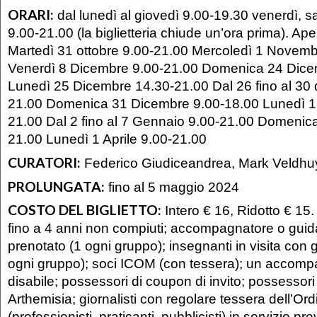
ORARI:
dal lunedì al giovedì 9.00-19.30 venerdì, 
9.00-21.00 (la biglietteria chiude un’ora prima). Ape
Martedì 31 ottobre 9.00-21.00 Mercoledì 1 Novemb
Venerdì 8 Dicembre 9.00-21.00 Domenica 24 Dice
Lunedì 25 Dicembre 14.30-21.00 Dal 26 fino al 30
21.00 Domenica 31 Dicembre 9.00-18.00 Lunedì 1
21.00 Dal 2 fino al 7 Gennaio 9.00-21.00 Domenic
21.00 Lunedì 1 Aprile 9.00-21.00
CURATORI:
Federico Giudiceandrea, Mark Veldh
PROLUNGATA:
fino al 5 maggio 2024
COSTO DEL BIGLIETTO:
Intero € 16, Ridotto € 15.
fino a 4 anni non compiuti; accompagnatore o guid
prenotato (1 ogni gruppo); insegnanti in visita con
ogni gruppo); soci ICOM (con tessera); un accomp
disabile; possessori di coupon di invito; possessori
Arthemisia; giornalisti con regolare tessera dell’Or
(professionisti, praticanti, pubblicisti) in servizio pre