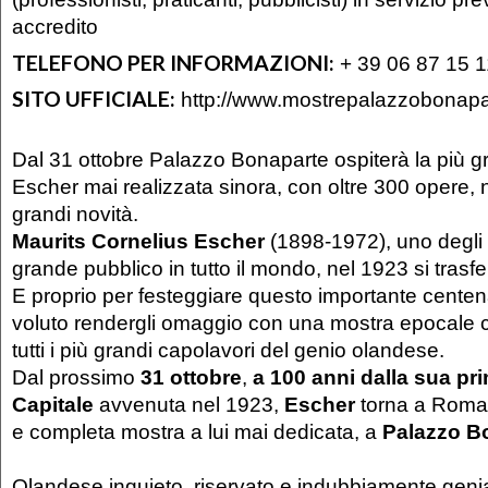
accredito
TELEFONO PER INFORMAZIONI:
+ 39 06 87 15 
SITO UFFICIALE:
http://www.mostrepalazzobonapar
Dal 31 ottobre Palazzo Bonaparte ospiterà la più g
Escher mai realizzata sinora, con oltre 300 opere,
grandi novità.
Maurits Cornelius Escher
(1898-1972), uno degli a
grande pubblico in tutto il mondo, nel 1923 si trasf
E proprio per festeggiare questo importante centen
voluto rendergli omaggio con una mostra epocale 
tutti i più grandi capolavori del genio olandese.
Dal prossimo
31 ottobre
,
a 100 anni dalla sua pri
Capitale
avvenuta nel 1923,
Escher
torna a Roma 
e completa mostra a lui mai dedicata, a
Palazzo B
Olandese inquieto, riservato e indubbiamente geni