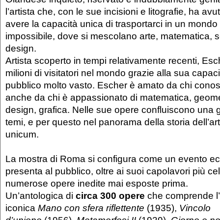
l’artista che, con le sue incisioni e litografie, ha av
avere la capacità unica di trasportarci in un mondo
impossibile, dove si mescolano arte, matematica, sc
design.
Artista scoperto in tempi relativamente recenti, Es
milioni di visitatori nel mondo grazie alla sua capac
pubblico molto vasto. Escher è amato da chi conos
anche da chi è appassionato di matematica, geomet
design, grafica. Nelle sue opere confluiscono una g
temi, e per questo nel panorama della storia dell’a
unicum.
La mostra di Roma si configura come un evento e
presenta al pubblico, oltre ai suoi capolavori più ce
numerose opere inedite mai esposte prima.
Un’antologica di
circa 300 opere
che comprende l
iconica
Mano con sfera riflettente
(1935),
Vincolo
d’unione
(1956),
Metamorfosi II
(1939),
Giorno e no