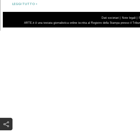
LEGGI TUTTO >
|
|
Dati societari
Note legali
ARTE.it è una testata giornalistica online iscritta al Registro della Stampa presso il Trib