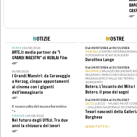
BARG
CAS
N
OTIZIE
M
OSTRE
ROMA
| 06/08/2026
Dal 30/07/2026 al 01/11/2026
ARTE.it media partner de "I
VERONA
| CENTRO INTERNAZIONAL
FOTOGRAFIA SCAVI SCALIGERI
GRANDI MAESTRI" di KUBLAI Film
Dorothea Lange
Dal 24/07/2026 al 31/10/2026
PALERMO
| PALAZZO BELMONTE RIS
06/08/2026
PALERMO I PARCO ARCHEOLOGICO 
I Grandi Maestri: da Caravaggio
PAESAGGISTICO VALLE DEI TEMPLI -
a Herzog, cinque appuntamenti
AGRIGENTO
Botero. L’incanto del Mito I
al cinema con i giganti
Botero. Il peso dei sogni
dell'immaginario
Dal 24/07/2026 al 31/01/2027
LECCE
| LECCE – MUSEO MUST I CO
Il nuovo volto del museo fiorentino
– GALLERIA NAZIONALE DI COSENZ
Tesori nascosti della Galleri
">
FIRENZE
| 06/08/2026
Borghese
Nel futuro degli Uffizi. Tra due
anni la chiusura dei lavori
LEGGI TUTTO >