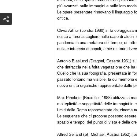
più avanzati sulle immagini e sulle loro moda
Le opere presentate rinnovano il linguaggio f
critica.
Olivia Arthur (Londra 1980) si fa coraggiosam
riesce a farsi accogliere nelle case di alcuni 
pandemia in una metafora del tempo, di fatto s
culla e intreccio di popoli, etnie e storie diver
Antonio Biasiucci (Dragoni, Caserta 1961) s
che rintraccia nella folta vegetazione che ha
Quello che la sua fotografia, presentata in fo
passato lontano ma visibile, la cui memoria
nuove entità organiche rappresentate dalle pie
Max Pinckers (Bruxelles 1988) utilizza la macc
molteplicità e soggettività delle immagini in 
i miti della Roma rappresentata dal cinema ne
Le sequenze che ci propone possono essere let
spazio e tempo, del punto di vista e della cred
Alfred Seiland (St. Michael, Austria 1952) ripe