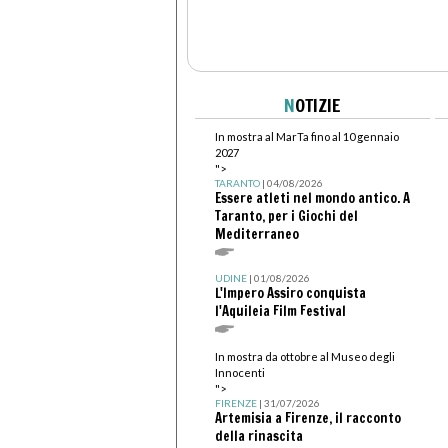
N
OTIZIE
In mostra al MarTa fino al 10 gennaio
2027
">
TARANTO
| 04/08/2026
Essere atleti nel mondo antico. A
Taranto, per i Giochi del
Mediterraneo
UDINE
| 01/08/2026
L'Impero Assiro conquista
l'Aquileia Film Festival
In mostra da ottobre al Museo degli
Innocenti
">
FIRENZE
| 31/07/2026
Artemisia a Firenze, il racconto
della rinascita