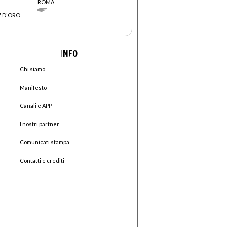
ROMA
' D'ORO
I
NFO
Chi siamo
Manifesto
Canali e APP
I nostri partner
Comunicati stampa
Contatti e crediti