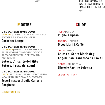
TULLIO LOMBARDO
GALLERIA GIORGIO
FRANCHETTI ALLA CA
M
OSTRE
G
UIDE
Dal 30/07/2026 al 01/11/2026
ROMA
|
OPERA
VERONA
| CENTRO INTERNAZIONALE DI
Pugile a riposo
FOTOGRAFIA SCAVI SCALIGERI
Dorothea Lange
TORINO
|
LIBRERIA
Mood Libri & Caffè
Dal 24/07/2026 al 31/10/2026
PALERMO
| PALAZZO BELMONTE RISO -
LECCE
|
CHIESA
PALERMO I PARCO ARCHEOLOGICO E
Chiesa di Santa Maria degli
PAESAGGISTICO VALLE DEI TEMPLI -
Angeli (San Francesco da Paola)
AGRIGENTO
Botero. L’incanto del Mito I
BOLOGNA
|
LIBRERIA
Botero. Il peso dei sogni
Librerie Paoline Bologna
Dal 24/07/2026 al 31/01/2027
LECCE
| LECCE – MUSEO MUST I COSENZA
LEGGI TUTTO >
– GALLERIA NAZIONALE DI COSENZA
Tesori nascosti della Galleria
Borghese
LEGGI TUTTO >