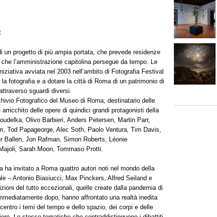
t
 di un progetto di più ampia portata, che prevede residenze
e che l’amministrazione capitolina persegue da tempo. Le
niziativa avviata nel 2003 nell’ambito di Fotografia Festival
la fotografia e a dotare la città di Roma di un patrimonio di
 attraverso sguardi diversi.
chivio Fotografico del Museo di Roma, destinatario delle
arricchito delle opere di quindici grandi protagonisti della
Koudelka, Olivo Barbieri, Anders Petersen, Martin Parr,
llim, Tod Papageorge, Alec Soth, Paolo Ventura, Tim Davis,
er Ballen, Jon Rafman, Simon Roberts, Léonie
 Majoli, Sarah Moon, Tommaso Protti.
a ha invitato a Roma quattro autori noti nel mondo della
nale – Antonio Biasiucci, Max Pinckers, Alfred Seiland e
zioni del tutto eccezionali, quelle create dalla pandemia di
mmediatamente dopo, hanno affrontato una realtà inedita
entro i temi del tempo e dello spazio, dei corpi e delle
riore. Le stesse tematiche che contraddistinguono i dibattiti