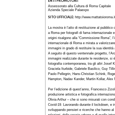
ENTI PROMOTORI:
Assessorato alla Cultura di Roma Capitale
Azienda Speciale Palaexpo
SITO UFFICIALE:
http://www.mattatoioroma.i
La mostra è l’atto di restituzione al pubblico
a Roma per fotografi di fama internazionale 
origini risalgono alla “Commissione Roma”, l’i
internazionale di Roma e mirata a valorizzare 
immagini in grado di restituire la sua identità
A seguito di questo ventennale progetto, l’Ar
immagini realizzate durante le residenze, si è 
fotografia contemporanea, tra gli altri Josef 
Graciela Iturbide, Gabriele Basilico, Guy Ti
Paolo Pellegrin, Hans-Christian Schink, Rog
Hampton, Nadav Kander, Martin Kollar, Alex
Per l’edizione di quest’anno, Francesco Zizol
produzione artistica e fotografica internazio
Olivia Arthur – che si sono misurati con condi
Covid-19. Lavorando durante il lockdown, e i
sviluppando pensieri e ricerche che hanno al c
relazioni, dello spazio urbano e di quello inte