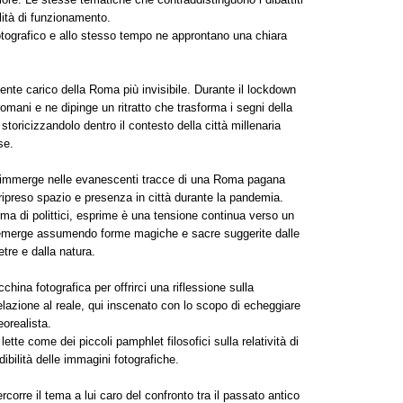
lità di funzionamento.
otografico e allo stesso tempo ne approntano una chiara
ente carico della Roma più invisibile. Durante il lockdown
romani e ne dipinge un ritratto che trasforma i segni della
toricizzandolo dentro il contesto della città millenaria
se.
i immerge nelle evanescenti tracce di una Roma pagana
 ripreso spazio e presenza in città durante la pandemia.
rma di polittici, esprime è una tensione continua verso un
 emerge assumendo forme magiche e sacre suggerite dalle
tre e dalla natura.
hina fotografica per offrirci una riflessione sulla
relazione al reale, qui inscenato con lo scopo di echeggiare
orealista.
te come dei piccoli pamphlet filosofici sulla relatività di
ibilità delle immagini fotografiche.
rcorre il tema a lui caro del confronto tra il passato antico